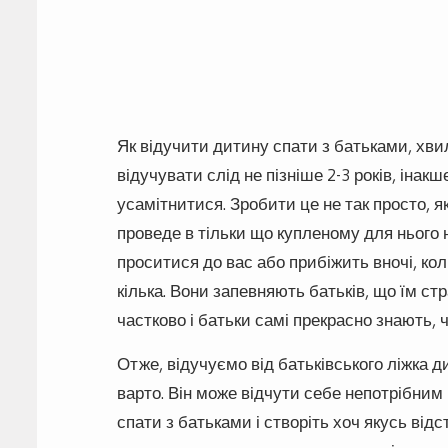
Як відучити дитину спати з батьками, хви
відучувати слід не пізніше 2-3 років, іна
усамітнитися. Зробити це не так просто, 
проведе в тільки що купленому для нього н
проситися до вас або прибіжить вночі, кол
кілька. Вони запевняють батьків, що їм ст
частково і батьки самі прекрасно знають, 
Отже, відучуємо від батьківського ліжка ди
варто. Він може відчути себе непотрібним 
спати з батьками і створіть хоч якусь від