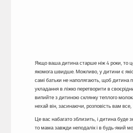
Якщо ваша дитина старше ніж 4 роки, то ц
якомога швидше. Можливо, у дитини є якісь
самі батьки не наполягають, щоб дитина 
укладання в ліжко перетворити в своєрідни
випийте з дитиною склянку теплого молока
нехай він, засинаючи, розповість вам все,
Це вас набагато зблизить, і дитина буде з
то мама завжди неподалік і в будь-який мо