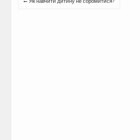
Як навчити дитину не соромитися?
записів