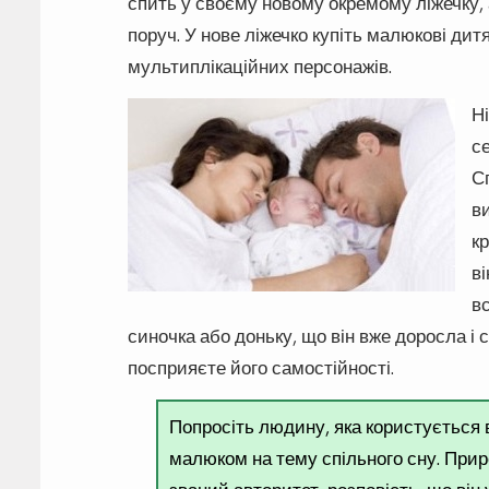
спить у своєму новому окремому ліжечку, 
поруч. У нове ліжечко купіть малюкові ди
мультиплікаційних персонажів.
Ні
се
Сп
в
кр
в
вс
синочка або доньку, що він вже доросла і
посприяєте його самостійності.
Попросіть людину, яка користується 
малюком на тему спільного сну. Прир