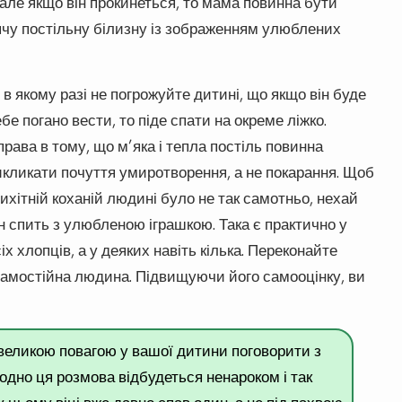
але якщо він прокинеться, то мама повинна бути
тячу постільну білизну із зображенням улюблених
 в якому разі не погрожуйте дитині, що якщо він буде
бе погано вести, то піде спати на окреме ліжко.
рава в тому, що м’яка і тепла постіль повинна
икликати почуття умиротворення, а не покарання. Щоб
ихітній коханій людині було не так самотньо, нехай
ін спить з улюбленою іграшкою. Така є практично у
іх хлопців, а у деяких навіть кілька. Переконайте
 самостійна людина. Підвищуючи його самооцінку, ви
великою повагою у вашої дитини поговорити з
одно ця розмова відбудеться ненароком і так