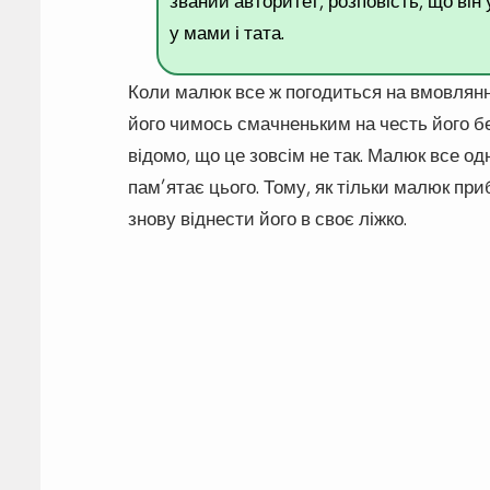
званий авторитет, розповість, що він 
у мами і тата.
Коли малюк все ж погодиться на вмовлянн
його чимось смачненьким на честь його бе
відомо, що це зовсім не так. Малюк все одн
пам’ятає цього. Тому, як тільки малюк прибі
знову віднести його в своє ліжко.