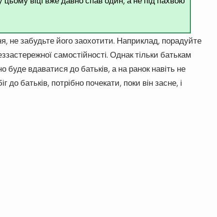
у цьому віці вже давно спав один, а не під пахвою
я, не забудьте його заохотити. Наприклад, порадуйте
ззастережної самостійності. Однак тільки батькам
о буде вдаватися до батьків, а на ранок навіть не
г до батьків, потрібно почекати, поки він засне, і