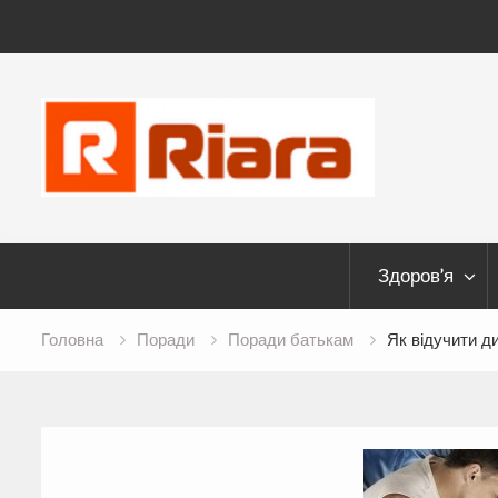
Skip
to
content
Здоров’я
Головна
Поради
Поради батькам
Як відучити д