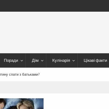
Поради
Дім
Кулінарія
Цікаві факти
итину спати з батьками?