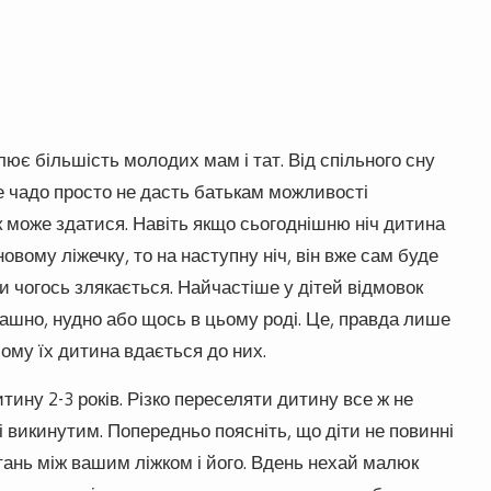
лює більшість молодих мам і тат. Від спільного сну
кше чадо просто не дасть батькам можливості
як може здатися. Навіть якщо сьогоднішню ніч дитина
овому ліжечку, то на наступну ніч, він вже сам буде
и чогось злякається. Найчастіше у дітей відмовок
рашно, нудно або щось в цьому роді. Це, правда лише
чому їх дитина вдається до них.
тину 2-3 років. Різко переселяти дитину все ж не
і викинутим. Попередньо поясніть, що діти не повинні
стань між вашим ліжком і його. Вдень нехай малюк