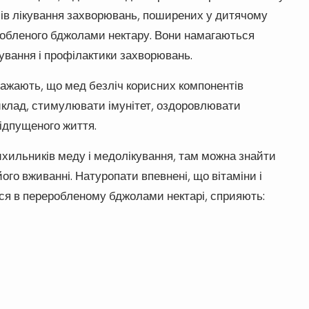
бів лікування захворювань, поширених у дитячому
еробленого бджолами нектару. Вони намагаються
кування і профілактики захворювань.
ажають, що мед безліч корисних компонентів
иклад, стимулювати імунітет, оздоровлювати
ідпущеного життя.
ихильників меду і медолікування, там можна знайти
ого вживанні. Натуропати впевнені, що вітаміни і
ться в переробленому бджолами нектарі, сприяють: