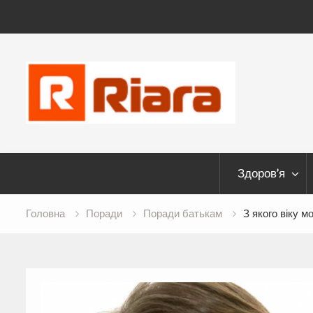
Skip
to
content
Здоров’я
Головна
Поради
Поради батькам
З якого віку м