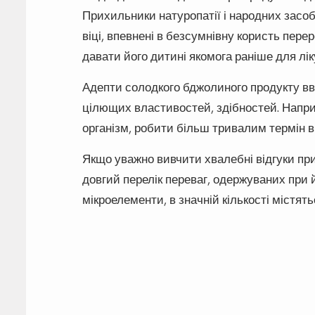
Прихильники натуропатії і народних засо
віці, впевнені в безсумнівну користь пер
давати його дитині якомога раніше для лі
Адепти солодкого бджолиного продукту вв
цілющих властивостей, здібностей. Напр
організм, робити більш тривалим термін в
Якщо уважно вивчити хвалебні відгуки пр
довгий перелік переваг, одержуваних при й
мікроелементи, в значній кількості містя