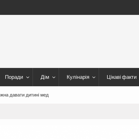
Поради
Дім
Кулінарія
Цікаві факти
ожна давати дитині мед