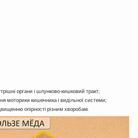
утрішні органи і шлунково-кишковий тракт;
ння моторики кишечника і видільної системи;
ідвищенню опірності різним хворобам.