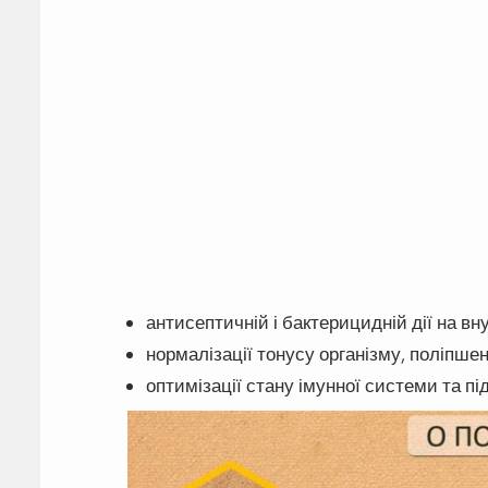
антисептичній і бактерицидній дії на вн
нормалізації тонусу організму, поліпше
оптимізації стану імунної системи та п