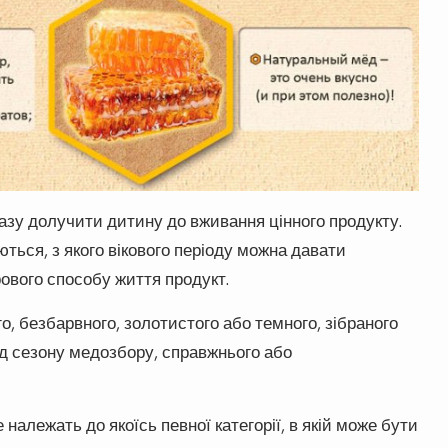
азу долучити дитину до вживання цінного продукту.
ться, з якого вікового періоду можна давати
ового способу життя продукт.
го, безбарвного, золотистого або темного, зібраного
ід сезону медозбору, справжнього або
 належать до якоїсь певної категорії, в якій може бути