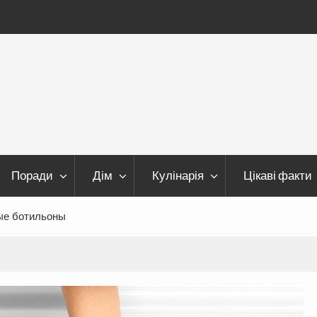
Поради
Дім
Кулінарія
Цікаві факти
ые ботильоны