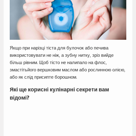
Якщо при нарізці тіста для булочок або печива
використовувати не ніж, а зубну нитку, зріз вийде
більш рівним. Щоб тісто не налипало на флос,
змастітьйого вершковим маслом або рослинною олією,
або як слід присипте борошном.
Які ще корисні кулінарні секрети вам
відомі?