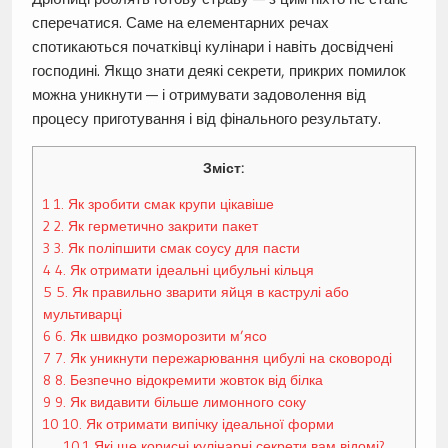
сперечатися. Саме на елементарних речах
спотикаються початківці кулінари і навіть досвідчені
господині. Якщо знати деякі секрети, прикрих помилок
можна уникнути — і отримувати задоволення від
процесу приготування і від фінального результату.
Зміст:
1
1. Як зробити смак крупи цікавіше
2
2. Як герметично закрити пакет
3
3. Як поліпшити смак соусу для пасти
4
4. Як отримати ідеальні цибульні кільця
5
5. Як правильно зварити яйця в каструлі або
мультиварці
6
6. Як швидко розморозити м’ясо
7
7. Як уникнути пережарювання цибулі на сковороді
8
8. Безпечно відокремити жовток від білка
9
9. Як видавити більше лимонного соку
10
10. Як отримати випічку ідеальної форми
10.1
Які ще корисні кулінарні секрети вам відомі?