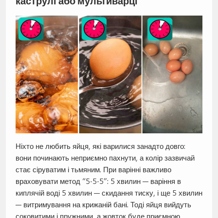
каструлі або мультиварці
Ніхто не любить яйця, які варилися занадто довго:
вони починають неприємно пахнути, а колір зазвичай
стає сіруватим і тьмяним. При варінні важливо
враховувати метод “5-5-5”: 5 хвилин — варіння в
киплячій воді 5 хвилин — скидання тиску, і ще 5 хвилин
— витримування на крижаній бані. Тоді яйця вийдуть
соковитими і пружними, а жовток буде приємною