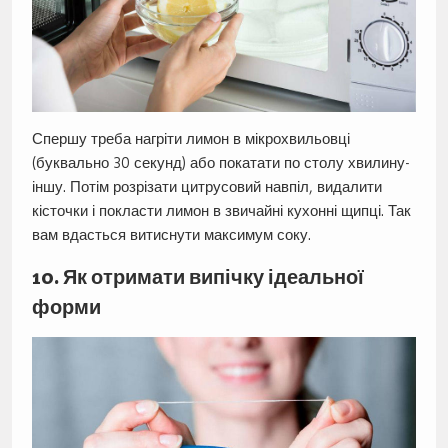
Спершу треба нагріти лимон в мікрохвильовці
(буквально 30 секунд) або покатати по столу хвилину-
іншу. Потім розрізати цитрусовий навпіл, видалити
кісточки і покласти лимон в звичайні кухонні щипці. Так
вам вдасться витиснути максимум соку.
10. Як отримати випічку ідеальної
форми