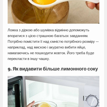
Ложка з діркою або шумівка відмінно допоможуть
впоратися з цією страшною багатьох завданням.
Потрібно помістити її над ємністю потрібного розміру —
наприклад, над мискою і акуратно вибити яйце,
намагаючись не пошкодити жовток. Його треба буде
перекласти в іншу чашку.
9. Як видавити більше лимонного соку