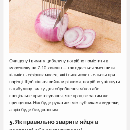
Очищену і вимиту цибулину потрібно помістити в
морозилку на 7-10 хвилин — так вдасться зменшити
кількість ефірних масел, які і викликають сльози при
нарізці. Щоб кільця вийшли рівними, потрібно увіткнути
в цибулину вилку для оброблення м’яса або
спеціальне пристосування, яке працює за тим же
принципом. Ніж буде рухатися між зубчиками виделки,
а зріз буде бездоганним.
5. Як правильно зварити яйця в