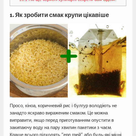
1. Як зробити смак крупи цікавіше
Просо, кіноа, коричневий рис і булгур володіють не
занадто яскраво вираженим смаком. Це можна
виправити, якщо перед приготуванням опустити в
закипаючу воду на пару хвилин пакетики з чаєм.
Краще всього підходять “ерл грей” або будь-які міцні