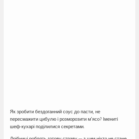
Як зробити бездоганний соус до пасти, не
пересмажити цибулю і розморозити м’ясо? Імениті
шеф-кухарі поділилися секретами.
Дрібниці роблять готову страву — з цим ніхто не стане