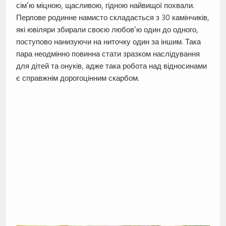
сім’ю міцною, щасливою, гідною найвищої похвали.
Перлове родинне намисто складається з 30 камінчиків,
які ювіляри збирали своєю любов’ю один до одного,
поступово нанизуючи на ниточку один за іншим. Така
пара неодмінно повинна стати зразком наслідування
для дітей та онуків, адже така робота над відносинами
є справжнім дорогоцінним скарбом.