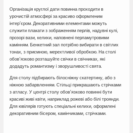
Організація круглої дати повинна проходити в
урочистій атмосфері за красиво оформленим
інтер’єром. Декоративними елементами можуть
служити плакати з зображенням перлів, надувні кулі,
прозорі вази, келихи, наповнені перламутровими
камінням. Бенкетний зал потрібно вибирати в світлих
тонах, з приємною, мерехтливої обробкою. На столі
обов’язково розташуйте свічки в свічниках, які
додадуть романтизму і зворушливості свята.
Для столу підбирають білосніжну скатертину, або з
ніжною забарвленням. Стільці прикрашають стрічками
з атласу. У центрі столу обов’язково повинні бути
красиві живі квіти, наприклад рожеві або білі троянди.
Для ювілярів готують спеціальні келихи, оформлені
декоративним бісером, камінчиками, стрічками.