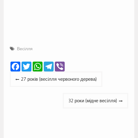
Весілля
Facebook
Twitter
WhatsApp
Telegram
Viber
Навігація
27 років (весілля червоного дерева)
записів
32 роки (мідне весілля)