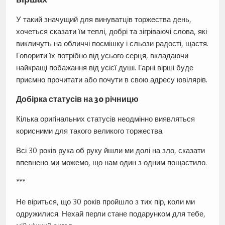
У такий значущий для винуватців торжества день,
хочеться сказати їм теплі, добрі та зігріваючі слова, які
викличуть на обличчі посмішку і сльози радості, щастя.
Говорити їх потрібно від усього серця, вкладаючи
найкращі побажання від усієї душі. Гарні вірші буде
приємно прочитати або почути в свою адресу ювілярів.
Добірка статусів на 30 річницю
Кілька оригінальних статусів неодмінно виявляться
корисними для такого великого торжества.
Всі 30 років рука об руку йшли ми долі на зло, сказати
впевнено ми можемо, що нам один з одним пощастило.
***
Не віриться, що 30 років пройшло з тих пір, коли ми
одружилися. Нехай перли стане подарунком для тебе,