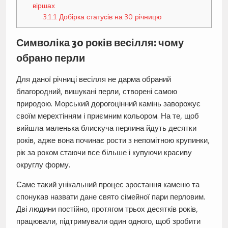
віршах
3.1.1
Добірка статусів на 30 річницю
Символіка 30 років весілля: чому
обрано перли
Для даної річниці весілля не дарма обраний
благородний, вишукані перли, створені самою
природою. Морський дорогоцінний камінь заворожує
своїм мерехтінням і приємним кольором. На те, щоб
вийшла маленька блискуча перлина йдуть десятки
років, адже вона починає рости з непомітною крупинки,
рік за роком стаючи все більше і купуючи красиву
округлу форму.
Саме такий унікальний процес зростання каменю та
спонукав назвати дане свято сімейної пари перловим.
Дві людини постійно, протягом трьох десятків років,
працювали, підтримували один одного, щоб зробити