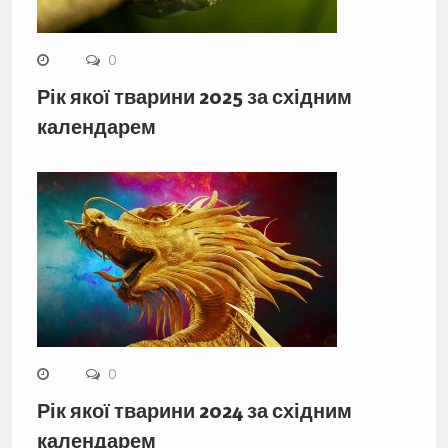
0
Рік якої тварини 2025 за східним
календарем
0
Рік якої тварини 2024 за східним
календарем