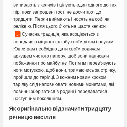
випивають з келихів і цілують один одного до тих
пір, поки запрошені гості не досчитают до
тридцяти. Перли виймають і носять на собі як
реліквію. Після цього б’ють на щастя келихи.
Сучасна традиція, яка асоціюється з
передачею міцного шлюбу своїм дітям і онукам.
Ювілярам необхідно дати своїм родичам
аркушем чистого паперу, щоб вони написали
побажання про майбутнє. Потім їм перев’язують
ноги мотузкою, щоб вони, тримаючись за стрічку,
пройшли до тарілці. З кожним новим кроком
тарілку слід наповнювати новими монетами, які
повинні зберігатися в родині і передаватися
наступним поколінням.
Як оригінально відзначити тридцяту
річницю весілля