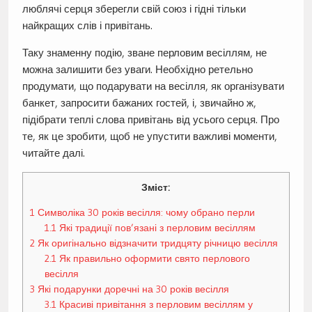
люблячі серця зберегли свій союз і гідні тільки
найкращих слів і привітань.
Таку знаменну подію, зване перловим весіллям, не
можна залишити без уваги. Необхідно ретельно
продумати, що подарувати на весілля, як організувати
банкет, запросити бажаних гостей, і, звичайно ж,
підібрати теплі слова привітань від усього серця. Про
те, як це зробити, щоб не упустити важливі моменти,
читайте далі.
Зміст:
1
Символіка 30 років весілля: чому обрано перли
1.1
Які традиції пов’язані з перловим весіллям
2
Як оригінально відзначити тридцяту річницю весілля
2.1
Як правильно оформити свято перлового
весілля
3
Які подарунки доречні на 30 років весілля
3.1
Красиві привітання з перловим весіллям у