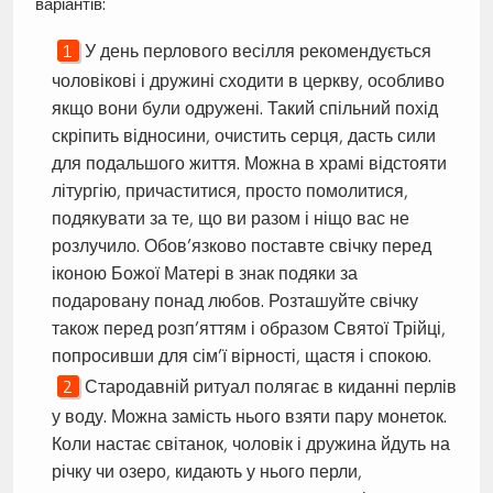
варіантів:
У день перлового весілля рекомендується
чоловікові і дружині сходити в церкву, особливо
якщо вони були одружені. Такий спільний похід
скріпить відносини, очистить серця, дасть сили
для подальшого життя. Можна в храмі відстояти
літургію, причаститися, просто помолитися,
подякувати за те, що ви разом і ніщо вас не
розлучило. Обов’язково поставте свічку перед
іконою Божої Матері в знак подяки за
подаровану понад любов. Розташуйте свічку
також перед розп’яттям і образом Святої Трійці,
попросивши для сім’ї вірності, щастя і спокою.
Стародавній ритуал полягає в киданні перлів
у воду. Можна замість нього взяти пару монеток.
Коли настає світанок, чоловік і дружина йдуть на
річку чи озеро, кидають у нього перли,