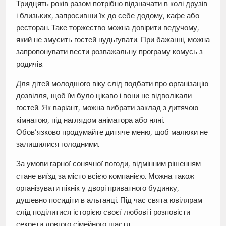
Тридцять років разом потрібно відзначати в колі друзів
і близьких, запросивши їх до себе додому, кафе або
ресторан. Таке торжество можна довірити ведучому,
який не змусить гостей нудьгувати. При бажанні, можна
запропонувати вести розважальну програму комусь з
родичів.
Для дітей молодшого віку слід подбати про організацію
дозвілля, щоб їм було цікаво і вони не відволікали
гостей. Як варіант, можна вибрати заклад з дитячою
кімнатою, під наглядом аніматора або няні.
Обов’язково продумайте дитяче меню, щоб малюки не
залишилися голодними.
За умови гарної сонячної погоди, відмінним рішенням
стане виїзд за місто всією компанією. Можна також
організувати пікнік у дворі приватного будинку,
душевно посидіти в альтанці. Під час свята ювілярам
слід поділитися історією своєї любові і розповісти
секрети довгого сімейного щастя.