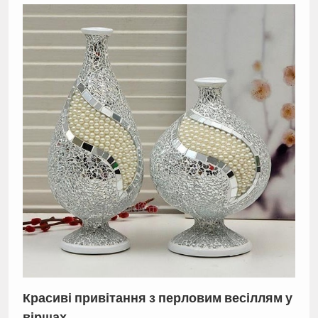
Красиві привітання з перловим весіллям у
віршах