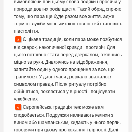
вимовляючи при цьому слова подяки і просячи у
природи довгих років щастя. Такий обряд сприяє
тому, що пара ще буде разом все життя, адже
термін служби морських коштовностей становить
півстоліття.
Є цікава традиція, коли пара може позбутися
від сварок, накопиченої кривди і протиріч. Для
цього потрібно стати перед дзеркалом, взявшись
міцно за руки. Дивлячись на відображення,
запитайте один у одного прощення за все, що
трапилося. У давні часи дзеркало вважалося
символом правди. Після ритуалу потрібно
обійнятися, поклястися у вірності і поцілувати
улюблених.
Європейська традиція теж може вам
сподобається. Подружжя наливають келихи з
вином або шампанським, кидають у нього перли,
говорячи при цьому про кохання і вірності. Далі