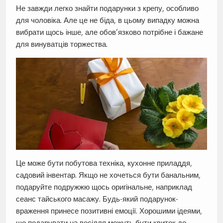
Не завжди легко знайти подарунки з крепу, особливо
для чоловіка. Але це не біда, в цьому випадку можна
вибрати щось інше, але обов’язково потрібне і бажане
для винуватців торжества.
Це може бути побутова техніка, кухонне приладдя,
садовий інвентар. Якщо не хочеться бути банальним,
подаруйте подружжю щось оригінальне, наприклад
сеанс тайського масажу. Будь-який подарунок-
враження принесе позитивні емоції. Хорошими ідеями,
що подарувати на весілля можуть бути квиток до