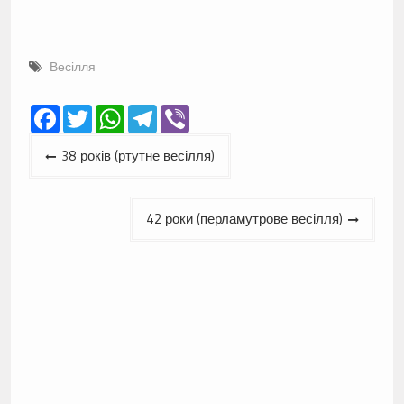
Весілля
Facebook
Twitter
WhatsApp
Telegram
Viber
Навігація
38 років (ртутне весілля)
записів
42 роки (перламутрове весілля)