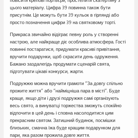
повісити крепові портьєри, простелити скатертину з
цього матеріалу. Цифра 39 повинна також бути
присутнім. Це можуть бути 39 кульок в гірлянді або
просто позначення цифри 39 на святковому торті.
Прикраса звичайно відіграє певну роль у створенні
настрою, але найкраще діє особлива атмосфера. Гості
повинні постаратися, придумати красиві привітання,
вручити подарунки, щоб скрасити день одруження.
Бажано заздалегідь продумати сценарій свята,
підготувати цікаві конкурси, жарти.
Подружжю можна вручити грамоти “За довгу спільно
прожите життя” або “найміцніша пара в місті”. Буде
краще, якщо діти і друзі подружжя самі організують
весь свято, а винуватці торжества зможуть спокійно
відпочити в цей день і сповна насолодитися цим
прекрасним святом. Затишний будинок, посмішки
близьких, смачна їжа буде кращим подарунком для
пари, яка разом прожила довге життя.