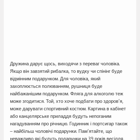
Дружина дарує щось, виходячи з переваг чоловіка.
Якщо він завзятий рибалка, то вудку чи спінінг буде
відмінним подарунком. Для чоловіка, який
захоплюється полюванням, рушниця буде
найбажанішим подарунком. Фляга для алкоголю теж
може згодитися. Той, хто хоче подбати про здоров’я,
може дарувати спортивний костюм. Картина в кабінет
або канцелярське приладдя будуть непоганим
нагадуванням про річницю. Годинник і портсигар також
– найбільш чоловічі подарунки. Пам’ятайте, що
неважливо які будуть подарунки на 39 років весілля,