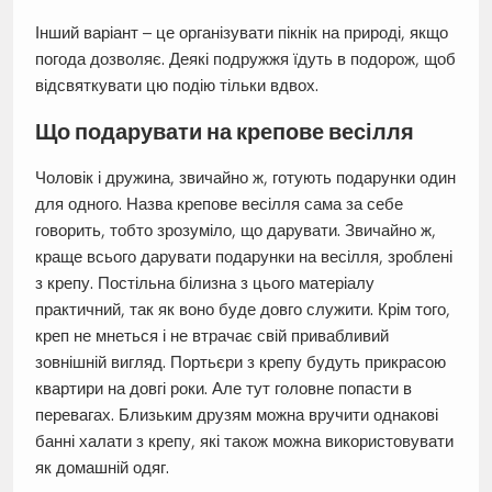
Інший варіант – це організувати пікнік на природі, якщо
погода дозволяє. Деякі подружжя їдуть в подорож, щоб
відсвяткувати цю подію тільки вдвох.
Що подарувати на крепове весілля
Чоловік і дружина, звичайно ж, готують подарунки один
для одного. Назва крепове весілля сама за себе
говорить, тобто зрозуміло, що дарувати. Звичайно ж,
краще всього дарувати подарунки на весілля, зроблені
з крепу. Постільна білизна з цього матеріалу
практичний, так як воно буде довго служити. Крім того,
креп не мнеться і не втрачає свій привабливий
зовнішній вигляд. Портьєри з крепу будуть прикрасою
квартири на довгі роки. Але тут головне попасти в
перевагах. Близьким друзям можна вручити однакові
банні халати з крепу, які також можна використовувати
як домашній одяг.