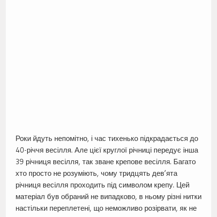
Роки йдуть непомітно, і час тихенько підкрадається до
40-річчя весілля. Але цієї круглої річниці передує інша
39 річниця весілля, так зване крепове весілля. Багато
хто просто не розуміють, чому тридцять дев’ята
річниця весілля проходить під символом крепу. Цей
матеріал був обраний не випадково, в ньому різні нитки
настільки переплетені, що неможливо розірвати, як не