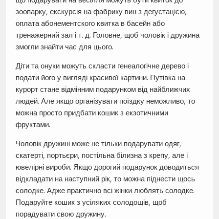
зоопарку, екскурсія на фабрику вин з дегустацією,
оплата абонементского квитка в басейн або
тренажерний зал і т. д. Головне, щоб чоловік і дружина
змогли знайти час для цього.
Діти та онуки можуть скласти генеалогічне дерево і
подати його у вигляді красивої картини. Путівка на
курорт стане відмінним подарунком від найближчих
людей. Але якщо організувати поїздку неможливо, то
можна просто придбати кошик з екзотичними
фруктами.
Чоловік дружині може не тільки подарувати одяг,
скатерті, портьєри, постільна білизна з крепу, але і
ювелірні вироби. Якщо дорогий подарунок доводиться
відкладати на наступний рік, то можна піднести щось
солодке. Адже практично всі жінки люблять солодке.
Подаруйте кошик з усіляких солодощів, щоб
порадувати свою дружину.