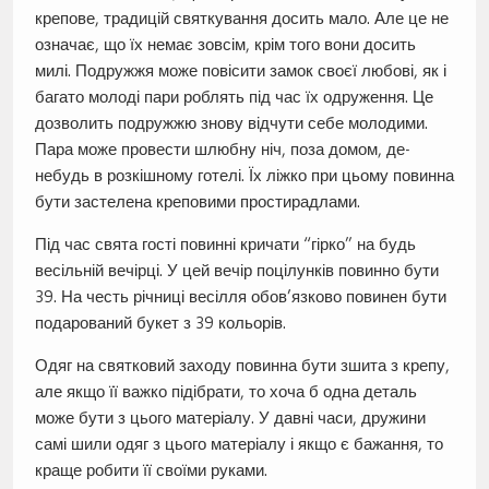
крепове, традицій святкування досить мало. Але це не
означає, що їх немає зовсім, крім того вони досить
милі. Подружжя може повісити замок своєї любові, як і
багато молоді пари роблять під час їх одруження. Це
дозволить подружжю знову відчути себе молодими.
Пара може провести шлюбну ніч, поза домом, де-
небудь в розкішному готелі. Їх ліжко при цьому повинна
бути застелена креповими простирадлами.
Під час свята гості повинні кричати “гірко” на будь
весільній вечірці. У цей вечір поцілунків повинно бути
39. На честь річниці весілля обов’язково повинен бути
подарований букет з 39 кольорів.
Одяг на святковий заходу повинна бути зшита з крепу,
але якщо її важко підібрати, то хоча б одна деталь
може бути з цього матеріалу. У давні часи, дружини
самі шили одяг з цього матеріалу і якщо є бажання, то
краще робити її своїми руками.