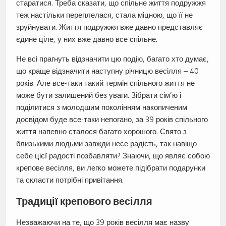
старатися. Треба сказати, що спільне життя подружжя
теж настільки переплелася, стала міцною, що її не
зруйнувати. Життя подружжя вже давно представляє
єдине ціле, у них вже давно все спільне.
Не всі прагнуть відзначити цю подію, багато хто думає,
що краще відзначити наступну річницю весілля – 40
років. Але все-таки такий термін спільного життя не
може бути залишений без уваги. Зібрати сім’ю і
поділитися з молодшим поколінням накопиченим
досвідом буде все-таки непогано, за 39 років спільного
життя напевно сталося багато хорошого. Свято з
близькими людьми завжди несе радість, так навіщо
себе цієї радості позбавляти? Знаючи, що являє собою
крепове весілля, ви легко можете підібрати подарунки
та скласти потрібні привітання.
Традиції крепового весілля
Незважаючи на те, що 39 років весілля має назву