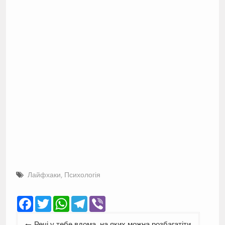
Лайфхаки
,
Психологія
Facebook
Twitter
WhatsApp
Telegram
Viber
Навігація
Речі у тебе вдома, на яких можна розбагатіти