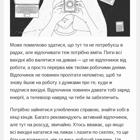
Може помилково здатися, що тут ти не потребуєш в
радах, але відпочивати теж потрібно вміти. Пити всі
вихідні або валятися на дивані — це не відпочинок від
роботи, а просто перерва між твоїми робочими днями.
Відпочинок не повинен пролітати непомітно, щоб ти
знову йшов на роботу з думками про те, куди ж
поділися вихідні. Відпочинок повинен давати тобі заряд
енергії, а телевізор навряд чи тебе їм забезпечить.
Потрібно зайнятися улюбленою справою, знайти хобі в
кінці кінців. Багато рекомендують активний відпочинок,
але тут на розсуд, звичайно. Хтось вважає, що якщо
всі вихідні кататися на лижах і лазити по скелях, то ще
більше втомишся, ніж за весь робочий тиждень. Це