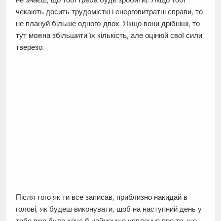
чекають досить трудомісткі і енерговитратні справи, то
не плануй більше одного-двох. Якщо вони дрібніші, то
тут можна збільшити їх кількість, але оцінюй свої сили
тверезо.
Після того як ти все записав, приблизно накидай в
голові, як будеш виконувати, щоб на наступний день у
тебе вже було хоча б найменше уявлення про те, що