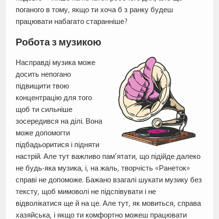
поганого в тому, якщо ти хоча б з ранку будеш
працювати набагато старанніше?
Робота з музикою
Насправді музика може
досить непогано
підвищити твою
концентрацію для того
щоб ти сильніше
зосередився на ділі. Вона
може допомогти
підбадьоритися і підняти
настрій. Але тут важливо пам’ятати, що підійде далеко
не будь-яка музика, і, на жаль, творчість «Ранеток»
справі не допоможе. Бажано взагалі шукати музику без
тексту, щоб мимоволі не підспівувати і не
відволікатися ще й на це. Але тут, як мовиться, справа
хазяйська, і якщо ти комфортно можеш працювати