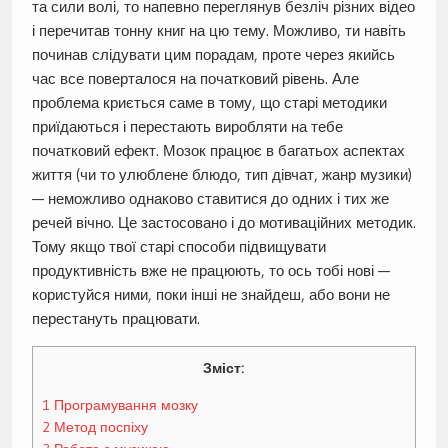
та сили волі, то напевно переглянув безліч різних відео
і перечитав тонну книг на цю тему. Можливо, ти навіть
починав слідувати цим порадам, проте через якийсь
час все поверталося на початковий рівень. Але
проблема криється саме в тому, що старі методики
приїдаються і перестають виробляти на тебе
початковий ефект. Мозок працює в багатьох аспектах
життя (чи то улюблене блюдо, тип дівчат, жанр музики)
— неможливо однаково ставитися до одних і тих же
речей вічно. Це застосовано і до мотиваційних методик.
Тому якщо твої старі способи підвищувати
продуктивність вже не працюють, то ось тобі нові —
користуйся ними, поки інші не знайдеш, або вони не
перестануть працювати.
Зміст:
1
Програмування мозку
2
Метод поспіху