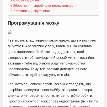
3
Робота з музикою
4
Збереження виробленої продуктивності
5
Ефективний відпочинок
Програмування мозку
Твій мозок влаштований таким чином, що він постійно
лінується. Абсолютно у всіх, навіть у Ніка Вуйчича
(хоча здавалося б). Мозок надходить так, щоб
створювати тобі комфортний спосіб життя і постійно
захищати тебе від різного роду неприємностей і
нововведень. Тому тобі завжди доведеться його
обманювати, щоб не загрузнути в ліні.
Тобі потрібен список справ. Всі вічно твердять, що
потрібно записувати свої майбутні справи з вечора,
але ніхто не говорить про те, як це потрібно робити.
Просто написати список справ недостатньо (як ніби ти
не знаєш, що тобі треба буде зробити). Якщо тобі