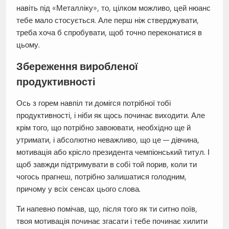
навіть під «Металліку», то, цілком можливо, цей нюанс
тебе мало стосується. Але перш ніж стверджувати,
треба хоча б спробувати, щоб точно переконатися в
цьому.
Збереження виробленої
продуктивності
Ось з горем навпіл ти домігся потрібної тобі
продуктивності, і ніби як щось починає виходити. Але
крім того, що потрібно завоювати, необхідно ще й
утримати, і абсолютно неважливо, що це — дівчина,
мотивація або крісло президента чемпіонський титул. І
щоб завжди підтримувати в собі той порив, коли ти
чогось прагнеш, потрібно залишатися голодним,
причому у всіх сенсах цього слова.
Ти напевно помічав, що, після того як ти ситно поїв,
твоя мотивація починає згасати і тебе починає хилити