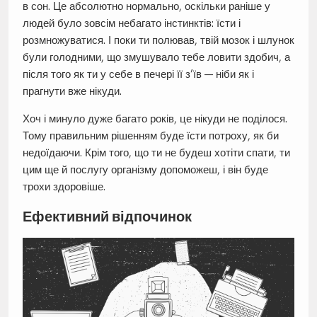
в сон. Це абсолютно нормально, оскільки раніше у
людей було зовсім небагато інстинктів: їсти і
розмножуватися. І поки ти полював, твій мозок і шлунок
були голодними, що змушувало тебе ловити здобич, а
після того як ти у себе в печері її з’їв — ніби як і
прагнути вже нікуди.
Хоч і минуло дуже багато років, це нікуди не поділося.
Тому правильним рішенням буде їсти потроху, як би
недоїдаючи. Крім того, що ти не будеш хотіти спати, ти
цим ще й послугу організму допоможеш, і він буде
трохи здоровіше.
Ефективний відпочинок