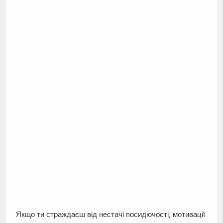
Якщо ти страждаєш від нестачі посидючості, мотивації