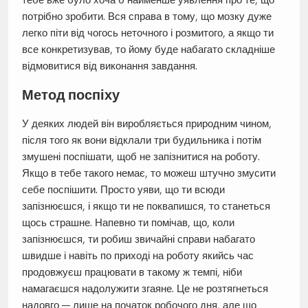
потрібно зробити. Вся справа в тому, що мозку дуже
легко піти від чогось неточного і розмитого, а якщо ти
все конкретизував, то йому буде набагато складніше
відмовитися від виконання завдання.
Метод поспіху
У деяких людей він виробляється природним чином,
після того як вони відклали три будильника і потім
змушені поспішати, щоб не запізнитися на роботу.
Якщо в тебе такого немає, то можеш штучно змусити
себе поспішити. Просто уяви, що ти всюди
запізнюєшся, і якщо ти не поквапишся, то станеться
щось страшне. Напевно ти помічав, що, коли
запізнюєшся, ти робиш звичайні справи набагато
швидше і навіть по приході на роботу якийсь час
продовжуєш працювати в такому ж темпі, ніби
намагаєшся надолужити згаяне. Це не розтягнеться
надовго — лише на початок робочого дня, але що