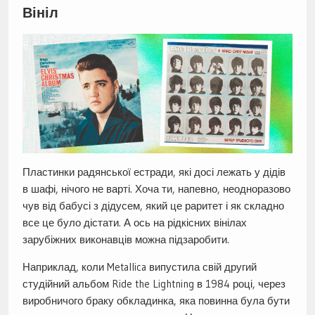
Вініл
Пластинки радянської естради, які досі лежать у дідів
в шафі, нічого не варті. Хоча ти, напевно, неодноразово
чув від бабусі з дідусем, який це раритет і як складно
все це було дістати. А ось на рідкісних вінілах
зарубіжних виконавців можна підзаробити.
Наприклад, коли Metallica випустила свій другий
студійний альбом Ride the Lightning в 1984 році, через
виробничого браку обкладинка, яка повинна була бути