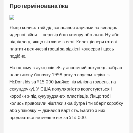
Протермінована їжа
Якщо колись твій дід запасався харчами на випадок
ядерної війни — перевір його комору або льох. Ну або
підпідлогу, якщо він живе в селі. Колекціонери готові
платити величезні гроші за рідкісні консерви і щось
подібне.
На одному з аукціонів eBay анонімний покупець забрав
пластикову баночку 1998 року з соусом теріякі з
McDonalds за $15 000 (майже пів міліона гривень, на
секундочку). У США популярністю користуються і
коробки з-під кукурудзяних пластівців. Якщо тобі
колись привозили ніштяки з-за бугра і ти зберіг коробку
або упаковку — дізнайся вартість. Багато з них
продаються не менше ніж за $14 000.