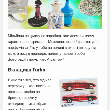
Мільйони на цьому не заробиш, але десятки тисяч
гарантовано отримаєш. Можливо, старий флакон для
парфумів стоїть у тебе на полиці в якості штофу під
віскі, а посуд припадає пилом у гаражі. Зроби
фотографії і погуглити. А раптом?
Вкладиші Turbo
Якщо ти з тих, хто під час
перерви у школі постійно
протирав коліна на
брюках, граючи у
вкладиші, і таки зібрав
пристойну колекцію з