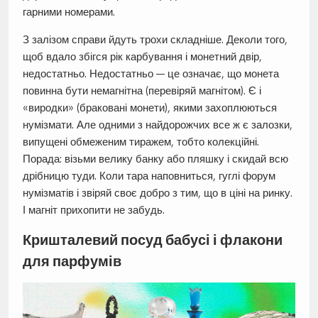
гарними номерами.
З залізом справи йдуть трохи складніше. Деколи того,
щоб вдало збігся рік карбування і монетний двір,
недостатньо. Недостатньо — це означає, що монета
повинна бути немагнітна (перевіряй магнітом). Є і
«виродки» (браковані монети), якими захоплюються
нумізмати. Але одними з найдорожчих все ж є залозки,
випущені обмеженим тиражем, тобто колекційні.
Порада: візьми велику банку або пляшку і скидай всю
дрібницю туди. Коли тара наповниться, гуглі форум
нумізматів і звіряй своє добро з тим, що в ціні на ринку.
І магніт прихопити не забудь.
Кришталевий посуд бабусі і флакони
для парфумів