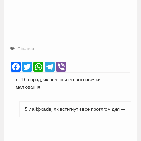
Фінанси
Facebook
Twitter
WhatsApp
Telegram
Viber
Навігація
10 порад, як поліпшити свої навички
записів
малювання
5 лайфхаків, як встигнути все протягом дня