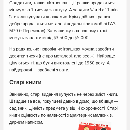
Солдатики, танки, «Катюша». Ці іграшки продаються
мінімум за 1 тисячу за штуку. А завдяки World of Tanks
їх стали купувати «пачками». Крім дрібних іграшок
добре продаються металеві педальні автомобілі ГАЗ-
М20 («Перемога»). За машинку в хорошому стані
можуть заплатити від $3 500 до $5 000.
На радянських новорічних іграшках можна заробити
десятки тисяч (не про металеві, але все ж). Найвище
цінуються ті, що були виготовлені до 1960 року. А
найдорожчі — зроблені з вати.
Старі книги
Звичайно, старі видання купують не через зміст книги.
Швидше за все, покупцеві давно відомо, що вбивця —
садівник. Цінність предмета у віці й схоронності. Старі
книги оцінюють по наявності характерних малюнків,
дарчим написом.