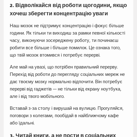
2. Відволікайся від роботи щогодини, якщо
хочеш зберегти концентрацію уваги
Наш мозок не підтримує концентрацію і фокус більше
години. Як тільки ти виходиш за рамки певної кількості
часу, виконуючи зосереджену роботу, ти починаєш
робити все більше і більше помилок. Це ознака того,
що твій мозок втомився і потребує перерві.
Але май на увазі, що потрібен правильний перерву.
Перехід від роботи до перегляду соціальних мереж не
дає твоєму мозку нормально відпочити. Він потребує
перерві від гаджетів — не тільки від екрану ноутбука,
але і від твого мобільного.
Вставай з-за столу і вирушай на вулицю. Прогуляйся,
поговори з колегами, пообідай в найближчому кафе
або їдальні.
3. Читай книги, а не пости в соціальних