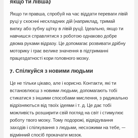
якщо ти лівша)
Якщо ти правша, спробуй на час віддати переваги лівій
руці у скоєнні нескладних дій (наприклад, тримай
вилку або зубну щітку в лівій руці). Ідеально, якщо ти
навчишся справлятися з роботою однаково добре
двома руками відразу. Це допомагає розвивати дрібну
моторику і грає велике значення в підтриманні
працездатності кори головного мозку.
7. Спілкуйся з новими людьми
Це не тільки цікаво, але і корисно. Контакти, які ти
встановлюєш з новими людьми, допомагають тобі
стикатися з іншими способами мислення, з радикально
відрізняються від твоїх ідеями і т. д. Це дає тобі
можливість розширити свій погляд на світ і стимулює
роботу твого мозку. Тому подорожі, відвідування
заходів і спілкування з людьми, несхожими на тебе, —
відмінний спосіб прокачати мозок.