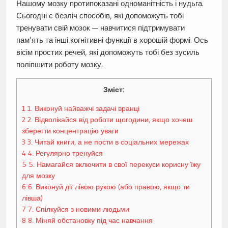
Нашому мозку протипоказані одноманітність і нудьга.
Сьогодні є безліч способів, які допоможуть тобі
тренувати свій мозок — навчитися підтримувати
пам’ять та інші когнітивні функції в хорошій формі. Ось
вісім простих речей, які допоможуть тобі без зусиль
поліпшити роботу мозку.
Зміст:
1
1. Виконуй найважчі задачі вранці
2
2. Відволікайся від роботи щогодини, якщо хочеш
зберегти концентрацію уваги
3
3. Читай книги, а не пости в соціальних мережах
4
4. Регулярно тренуйся
5
5. Намагайся включити в свої перекуси корисну їжу
для мозку
6
6. Виконуй дії лівою рукою (або правою, якщо ти
лівша)
7
7. Спілкуйся з новими людьми
8
8. Міняй обстановку під час навчання