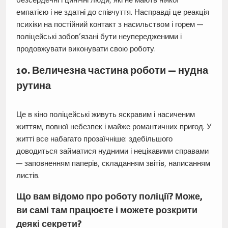
емпатією і не здатні до співчуття. Насправді це реакція
психіки на постійний контакт з насильством і горем —
поліцейські зобов’язані бути неупередженими і
продовжувати виконувати свою роботу.
10. Величезна частина роботи — нудна
рутина
Це в кіно поліцейські живуть яскравим і насиченим
життям, повної небезпек і майже романтичних пригод. У
житті все набагато прозаїчніше: здебільшого
доводиться займатися нудними і нецікавими справами
— заповненням паперів, складанням звітів, написанням
листів.
Що вам відомо про роботу поліції? Може,
ви самі там працюєте і можете розкрити
деякі секрети?