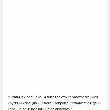
У фільмах поліцейські виглядають небагатослівними
крутими хлопцями. З чого насправді складається день,
і про що вони воліють не розповідати?