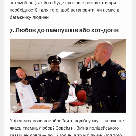
автомобіль (так його буде простіше розшукати при
необхідності) і для того, щоб встановити, чи немає в
багажнику людини.
7. Любов до пампушків або хот-догів
У фільмах вони постійно їдять подібну їжу — невже це
якась таємна любов? Зовсім ні. Зміна поліцейського
зазвичай довга — до 12 годин, а то й більше. Для того,