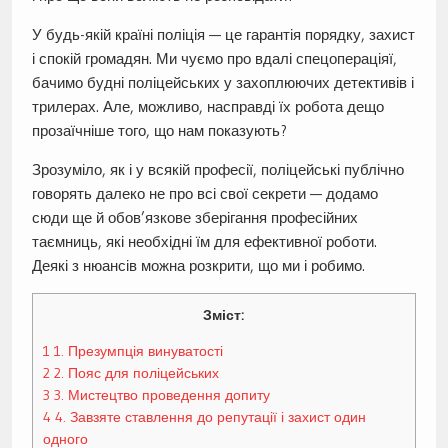
У будь-якій країні поліція — це гарантія порядку, захист
і спокій громадян. Ми чуємо про вдалі спецопераціяї,
бачимо будні поліцейських у захоплюючих детективів і
трилерах. Але, можливо, насправді їх робота дещо
прозаїчніше того, що нам показують?
Зрозуміло, як і у всякій професії, поліцейські публічно
говорять далеко не про всі свої секрети — додамо
сюди ще й обов’язкове зберігання професійних
таємниць, які необхідні їм для ефективної роботи.
Деякі з нюансів можна розкрити, що ми і робимо.
Зміст:
1
1. Презумпція винуватості
2
2. Пояс для поліцейських
3
3. Мистецтво проведення допиту
4
4. Завзяте ставлення до репутації і захист один
одного