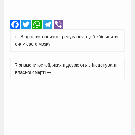
Facebook
Twitter
WhatsApp
Telegram
Viber
Навігація
8 простих навичок тренування, щоб збільшити
записів
силу свого мозку
7 знаменитостей, яких підозрюють в інсценуванні
власної смерті