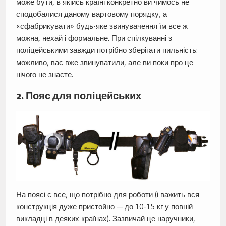
може бути, в якійсь країні конкретно ви чимось не
сподобалися даному вартовому порядку, а
«сфабрикувати» будь-яке звинувачення їм все ж
можна, нехай і формальне. При спілкуванні з
поліцейськими завжди потрібно зберігати пильність:
можливо, вас вже звинуватили, але ви поки про це
нічого не знаєте.
2. Пояс для поліцейських
На поясі є все, що потрібно для роботи (і важить вся
конструкція дуже пристойно — до 10-15 кг у повній
викладці в деяких країнах). Зазвичай це наручники,