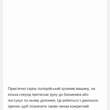
Практично скрізь поліцейський зупинив машину, на
кілька секунд притискає руку до багажника або
постукує по ньому долонею. Це робиться з декількох
причин: щоб позначити таким чином конкретний