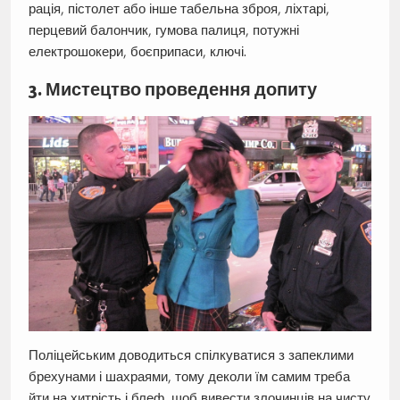
рація, пістолет або інше табельна зброя, ліхтарі,
перцевий балончик, гумова палиця, потужні
електрошокери, боєприпаси, ключі.
3. Мистецтво проведення допиту
Поліцейським доводиться спілкуватися з запеклими
брехунами і шахраями, тому деколи їм самим треба
йти на хитрість і блеф, щоб вивести злочинців на чисту