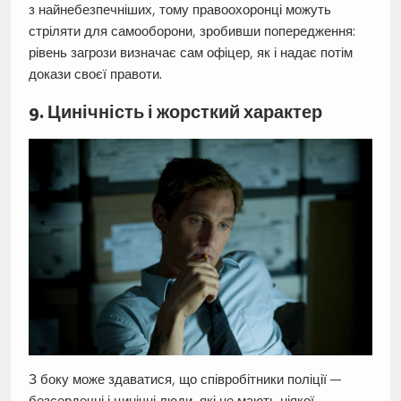
з найнебезпечніших, тому правоохоронці можуть
стріляти для самооборони, зробивши попередження:
рівень загрози визначає сам офіцер, як і надає потім
докази своєї правоти.
9. Цинічність і жорсткий характер
З боку може здаватися, що співробітники поліції —
безсердечні і цинічні люди, які не мають ніякої