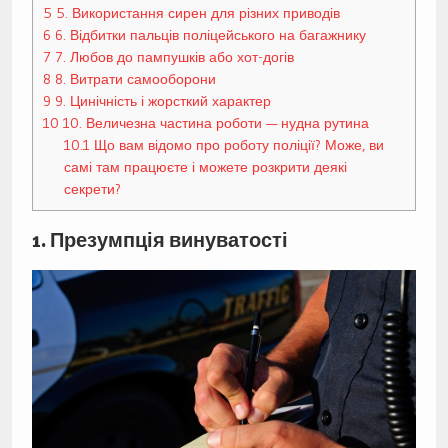
5
5. Використання сирен для різних приводів
6
6. Відбитки пальців поліцейського на багажнику
7
7. Любов до пампушків або хот-догів
8
8. Витрати самооборони
9
9. Цинічність і жорсткий характер
10
10. Величезна частина роботи — нудна рутина
10.1
Що вам відомо про роботу поліції? Може, ви
самі там працюєте і можете розкрити деякі
секрети?
1. Презумпція винуватості