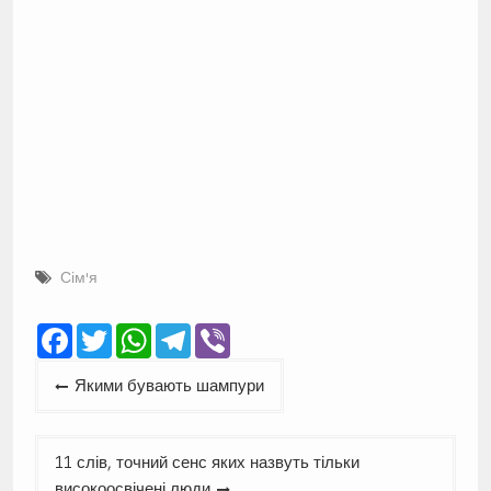
Сім'я
Facebook
Twitter
WhatsApp
Telegram
Viber
Навігація
Якими бувають шампури
записів
11 слів, точний сенс яких назвуть тільки
високоосвічені люди