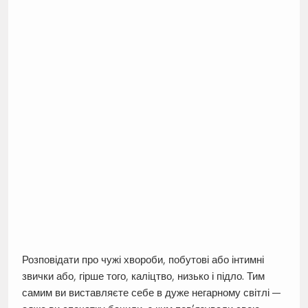
Розповідати про чужі хвороби, побутові або інтимні
звички або, гірше того, каліцтво, низько і підло. Тим
самим ви виставляєте себе в дуже негарному світлі —