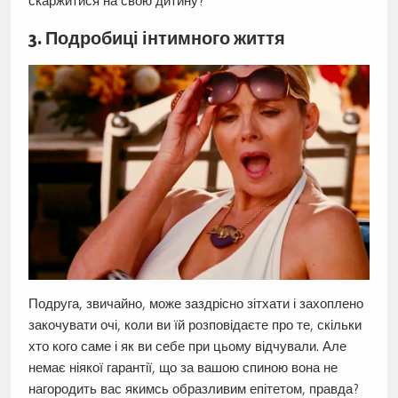
скаржитися на свою дитину?
3. Подробиці інтимного життя
Подруга, звичайно, може заздрісно зітхати і захоплено
закочувати очі, коли ви їй розповідаєте про те, скільки
хто кого саме і як ви себе при цьому відчували. Але
немає ніякої гарантії, що за вашою спиною вона не
нагородить вас якимсь образливим епітетом, правда?