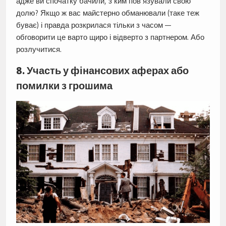
адже ви спочатку бачили, з ким пов’язували свою
долю? Якщо ж вас майстерно обманювали (таке теж
буває) і правда розкрилася тільки з часом —
обговорити це варто щиро і відверто з партнером. Або
розлучитися.
8. Участь у фінансових аферах або
помилки з грошима