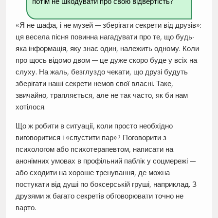
потім не шкодувати про свою відвертість?
«Я не шафа, і не музей — зберігати секрети від друзів»:
ця весела пісня повинна нагадувати про те, що будь-
яка інформація, яку знає один, належить одному. Коли
про щось відомо двом — це дуже скоро буде у всіх на
слуху. На жаль, безглуздо чекати, що друзі будуть
зберігати наші секрети немов свої власні. Таке,
звичайно, трапляється, але не так часто, як би нам
хотілося.
Що ж робити в ситуації, коли просто необхідно
виговоритися і «спустити пар»? Поговорити з
психологом або психотерапевтом, написати на
анонімних умовах в профільний паблік у соцмережі —
або сходити на хороше тренування, де можна
постукати від душі по боксерській груші, наприклад. З
друзями ж багато секретів обговорювати точно не
варто.