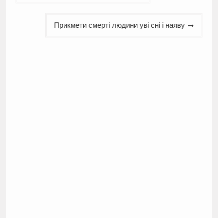
записів
Прикмети смерті людини уві сні і наяву