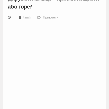
або горе?
tarick
Прикмети