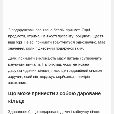
З подарунками пов’язано безліч прикмет. Одні
предмети, отримані в якості презенту, обіцяють щастя,
інші горі. Не всі прикмети трактуються однозначно. Має
значення, коли піднесений подарунок і ким.
Деякі прикмети викликають масу питань і суперечать
існуючим звичаям. Наприклад, чому не можна
дарувати дівчині кільце, якщо це традиційний символ
заручин, який підтверджує серйозність намірів
закоханих.
Що може принести з собою дароване
кільце
Здавалося б, що подароване дівчині каблучку нічого