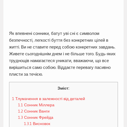
Як впевнені сонники, батут уві сні є символом
безпечності, легкості буття без конкретних цілей в
житті. Ви не ставите перед собою конкретних завдань.
Живете сьогоднішнім днем і не більше того. Будь-яких
труднощів намагаєтеся уникати, вважаючи, що все
вирішиться само собою. Віддаєте перевагу пасивно
плисти за течією.
Зміст:
1
Тлумачення в залежності від деталей
1.1
Сонник Міллера
1.2
Сонник Ванги
1.3
Сонник Фрейда
1.3.1
Висновок