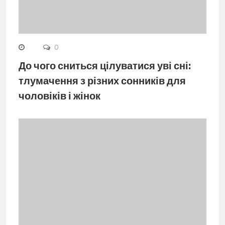
0
До чого сниться цілуватися уві сні:
тлумачення з різних сонників для
чоловіків і жінок