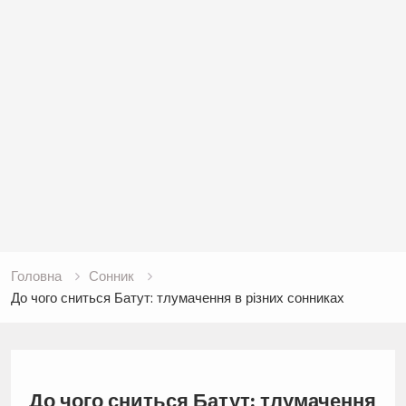
Головна
Сонник
До чого сниться Батут: тлумачення в різних сонниках
До чого сниться Батут: тлумачення