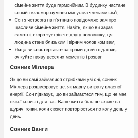
сімейне життя буде гармонійним. В будинку настане
спокій і взаєморозуміння між усіма членами сім’ї;
Сон з четверга на п’ятницю повідомляє вам про
щасливе сімейне життя. Навіть, якщо ви зараз
самотні, скоро зустрінете другу половинку, ця
людина стане близьким і вірним чоловіком вам;
Якщо ви спостерігаєте за іграми дітей і підлітків,
очікуйте наяву веселих моментів і розваг.
Сонник Міллера
Якщо ви самі займалися стрибками уві сні, сонник
Міллера розшифровує це, як марну витрату власної
енергії. Сон підказує, що ви займаєтеся тим, що не має
ніякої користі для вас. Ваше життя більше схоже на
щурячі гонки, коли сюжет повторюється по колу день у
день.
Сонник Ванги