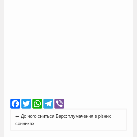
Facebook
Twitter
WhatsApp
Telegram
Viber
Навігація
До чого сниться Барс: тлумачення в різних
записів
сонниках