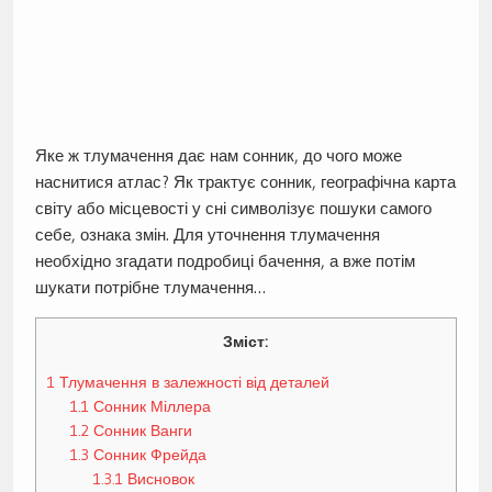
Яке ж тлумачення дає нам сонник, до чого може
наснитися атлас? Як трактує сонник, географічна карта
світу або місцевості у сні символізує пошуки самого
себе, ознака змін. Для уточнення тлумачення
необхідно згадати подробиці бачення, а вже потім
шукати потрібне тлумачення…
Зміст:
1
Тлумачення в залежності від деталей
1.1
Сонник Міллера
1.2
Сонник Ванги
1.3
Сонник Фрейда
1.3.1
Висновок