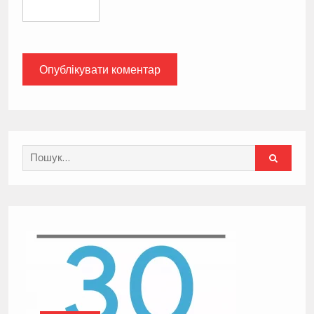
Search
for: