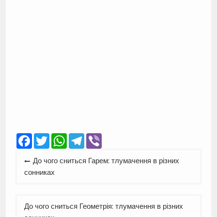
Facebook
Twitter
WhatsApp
Telegram
Viber
Навігація
До чого сниться Гарем: тлумачення в різних
записів
сонниках
До чого сниться Геометрія: тлумачення в різних