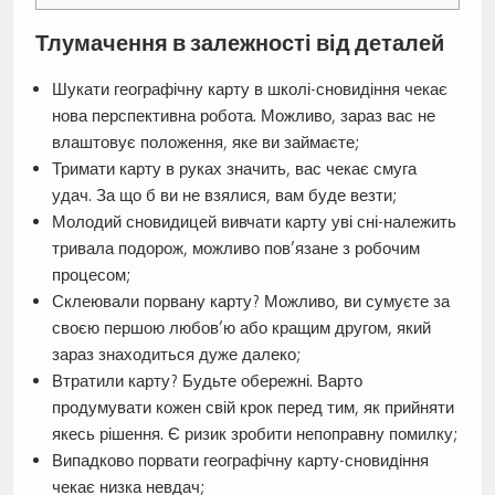
Тлумачення в залежності від деталей
Шукати географічну карту в школі-сновидіння чекає
нова перспективна робота. Можливо, зараз вас не
влаштовує положення, яке ви займаєте;
Тримати карту в руках значить, вас чекає смуга
удач. За що б ви не взялися, вам буде везти;
Молодий сновидицей вивчати карту уві сні-належить
тривала подорож, можливо пов’язане з робочим
процесом;
Склеювали порвану карту? Можливо, ви сумуєте за
своєю першою любов’ю або кращим другом, який
зараз знаходиться дуже далеко;
Втратили карту? Будьте обережні. Варто
продумувати кожен свій крок перед тим, як прийняти
якесь рішення. Є ризик зробити непоправну помилку;
Випадково порвати географічну карту-сновидіння
чекає низка невдач;