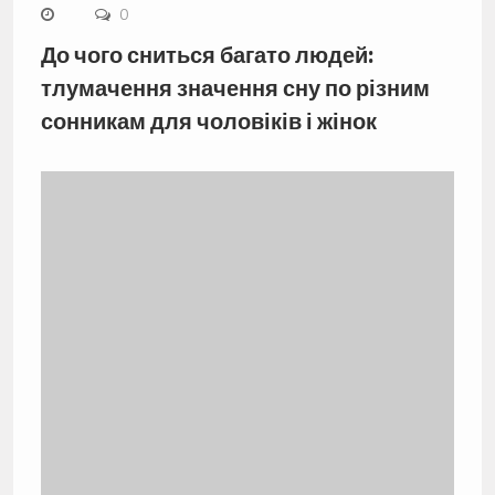
0
До чого сниться багато людей:
тлумачення значення сну по різним
сонникам для чоловіків і жінок