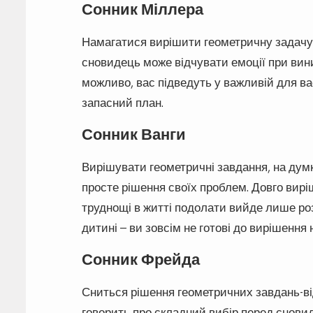
Сонник Міллера
Намагатися вирішити геометричну задачу у
сновидець може відчувати емоції при вини
можливо, вас підведуть у важливій для ва
запасний план.
Сонник Ванги
Вирішувати геометричні завдання, на думк
просте рішення своїх проблем. Довго виріш
труднощі в житті подолати вийде лише р
дитині – ви зовсім не готові до вирішення
Сонник Фрейда
Сниться рішення геометричних завдань-від
говорить про складний вибір перед снови