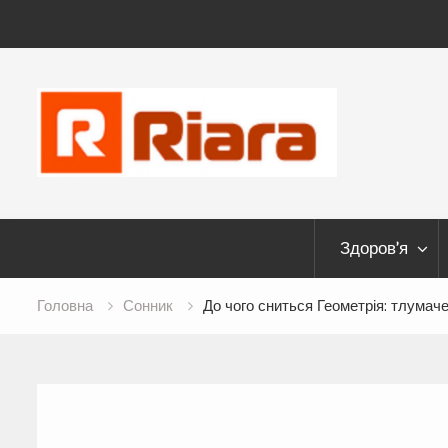
Skip
to
content
Здоров’я
Головна
Сонник
До чого сниться Геометрія: тлумаче