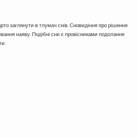
рто заглянути в тлумач снів. Сновидіння про рішення
вання наяву. Подібні сни є провісниками подолання
ти.