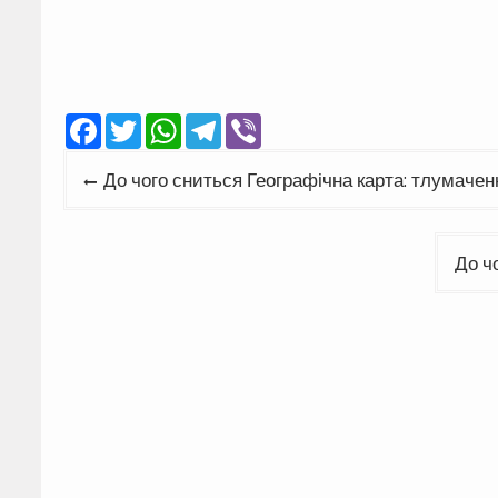
Facebook
Twitter
WhatsApp
Telegram
Viber
Навігація
До чого сниться Географічна карта: тлумачен
записів
До ч