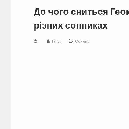
До чого сниться Гео
різних сонниках
tarick
Сонник