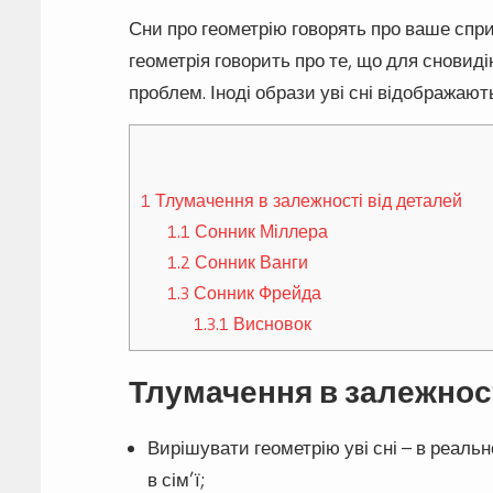
Сни про геометрію говорять про ваше спри
геометрія говорить про те, що для сновид
проблем. Іноді образи уві сні відображают
1
Тлумачення в залежності від деталей
1.1
Сонник Міллера
1.2
Сонник Ванги
1.3
Сонник Фрейда
1.3.1
Висновок
Тлумачення в залежност
Вирішувати геометрію уві сні – в реаль
в сім’ї;