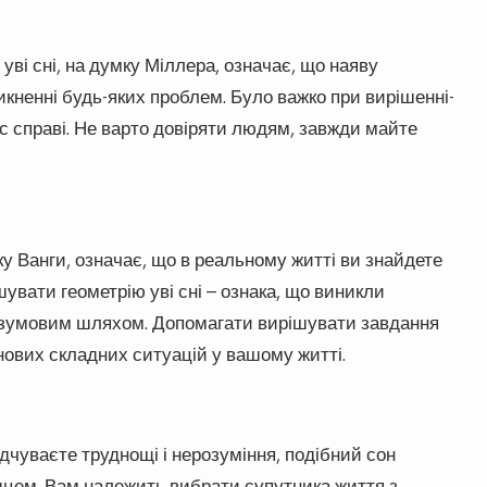
ві сні, на думку Міллера, означає, що наяву
кненні будь-яких проблем. Було важко при вирішенні-
с справі. Не варто довіряти людям, завжди майте
у Ванги, означає, що в реальному житті ви знайдете
увати геометрію уві сні – ознака, що виникли
озумовим шляхом. Допомагати вирішувати завдання
 нових складних ситуацій у вашому житті.
чуваєте труднощі і нерозуміння, подібний сон
дцем. Вам належить вибрати супутника життя з