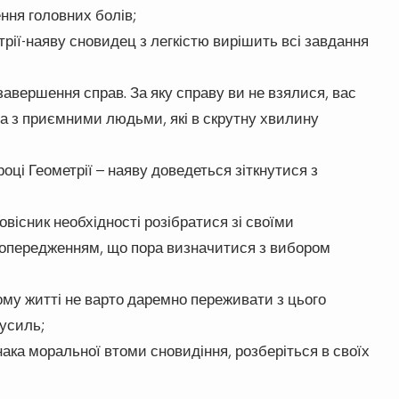
ення головних болів;
рії-наяву сновидец з легкістю вирішить всі завдання
завершення справ. За яку справу ви не взялися, вас
ва з приємними людьми, які в скрутну хвилину
оці Геометрії – наяву доведеться зіткнутися з
овісник необхідності розібратися зі своїми
 попередженням, що пора визначитися з вибором
му житті не варто даремно переживати з цього
зусиль;
ака моральної втоми сновидіння, розберіться в своїх