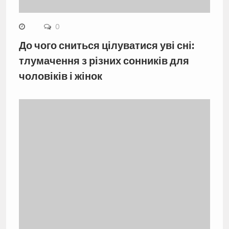
0
До чого сниться цілуватися уві сні:
тлумачення з різних сонників для
чоловіків і жінок