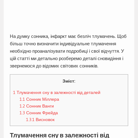
На думку сонника, інфаркт має безліч тлумачень. Щоб
більш точно визначити індивідуальне тлумачення
необхідно проаналізувати подробиці і свої відчуття. У
цій статті ми детально розберемо деталі сновидіння і
звернемося до відомих світових сонників.
Зміст:
1
Тлумачення сну в залежності від деталей
1.1
Сонник Міллера
1.2
Сонник Ванги
1.3
Сонник Фрейда
1.3.1
Висновок
Тлумачення сну в залежності від