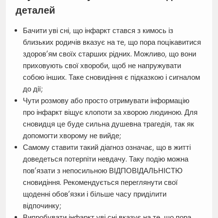
деталей
Бачити уві сні, що інфаркт стався з кимось із
близьких родичів вказує на те, що пора поцікавитися
здоров’ям своїх старших рідних. Можливо, що вони
приховують свої хвороби, щоб не напружувати
собою інших. Таке сновидіння є підказкою і сигналом
до дії;
Чути розмову або просто отримувати інформацію
про інфаркт віщує клопоти за хворою людиною. Для
сновидця це буде сильна душевна трагедія, так як
допомогти хворому не вийде;
Самому ставити такий діагноз означає, що в житті
доведеться потерпіти невдачу. Таку подію можна
пов’язати з непосильною ВІДПОВІДАЛЬНІСТЮ
сновидіння. Рекомендується переглянути свої
щоденні обов’язки і більше часу приділити
відпочинку;
Випробувати інфаркт уві сні вказує на те, що пора