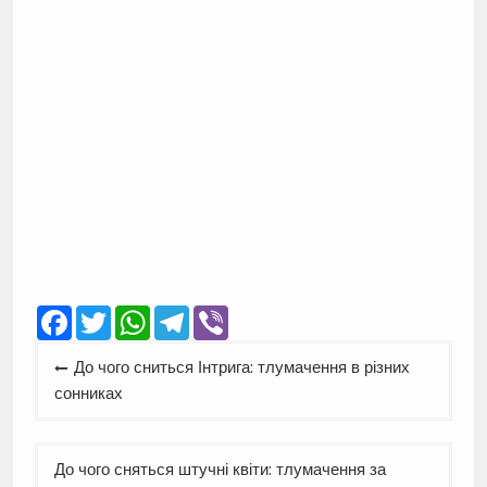
Facebook
Twitter
WhatsApp
Telegram
Viber
Навігація
До чого сниться Інтрига: тлумачення в різних
записів
сонниках
До чого сняться штучні квіти: тлумачення за