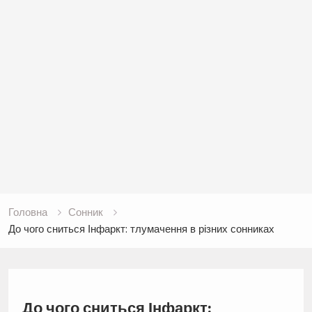
Головна
Сонник
До чого сниться Інфаркт: тлумачення в різних сонниках
До чого сниться Інфаркт: