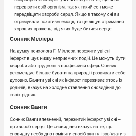
перевірити свій організм, так як такий сон може
передвіщати хвороби серця. Якщо в такому сні ви
отримували позитивні емоції, то це віщує отримання
хороших вражень, від яких буде битися серце.
Сонник Міллера
На думку психолога Г. Міллера пережити уві сні
інфаркт віщує низку неприємних подій. Це можуть бути
хвороби або труднощі в професійній сфері. Сонник
рекомендує більше бувати на природі і розвивати себе
духовно. Бачити уві сні як інфаркт переживає хтось із
родичів, вказує на холодне ставлення сновидіння до
своїх рідних.
Сонник Ванги
Сонник Ванги впевнений, пережитий інфаркт уві сні –
до хвороб серця. Це сновидіння вказує на те, що
сновидцу необхідно поміняти спосіб життя і зав’язати з