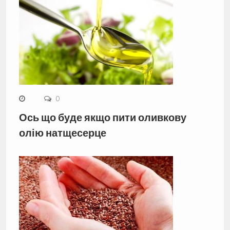
0
Ось що буде якщо пити оливкову
олію натщесерце