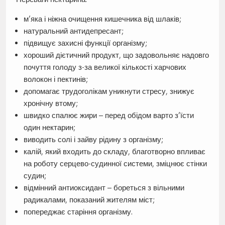
м’яка і ніжна очищення кишечника від шлаків;
натуральний антидепресант;
підвищує захисні функції організму;
хороший дієтичний продукт, що задовольняє надовго
почуття голоду з-за великої кількості харчових
волокон і пектинів;
допомагає трудоголікам уникнути стресу, знижує
хронічну втому;
швидко спалює жири – перед обідом варто з’їсти
один нектарин;
виводить солі і зайву рідину з організму;
калій, який входить до складу, благотворно впливає
на роботу серцево-судинної системи, зміцнює стінки
судин;
відмінний антиоксидант – бореться з вільними
радикалами, показаний жителям міст;
попереджає старіння організму.