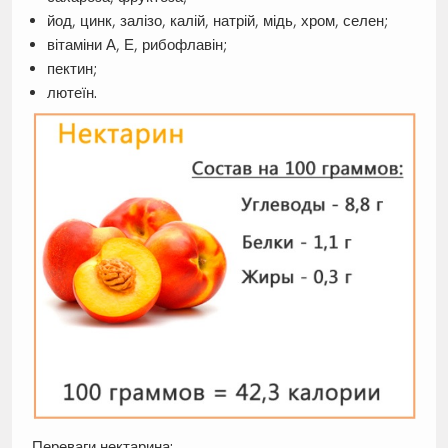
йод, цинк, залізо, калій, натрій, мідь, хром, селен;
вітаміни А, Е, рибофлавін;
пектин;
лютеїн.
Переваги нектарина: