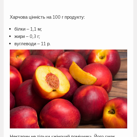
Харчова цінність на 100 г продукту:
білки – 1,1 м;
жири – 0,3 г;
вуглеводи – 11 р.
Нектарин не тільки «жіночий помічник». Його смак