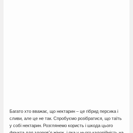
Багато хто вважає, що нектарин – це гібрид персика і
сливи, але це не так. Спробуємо розібратися, що таїть
у собі нектарин. Розглянемо користь і шкода цього
фрукта для здоров’я жінок, і яка у нього калорійність на