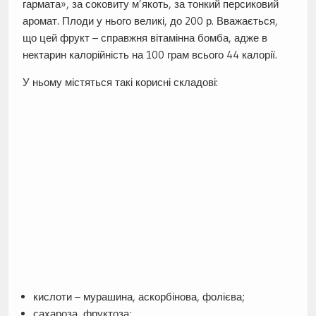
гармата», за соковиту м’якоть, за тонкий персиковий
аромат. Плоди у нього великі, до 200 р. Вважається,
що цей фрукт – справжня вітамінна бомба, адже в
нектарин калорійність на 100 грам всього 44 калорії.
У ньому містяться такі корисні складові:
кислоти – мурашина, аскорбінова, фолієва;
сахароза, фруктоза;