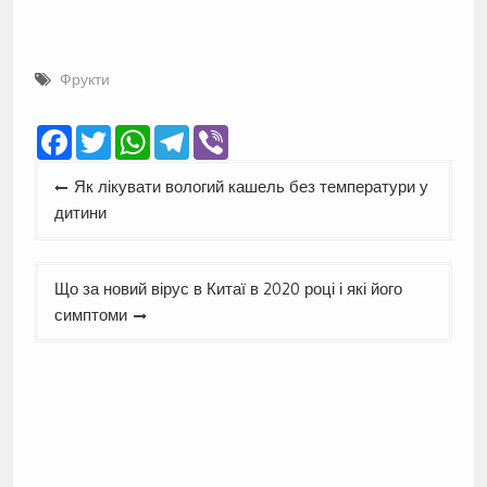
Фрукти
Facebook
Twitter
WhatsApp
Telegram
Viber
Навігація
Як лікувати вологий кашель без температури у
записів
дитини
Що за новий вірус в Китаї в 2020 році і які його
симптоми