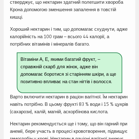
стверджує, що нектарин здатний полегшити хвороба
Крона допомогою зменшення запалення в товстій
кишці.
Хороший нектарин і тим, що допомагає схуднути, адже
калорійність на 100 грам – всього 44 калорії, а
потрібних вітамінів і мінералів багато.
Вітаміни А, Е, якими багатий фрукт, –
справжній скарб для жінок, адже він
допомагає боротися зі старінням шкіри, а ще
позитивно впливає на стан нігтів і волосся.
Варто включити нектарин в раціон вагітної. Їм нектарин
навіть потрібно. В цьому фрукті 83 % води і 15 % цукрів
(сахарози), калій, магній, аскорбінова кислота.
Нектарин рекомендується ще і тому, що він гарний при
анемії, бере участь в процесі кровотворення, підвищує
гемоглобін у крові. Нектарин в раціоні вагітної знижує