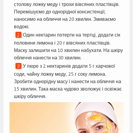
столову ложку меду і трохи вівсяних пластівців.
Перемішуємо до однорідної консистенції,
наносимо на обличчя на 20 хвилин. Змиваємо
водою.
Один нектарин потерти на тертці, додати сік
половини лимона і 20 г вівсяних пластівців.
Маску залишити на 10 хвилин набухати. На шкіру
обличчя нанести на 30 хвилин.
У пюре з 2 нектаринів додати 5 г харчової
соди, чайну ложку меду, 25 г соку лимона.
Зробити однорідну масу і нанести на обличчя на
15 хвилин. Така маска чудово зволожує і освіжає
шкіру обличчя.