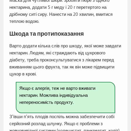
Маска для чутливої шкіри: зробити пюре з одного
нектарина, додати 5 г меду і 20 г перетертого на
дрібному ситі сиру. Нанести на 20 хвилин, вмитися
теплою водою.
Шкода та протипоказання
Варто додати кілька слів про шкоду, якої може завдати
нектарин. Людям, які страждають від цукрового
діабету, треба проконсультуватися з лікарем перед
вживанням цього фрукта, так як він може підвищити
цукор в крові.
Якщо є алергія, теж не варто вживати
нектарин. Можлива індивідуальна
непереносимість продукту.
З’ївши п’ять плодів поспіль можна забезпечити собі
серйозний розлад шлунку. Якщо є проблеми з
жовчовивідної системи (холецистит, панкреатит, коліт),