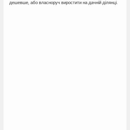
дешевше, або власноруч виростити на дачній ділянці.