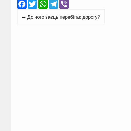
Facebook
Twitter
WhatsApp
Telegram
Viber
Навігація
До чого заєць перебігає дорогу?
записів