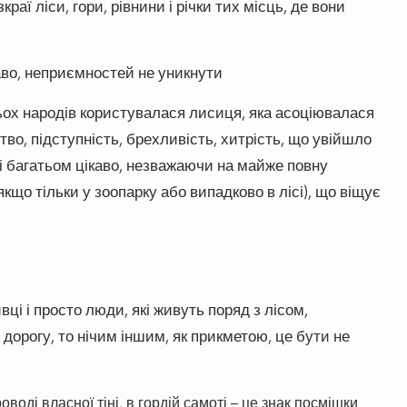
раї ліси, гори, рівнини і річки тих місць, де вони
аво, неприємностей не уникнути
ох народів користувалася лисиця, яка асоціювалася
во, підступність, брехливість, хитрість, що увійшло
ні багатьом цікаво, незважаючи на майже повну
кщо тільки у зоопарку або випадково в лісі), що віщує
вці і просто люди, які живуть поряд з лісом,
дорогу, то нічим іншим, як прикметою, це бути не
воді власної тіні, в гордій самоті – це знак посмішки