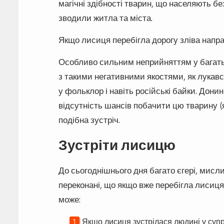
магічні здібності тварин, що населяють безк
зводили житла та міста.
Якщо лисиця перебігла дорогу зліва напр
Особливо сильним неприйняттям у багать
з такими негативними якостями, як лукавст
у фольклор і навіть російські байки. Дони
відсутність шансів побачити цю тварину (я
подібна зустріч.
Зустріти лисицю
До сьогоднішнього дня багато єгері, мисли
переконані, що якщо вже перебігла лисиця 
може:
Якщо лисиця зустрілася людині у супро