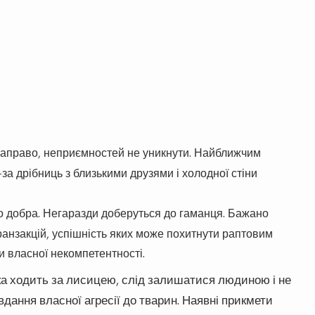
направо, неприємностей не уникнути. Найближчим
-за дрібниць з близькими друзями і холодної стіни
до добра. Негаразди доберуться до гаманця. Бажано
анзакцій, успішність яких може похитнути раптовим
и власної некомпетентності.
а ходить за лисицею, слід залишатися людиною і не
вдання власної агресії до тварин. Наявні прикмети