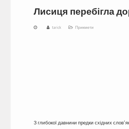
Лисиця перебігла до
tarick
Прикмети
З глибокої давнини предки східних слов’ян, 