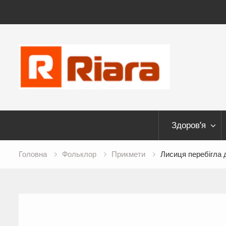
Skip
to
content
Здоров’я
Головна
Фольклор
Прикмети
Лисиця перебігла 