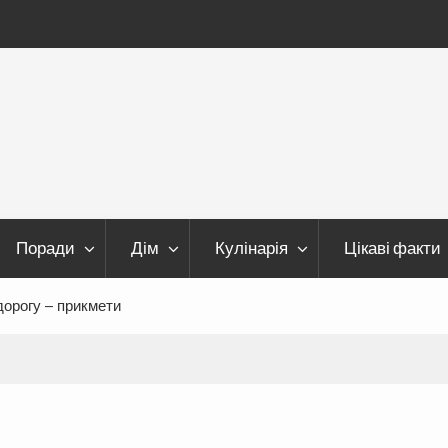
Поради
Дім
Кулінарія
Цікаві факти
дорогу – прикмети