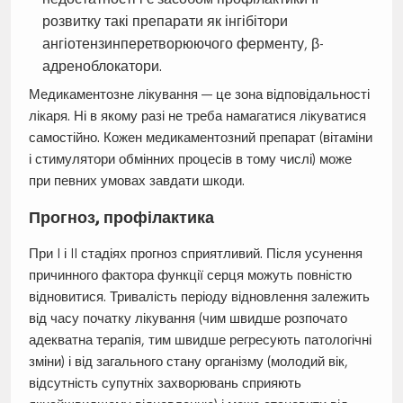
розвитку такі препарати як інгібітори
ангіотензинперетворюючого ферменту, β-
адреноблокатори.
Медикаментозне лікування — це зона відповідальності
лікаря. Ні в якому разі не треба намагатися лікуватися
самостійно. Кожен медикаментозний препарат (вітаміни
і стимулятори обмінних процесів в тому числі) може
при певних умовах завдати шкоди.
Прогноз, профілактика
При I і II стадіях прогноз сприятливий. Після усунення
причинного фактора функції серця можуть повністю
відновитися. Тривалість періоду відновлення залежить
від часу початку лікування (чим швидше розпочато
адекватна терапія, тим швидше регресують патологічні
зміни) і від загального стану організму (молодий вік,
відсутність супутніх захворювань сприяють