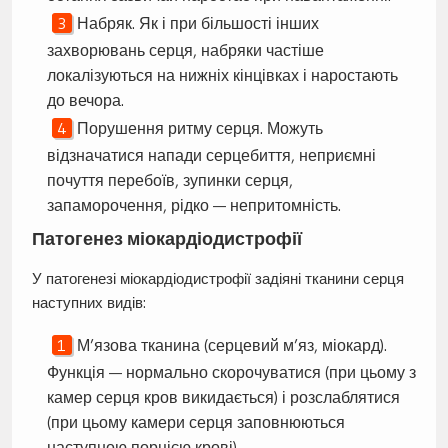
Набряк. Як і при більшості інших
захворювань серця, набряки частіше
локалізуються на нижніх кінцівках і наростають
до вечора.
Порушення ритму серця. Можуть
відзначатися напади серцебиття, неприємні
почуття перебоїв, зупинки серця,
запаморочення, рідко — непритомність.
Патогенез міокардіодистрофії
У патогенезі міокардіодистрофії задіяні тканини серця
наступних видів:
М’язова тканина (серцевий м’яз, міокард).
Функція — нормально скорочуватися (при цьому з
камер серця кров викидається) і розслаблятися
(при цьому камери серця заповнюються
наступною порцією крові).