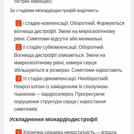
гострих інфекціях).
За стадіями міокардіодистрофій виділяють:
I стадію-компенсації. Оборотний. Формуються
вогнища дистрофії. Зміни на мікроскопічному
рівні. Симптоми відсутні або мінімальні.
II стадію-субкомпенсації. Оборотний.
Вогнища дистрофії зливаються. Зміни на
макроскопічному рівні, камери серця
збільшуються в розмірах. Симптоми наростають.
III стадію-декомпенсації. Необоротний.
Некроз клітин із заміщенням їх сполучною
тканиною — кардіосклероз. Прогресуюче
порушення структури серця і наростання
симптомів.
Ускладнення міокардіодистрофії
Хронічна серцева недостатність — втрата