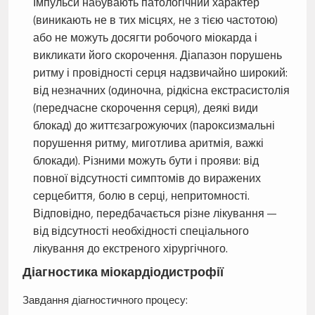
Імпульси набувають патологічний характер
(виникають не в тих місцях, не з тією частотою)
або не можуть досягти робочого міокарда і
викликати його скорочення. Діапазон порушень
ритму і провідності серця надзвичайно широкий:
від незначних (одиночна, рідкісна екстрасистолія
(передчасне скорочення серця), деякі види
блокад) до життєзагрожуючих (пароксизмальні
порушення ритму, миготлива аритмія, важкі
блокади). Різними можуть бути і прояви: від
повної відсутності симптомів до виражених
серцебиття, болю в серці, непритомності.
Відповідно, передбачається різне лікування —
від відсутності необхідності спеціального
лікування до екстреного хірургічного.
Діагностика міокардіодистрофії
Завдання діагностичного процесу: