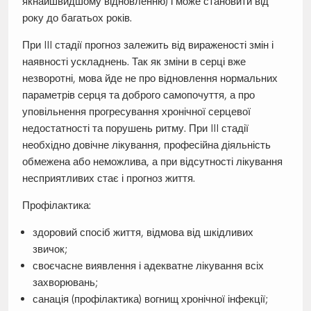
якнайшвидшому відновленню) і може становити від
року до багатьох років.
При III стадії прогноз залежить від вираженості змін і
наявності ускладнень. Так як зміни в серці вже
незворотні, мова йде не про відновлення нормальних
параметрів серця та доброго самопочуття, а про
уповільнення прогресування хронічної серцевої
недостатності та порушень ритму. При III стадії
необхідно довічне лікування, професійна діяльність
обмежена або неможлива, а при відсутності лікування
несприятливих стає і прогноз життя.
Профілактика:
здоровий спосіб життя, відмова від шкідливих
звичок;
своєчасне виявлення і адекватне лікування всіх
захворювань;
санація (профілактика) вогнищ хронічної інфекції;