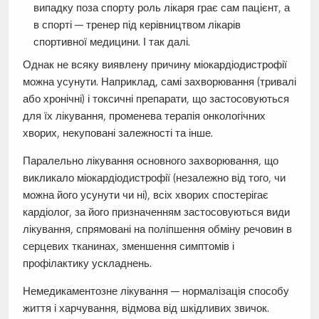
випадку поза спорту роль лікаря грає сам пацієнт, а
в спорті — тренер під керівництвом лікарів
спортивної медицини. І так далі.
Однак не всяку виявлену причину міокардіодистрофії
можна усунути. Наприклад, самі захворювання (тривалі
або хронічні) і токсичні препарати, що застосовуються
для їх лікування, променева терапія онкологічних
хворих, некуповані залежності та інше.
Паралельно лікування основного захворювання, що
викликало міокардіодистрофії (незалежно від того, чи
можна його усунути чи ні), всіх хворих спостерігає
кардіолог, за його призначенням застосовуються види
лікування, спрямовані на поліпшення обміну речовин в
серцевих тканинах, зменшення симптомів і
профілактику ускладнень.
Немедикаментозне лікування — нормалізація способу
життя і харчування, відмова від шкідливих звичок.