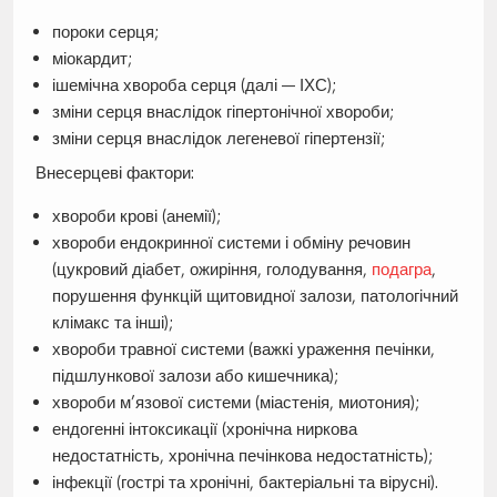
пороки серця;
міокардит;
ішемічна хвороба серця (далі — ІХС);
зміни серця внаслідок гіпертонічної хвороби;
зміни серця внаслідок легеневої гіпертензії;
Внесерцеві фактори:
хвороби крові (анемії);
хвороби ендокринної системи і обміну речовин
(цукровий діабет, ожиріння, голодування,
подагра
,
порушення функцій щитовидної залози, патологічний
клімакс та інші);
хвороби травної системи (важкі ураження печінки,
підшлункової залози або кишечника);
хвороби м’язової системи (міастенія, миотония);
ендогенні інтоксикації (хронічна ниркова
недостатність, хронічна печінкова недостатність);
інфекції (гострі та хронічні, бактеріальні та вірусні).