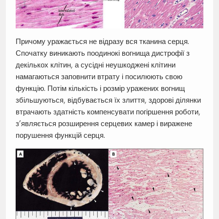
Причому уражається не відразу вся тканина серця.
Спочатку виникають поодинокі вогнища дистрофії з
декількох клітин, а сусідні неушкоджені клітини
намагаються заповнити втрату і посилюють свою
функцію. Потім кількість і розмір уражених вогнищ
збільшуються, відбувається їх злиття, здорові ділянки
втрачають здатність компенсувати погіршення роботи,
з’являється розширення серцевих камер і виражене
порушення функцій серця.