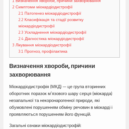
1
Визначення хвороби, причини захворювання
2
Симптоми міокардіодистрофії
2.1
Патогенез міокардіодистрофії
2.2
Класифікація та стадії розвитку
міокардіодистрофії
2.3
Ускладнення міокардіодистрофії
2.4
Діагностика міокардіодистрофії
3
Лікування міокардіодистрофії
3.1
Прогноз, профілактика
Визначення хвороби, причини
захворювання
Міокардіодистрофія (МКД) — це група вторинних
оборотних поразок м’язового шару серця (міокарда)
незапальної та некоронарогенної природи, які
обумовлені порушенням обміну речовин в міокарді і
проявляються порушенням його функцій.
Загальні ознаки міокардіодистрофій: