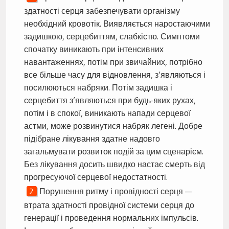
здатності серця забезпечувати організму
необхідний кровотік. Виявляється наростаючими
задишкою, серцебиттям, слабкістю. Симптоми
спочатку виникають при інтенсивних
навантаженнях, потім при звичайних, потрібно
все більше часу для відновлення, з’являються і
посилюються набряки. Потім задишка і
серцебиття з’являються при будь-яких рухах,
потім і в спокої, виникають напади серцевої
астми, може розвинутися набряк легені. Добре
підібране лікування здатне надовго
загальмувати розвиток подій за цим сценарієм.
Без лікування досить швидко настає смерть від
прогресуючої серцевої недостатності.
Порушення ритму і провідності серця —
втрата здатності провідної системи серця до
генерації і проведення нормальних імпульсів.