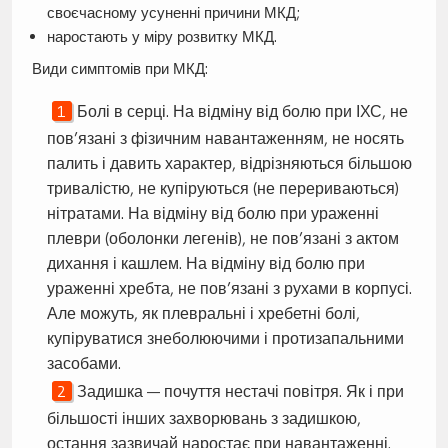
своєчасному усуненні причини МКД;
наростають у міру розвитку МКД.
Види симптомів при МКД:
Болі в серці. На відміну від болю при ІХС, не
пов’язані з фізичним навантаженням, не носять
палить і давить характер, відрізняються більшою
тривалістю, не купіруються (не перериваються)
нітратами. На відміну від болю при ураженні
плеври (оболонки легенів), не пов’язані з актом
дихання і кашлем. На відміну від болю при
ураженні хребта, не пов’язані з рухами в корпусі.
Але можуть, як плевральні і хребетні болі,
купіруватися знеболюючими і протизапальними
засобами.
Задишка — почуття нестачі повітря. Як і при
більшості інших захворювань з задишкою,
остання зазвичай наростає при навантаженні.