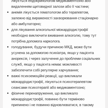
лікується ендокринологом медикаментозно або
видаленням щитовидної залози або її частини;
анемія лікується гематологом або терапевтом,
залежно від вираженості захворювання-стаціонарно
або амбулаторно;
для лікування алкогольної міокардіодистрофії
необхідно виключити вживання алкоголю, тому тут
потрібна допомога нарколога.
голодування, будучи причиною МКД, може бути
усунена за допомогою психіатра, якщо у пацієнта
анорексія, і через залучення до проблеми соціальних
служб, якщо у пацієнта немає можливості
забезпечити собі регулярне харчування;
важкі психоемоційні реакції, що викликали
міокардіодистрофії, лікуються психотерапевтом
сеансами психотерапії або медикаментозно;
фізичне перенапруження, що викликало
міокардіодистрофії, повинно бути терміново
припинено і не повинно відновлюватися, в такому