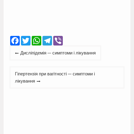
Facebook
Twitter
WhatsApp
Telegram
Viber
Навігація
Дисліпідемія — симптоми і лікування
записів
Гіпертензія при вагітності — симптоми і
лікування