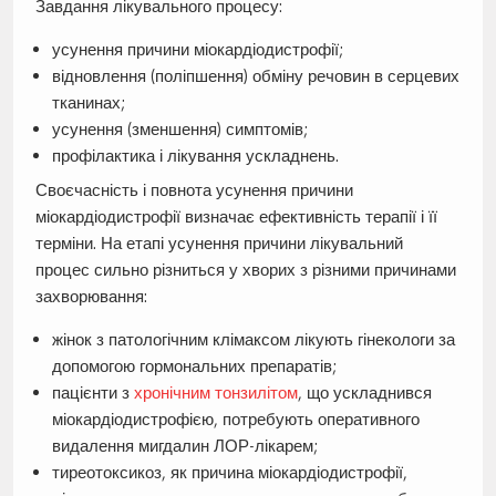
Завдання лікувального процесу:
усунення причини міокардіодистрофії;
відновлення (поліпшення) обміну речовин в серцевих
тканинах;
усунення (зменшення) симптомів;
профілактика і лікування ускладнень.
Своєчасність і повнота усунення причини
міокардіодистрофії визначає ефективність терапії і її
терміни. На етапі усунення причини лікувальний
процес сильно різниться у хворих з різними причинами
захворювання:
жінок з патологічним клімаксом лікують гінекологи за
допомогою гормональних препаратів;
пацієнти з
хронічним тонзилітом
, що ускладнився
міокардіодистрофією, потребують оперативного
видалення мигдалин ЛОР-лікарем;
тиреотоксикоз, як причина міокардіодистрофії,