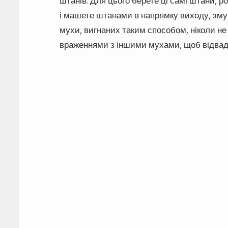
штанів. Для цього берете ці самі штани, р
і машете штанами в напрямку виходу, зм
мухи, вигнаних таким способом, ніколи не
враженнями з іншими мухами, щоб відвадит