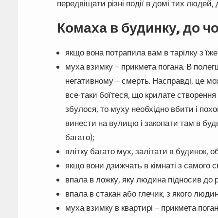
передвіщати різні події в домі тих людей, д
Комаха в будинку, до ч
якщо вона потрапила вам в тарілку з їж
муха взимку – прикмета погана. В полег
негативному – смерть. Насправді, це мож
все-таки боїтеся, що крилате створення
збулося, то муху необхідно вбити і похо
винести на вулицю і закопати там в буд
багато);
влітку багато мух, залітати в будинок,
якщо вони дзижчать в кімнаті з самого с
впала в ложку, яку людина підносив до
впала в стакан або глечик, з якого люди
муха взимку в квартирі – прикмета пога