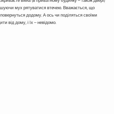
озкриваєте вікна (в приватному будинку – також двері)
ушуючи мух рятуватися втечею. Вважається, що
 повернуться додому. А ось чи поділяться своїми
и від дому, і їх – невідомо.