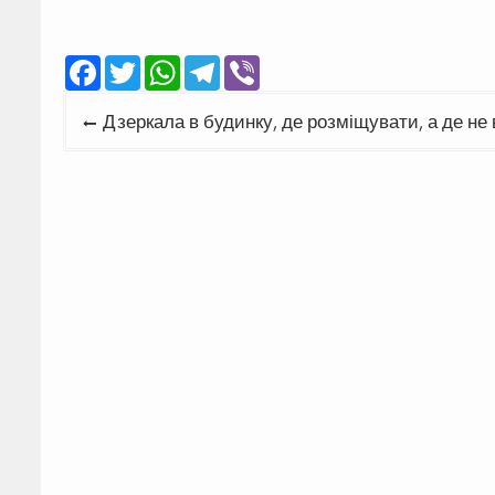
Facebook
Twitter
WhatsApp
Telegram
Viber
Навігація
Дзеркала в будинку, де розміщувати, а де не
записів