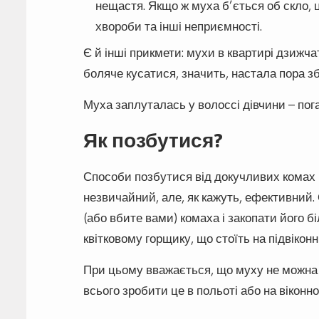
нещастя. Якщо ж муха б’ється об скло, 
хвороби та інші неприємності.
Є й інші прикмети: мухи в квартирі дзижч
боляче кусатися, значить, настала пора з
Муха заплуталась у волоссі дівчини – пог
Як позбутися?
Способи позбутися від докучливих комах 
незвичайний, але, як кажуть, ефективний.
(або вбите вами) комаха і закопати його б
квітковому горщику, що стоїть на підвіконні
При цьому вважається, що муху не можна 
всього зробити це в польоті або на віконно