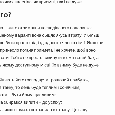
о яких залетіла, як приємні, так і не дуже.
ого?
ею – жите отримання несподіваного подарунка;
шеному варіанті вона обіцяє якусь втрату. У більш
е бути просто від’їзд одного з членів сім’ї. Якщо ви
 принесло погана прикмета і не хочете, щоб воно
вати. Тобто не просто викинути в сміттєвий бак, а
ь-якому доступному місці (їх взимку буде не дуже
 обіцяють його господарям грошовий прибуток;
вітанку, то день буде теплим і сонячним;
 рота – бути йому щасливим;
на збирався випити – до успіху;
на, якщо комаха потрапило в страву. Це віщує