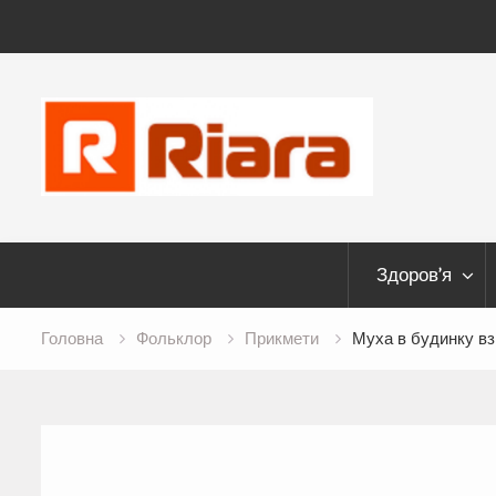
Skip
to
content
Здоров’я
Головна
Фольклор
Прикмети
Муха в будинку взи