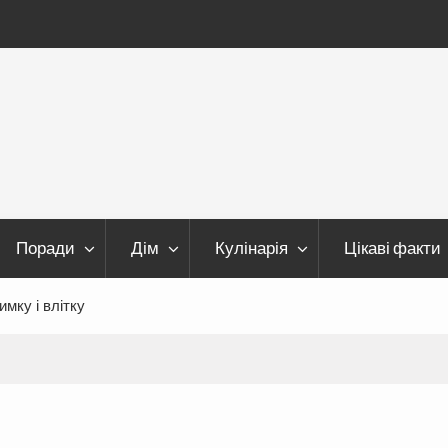
Поради
Дім
Кулінарія
Цікаві факти
мку і влітку