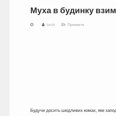
Муха в будинку взимк
tarick
Прикмети
Будучи досить шкідливих комах, яке запо