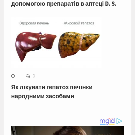
допомогою препаратів в аптеці D. S.
0
Як лікувати гепатоз печінки
народними засобами