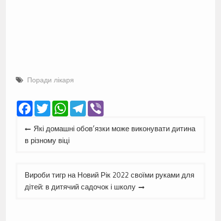
Поради лікаря
Facebook
Twitter
WhatsApp
Telegram
Viber
Навігація
Які домашні обов’язки може виконувати дитина
записів
в різному віці
Вироби тигр на Новий Рік 2022 своїми руками для
дітей: в дитячий садочок і школу