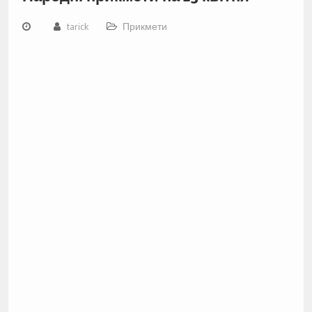
tarick
Прикмети