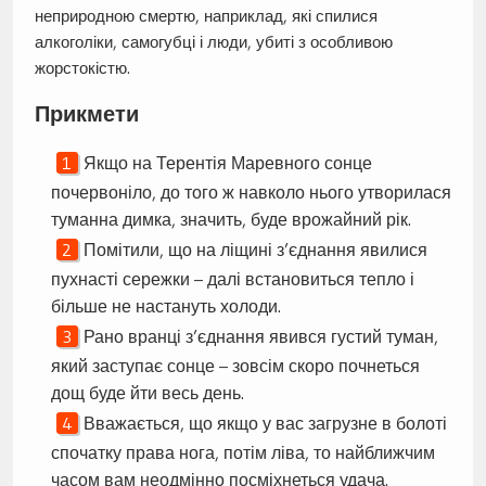
неприродною смертю, наприклад, які спилися
алкоголіки, самогубці і люди, убиті з особливою
жорстокістю.
Прикмети
Якщо на Терентія Маревного сонце
почервоніло, до того ж навколо нього утворилася
туманна димка, значить, буде врожайний рік.
Помітили, що на ліщині з’єднання явилися
пухнасті сережки – далі встановиться тепло і
більше не настануть холоди.
Рано вранці з’єднання явився густий туман,
який заступає сонце – зовсім скоро почнеться
дощ буде йти весь день.
Вважається, що якщо у вас загрузне в болоті
спочатку права нога, потім ліва, то найближчим
часом вам неодмінно посміхнеться удача.