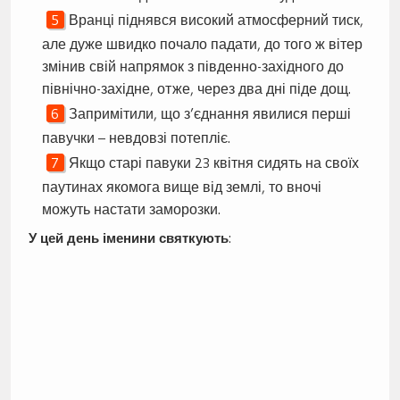
Вранці піднявся високий атмосферний тиск,
але дуже швидко почало падати, до того ж вітер
змінив свій напрямок з південно-західного до
північно-західне, отже, через два дні піде дощ.
Запримітили, що з’єднання явилися перші
павучки – невдовзі потепліє.
Якщо старі павуки 23 квітня сидять на своїх
паутинах якомога вище від землі, то вночі
можуть настати заморозки.
У цей день іменини святкують
: