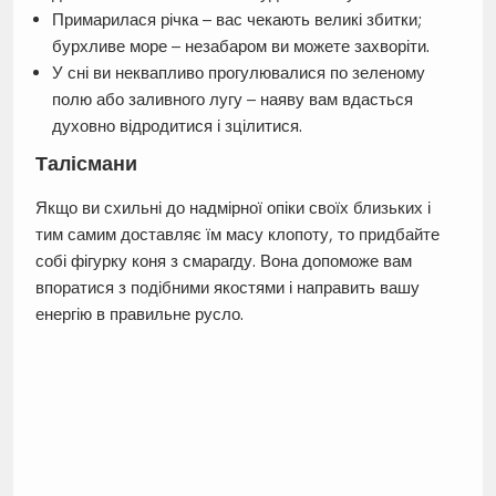
Примарилася річка – вас чекають великі збитки;
бурхливе море – незабаром ви можете захворіти.
У сні ви неквапливо прогулювалися по зеленому
полю або заливного лугу – наяву вам вдасться
духовно відродитися і зцілитися.
Талісмани
Якщо ви схильні до надмірної опіки своїх близьких і
тим самим доставляє їм масу клопоту, то придбайте
собі фігурку коня з смарагду. Вона допоможе вам
впоратися з подібними якостями і направить вашу
енергію в правильне русло.