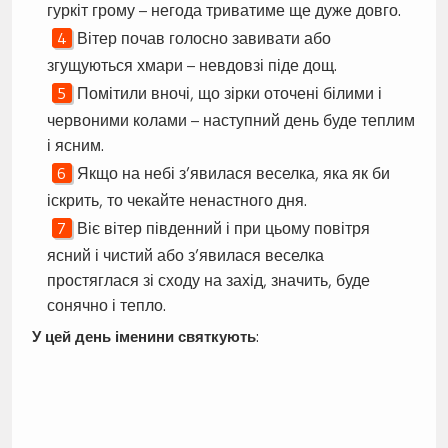
гуркіт грому – негода триватиме ще дуже довго.
Вітер почав голосно завивати або
згущуються хмари – невдовзі піде дощ.
Помітили вночі, що зірки оточені білими і
червоними колами – наступний день буде теплим
і ясним.
Якщо на небі з’явилася веселка, яка як би
іскрить, то чекайте ненастного дня.
Віє вітер південний і при цьому повітря
ясний і чистий або з’явилася веселка
простяглася зі сходу на захід, значить, буде
сонячно і тепло.
У цей день іменини святкують
: