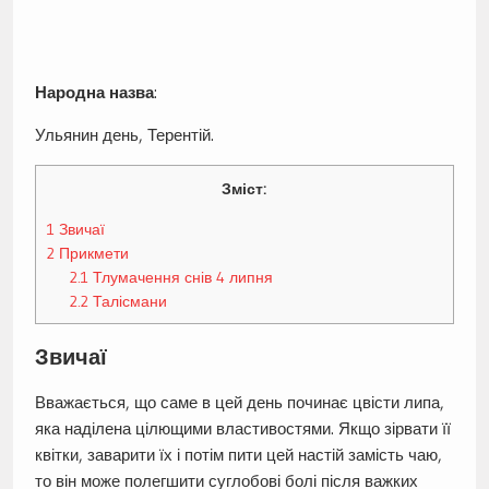
Народна назва
:
Ульянин день, Терентій.
Зміст:
1
Звичаї
2
Прикмети
2.1
Тлумачення снів 4 липня
2.2
Талісмани
Звичаї
Вважається, що саме в цей день починає цвісти липа,
яка наділена цілющими властивостями. Якщо зірвати її
квітки, заварити їх і потім пити цей настій замість чаю,
то він може полегшити суглобові болі після важких