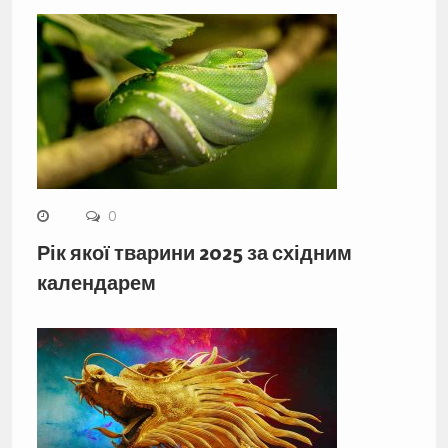
0
Рік якої тварини 2025 за східним
календарем