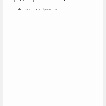
tarick
Прикмети