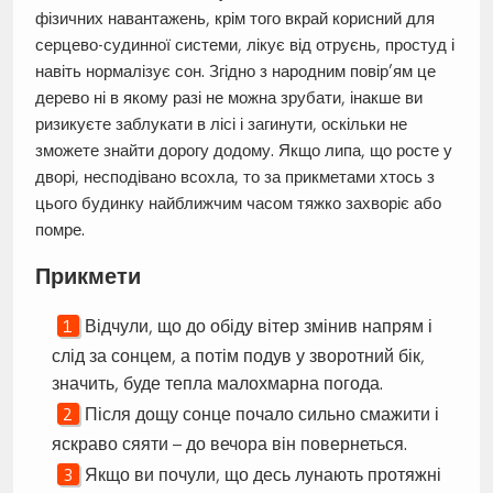
фізичних навантажень, крім того вкрай корисний для
серцево-судинної системи, лікує від отруєнь, простуд і
навіть нормалізує сон. Згідно з народним повір’ям це
дерево ні в якому разі не можна зрубати, інакше ви
ризикуєте заблукати в лісі і загинути, оскільки не
зможете знайти дорогу додому. Якщо липа, що росте у
дворі, несподівано всохла, то за прикметами хтось з
цього будинку найближчим часом тяжко захворіє або
помре.
Прикмети
Відчули, що до обіду вітер змінив напрям і
слід за сонцем, а потім подув у зворотний бік,
значить, буде тепла малохмарна погода.
Після дощу сонце почало сильно смажити і
яскраво сяяти – до вечора він повернеться.
Якщо ви почули, що десь лунають протяжні