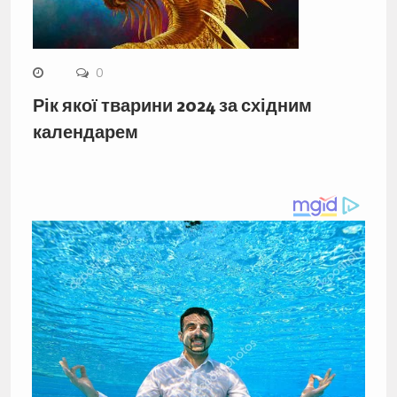
0
Рік якої тварини 2024 за східним
календарем