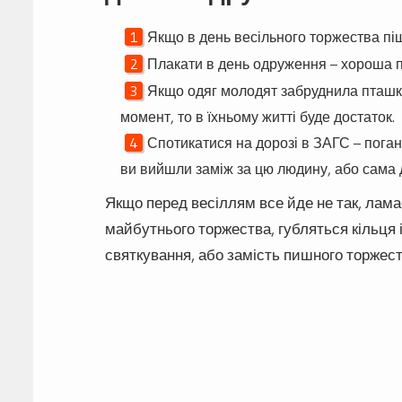
Якщо в день весільного торжества пі
Плакати в день одруження – хороша пр
Якщо одяг молодят забруднила пташка
момент, то в їхньому житті буде достаток.
Спотикатися на дорозі в ЗАГС – поган
ви вийшли заміж за цю людину, або сама д
Якщо перед весіллям все йде не так, ламає
майбутнього торжества, губляться кільця і
святкування, або замість пишного торжест