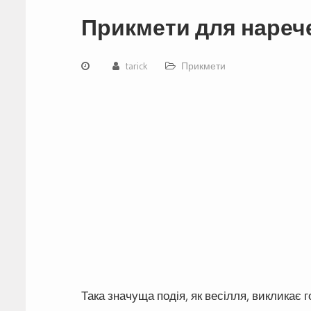
Прикмети для нареч
tarick
Прикмети
Така значуща подія, як весілля, викликає г