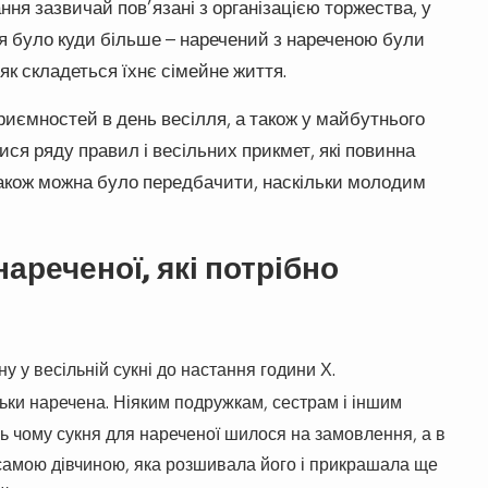
ння зазвичай пов’язані з організацією торжества, у
я було куди більше – наречений з нареченою були
 як складеться їхнє сімейне життя.
иємностей в день весілля, а також у майбутнього
ся ряду правил і весільних прикмет, які повинна
також можна було передбачити, наскільки молодим
ареченої, які потрібно
 у весільній сукні до настання години Х.
ьки наречена. Ніяким подружкам, сестрам і іншим
сь чому сукня для нареченої шилося на замовлення, а в
 самою дівчиною, яка розшивала його і прикрашала ще