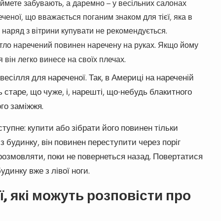
риймете забувають, а даремно – у весільних салонах
реченої, що вважається поганим знаком для тієї, яка в
у наряд з вітрини купувати не рекомендується.
житло наречений повинен наречену на руках. Якщо йому
я він легко винесе на своїх плечах.
 весілля для нареченої. Так, в Америці на нареченій
 старе, що чуже, і, нарешті, що-небудь блакитного
го заміжжя.
тупне: купити або зібрати його повинен тільки
з будинку, він повинен переступити через поріг
е розмовляти, поки не повернеться назад. Повертатися
удинку вже з лівої ноги.
, які можуть розповісти про