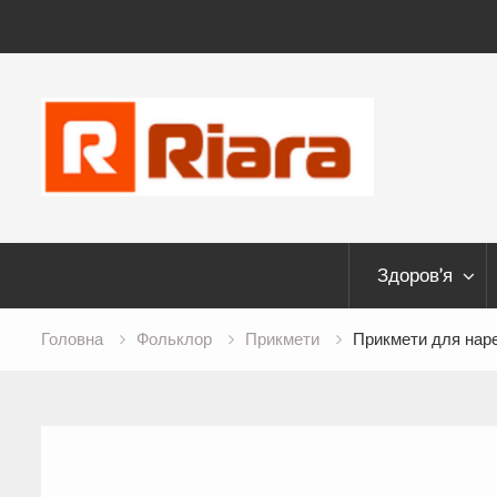
Skip
to
content
Здоров’я
Головна
Фольклор
Прикмети
Прикмети для нар