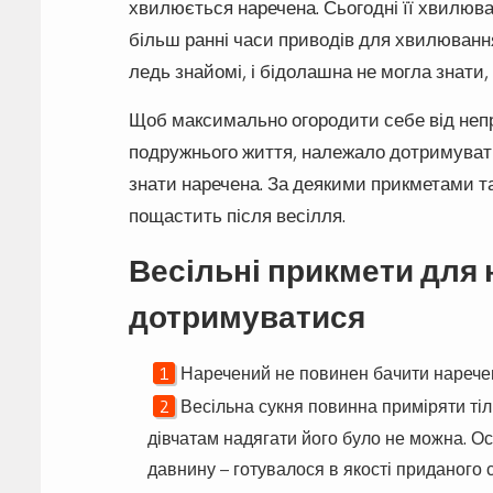
хвилюється наречена. Сьогодні її хвилюва
більш ранні часи приводів для хвилюванн
ледь знайомі, і бідолашна не могла знати,
Щоб максимально огородити себе від непр
подружнього життя, належало дотримувати
знати наречена. За деякими прикметами 
пощастить після весілля.
Весільні прикмети для н
дотримуватися
Наречений не повинен бачити наречену
Весільна сукня повинна приміряти тіл
дівчатам надягати його було не можна. О
давнину – готувалося в якості приданого