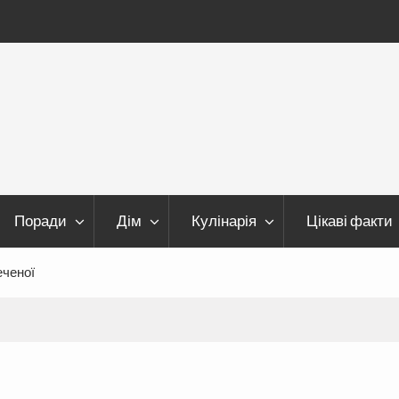
Поради
Дім
Кулінарія
Цікаві факти
еченої