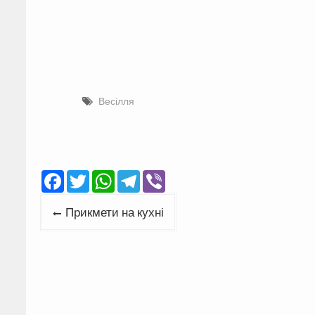
Весілля
Facebook
Twitter
WhatsApp
Telegram
Viber
Навігація
Прикмети на кухні
записів