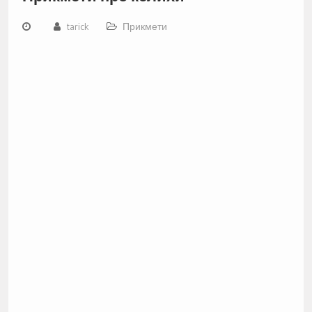
tarick
Прикмети