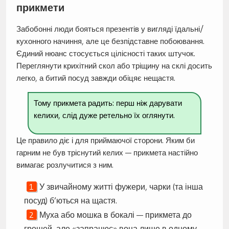
прикмети
Забобонні люди бояться презентів у вигляді їдальні/
кухонного начиння, але це безпідставне побоювання.
Єдиний нюанс стосується цілісності таких штучок.
Переглянути крихітний скол або тріщину на склі досить
легко, а битий посуд завжди обіцяє нещастя.
Тому прикмета радить: перш ніж дарувати
келихи, слід дуже ретельно їх оглянути.
Це правило діє і для приймаючої сторони. Яким би
гарним не був тріснутий келих — прикмета настійно
вимагає розлучитися з ним.
У звичайному житті фужери, чарки (та інша
посуд) б’ються на щастя.
Муха або мошка в бокалі — прикмета до
грошей, але «запрацює» вона лише в одному