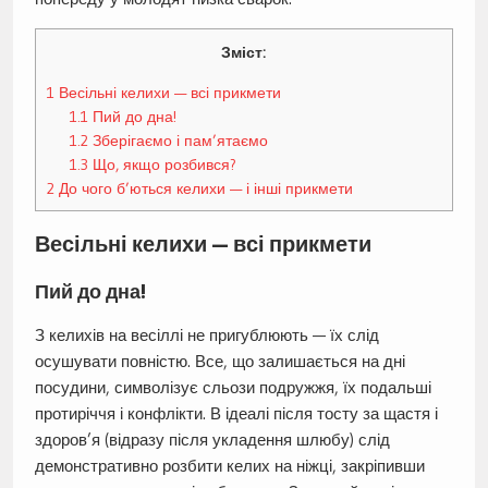
Зміст:
1
Весільні келихи — всі прикмети
1.1
Пий до дна!
1.2
Зберігаємо і пам’ятаємо
1.3
Що, якщо розбився?
2
До чого б’ються келихи — і інші прикмети
Весільні келихи — всі прикмети
Пий до дна!
З келихів на весіллі не пригублюють — їх слід
осушувати повністю. Все, що залишається на дні
посудини, символізує сльози подружжя, їх подальші
протиріччя і конфлікти. В ідеалі після тосту за щастя і
здоров’я (відразу після укладення шлюбу) слід
демонстративно розбити келих на ніжці, закріпивши