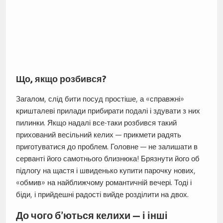
Що, якщо розбився?
Загалом, слід бити посуд простіше, а «справжні»
кришталеві прилади прибирати подалі і здувати з них
пилинки. Якщо надалі все-таки розбився такий
прихований весільний келих — прикмети радять
приготуватися до проблем. Головне — не залишати в
серванті його самотнього близнюка! Брязнути його об
підлогу на щастя і швиденько купити парочку нових,
«обмив» на найближчому романтичній вечері. Тоді і
біди, і прийдешні радості вийде розділити на двох.
До чого б’ються келихи — і інші