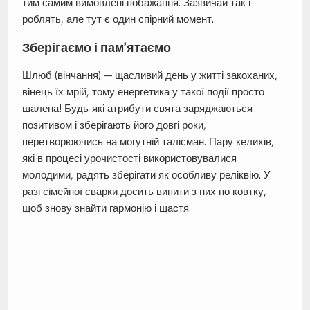
тим самим вимовлені побажання. Зазвичай так і
роблять, але тут є один спірний момент.
Зберігаємо і пам’ятаємо
Шлюб (вінчання) — щасливий день у житті закоханих,
вінець їх мрій, тому енергетика у такої події просто
шалена! Будь-які атрибути свята заряджаються
позитивом і зберігають його довгі роки,
перетворюючись на могутній талісман. Пару келихів,
які в процесі урочистості використовувалися
молодими, радять зберігати як особливу реліквію. У
разі сімейної сварки досить випити з них по ковтку,
щоб знову знайти гармонію і щастя.