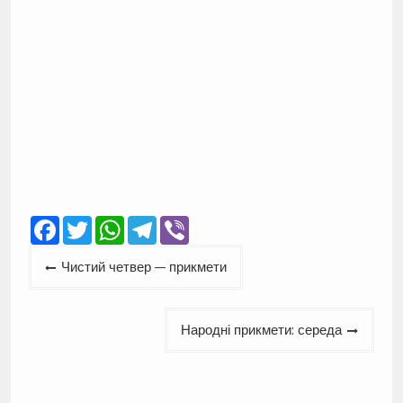
Facebook
Twitter
WhatsApp
Telegram
Viber
Навігація
Чистий четвер — прикмети
записів
Народні прикмети: середа