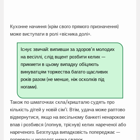
Кухонне начиння (крім свого прямого призначення)
може виступати в ролі «вісника долі».
Існує звичай: випивши за здоров’я молодих
на весіллі, слід вщент розбити келих —
прикмети в цьому випадку обіцяють
винуватцям торжества багато щасливих
років разом (не менше, ніж осколків під
ногами).
Також по шматочках скла/кришталю судять про
кількість дітей у новій сім’ї. Втім, удача може раптово
відвернутися, якщо на весільному банкеті ненароком
впав і розбився (лопнув, тріснув) келих нареченої або
нареченого. Безглузда випадковість попереджає —
попереду у молодят низка сварок.