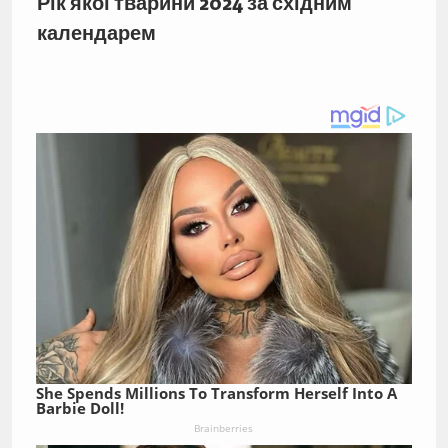
Рік якої тварини 2024 за східним
календарем
She Spends Millions To Transform Herself Into A
Barbie Doll!
Brainberries