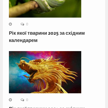
0
Рік якої тварини 2025 за східним
календарем
0