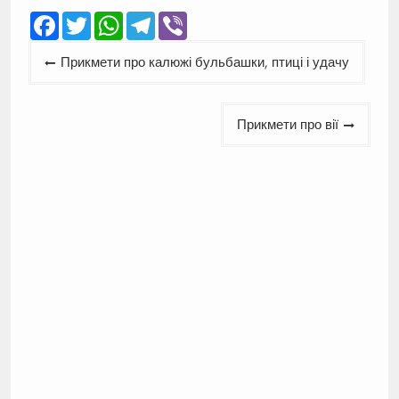
Facebook
Twitter
WhatsApp
Telegram
Viber
Навігація
Прикмети про калюжі бульбашки, птиці і удачу
записів
Прикмети про вії