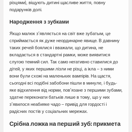
різцями), віщують дитині щасливе життя, повну
подарунків долі.
Народження з зубками
Якщо малюк з’являється на світ вже зубатым, це
сприймається як дуже неординарне явище. В давнину
таких речей боялися і вважали, що дитина, не
вкладається в стандартні рамки, може виявитися
слугою темний сил. Так само негативно ставилися до
дітей, у яких першими лізли не різці, а ікла – з ними
вони були схожі на маленьких вампірів. На щастя,
сьогодні всі подібні забобони пішли в минуле, і будь-
яке відхилення від норми, пов’язане з першими зубами,
здатне переконати батьків лише в тому, що у них
з’явилося неабияке чадо – привід для гордості і
радісних постів у соціальних мережах.
Срібна ложка на перший зуб: прикмета