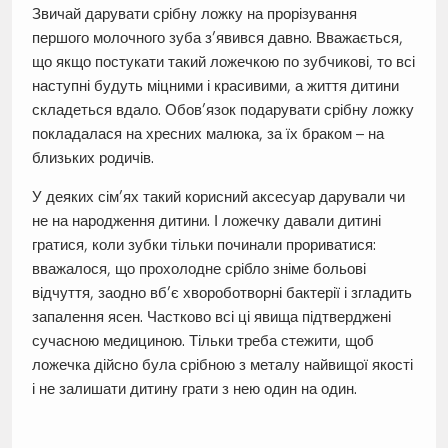
Звичай дарувати срібну ложку на прорізування
першого молочного зуба з’явився давно. Вважається,
що якщо постукати такий ложечкою по зубчикові, то всі
наступні будуть міцними і красивими, а життя дитини
складеться вдало. Обов’язок подарувати срібну ложку
покладалася на хресних малюка, за їх браком – на
близьких родичів.
У деяких сім’ях такий корисний аксесуар дарували чи
не на народження дитини. І ложечку давали дитині
гратися, коли зубки тільки починали прориватися:
вважалося, що прохолодне срібло зніме больові
відчуття, заодно вб’є хвороботворні бактерії і згладить
запалення ясен. Частково всі ці явища підтверджені
сучасною медициною. Тільки треба стежити, щоб
ложечка дійсно була срібною з металу найвищої якості
і не залишати дитину грати з нею один на один.