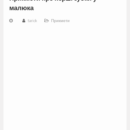
малюка
tarick
Прикмети