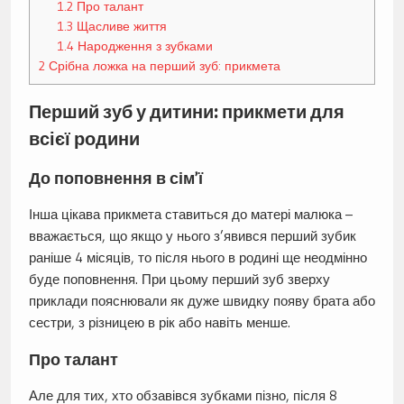
1.2
Про талант
1.3
Щасливе життя
1.4
Народження з зубками
2
Срібна ложка на перший зуб: прикмета
Перший зуб у дитини: прикмети для
всієї родини
До поповнення в сім’ї
Інша цікава прикмета ставиться до матері малюка –
вважається, що якщо у нього з’явився перший зубик
раніше 4 місяців, то після нього в родині ще неодмінно
буде поповнення. При цьому перший зуб зверху
приклади пояснювали як дуже швидку появу брата або
сестри, з різницею в рік або навіть менше.
Про талант
Але для тих, хто обзавівся зубками пізно, після 8