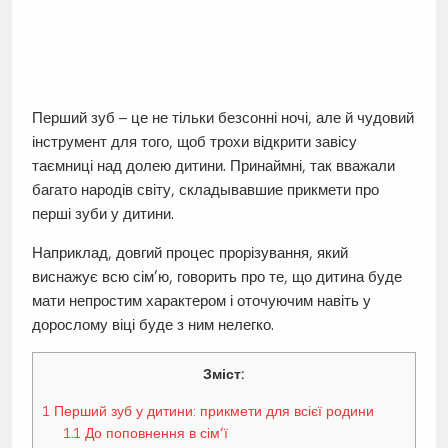
Перший зуб – це не тільки безсонні ночі, але й чудовий
інструмент для того, щоб трохи відкрити завісу
таємниці над долею дитини. Принаймні, так вважали
багато народів світу, складывавшие прикмети про
перші зуби у дитини.
Наприклад, довгий процес прорізування, який
виснажує всю сім’ю, говорить про те, що дитина буде
мати непростим характером і оточуючим навіть у
дорослому віці буде з ним нелегко.
Зміст:
1
Перший зуб у дитини: прикмети для всієї родини
1.1
До поповнення в сім’ї