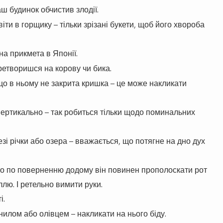
аш будинок обчистив злодії.
ти в горщику – тільки зрізані букети, щоб його хвороба
на прикмета в Японії.
еретворишся на корову чи бика.
що в ньому не закрита кришка – це може накликати
ертикально – так робиться тільки щодо поминальних
зі річки або озера – вважається, що потягне на дно дух
то по поверненню додому він повинен прополоскати рот
лю. І ретельно вимити руки.
і.
илом або олівцем – накликати на нього біду.