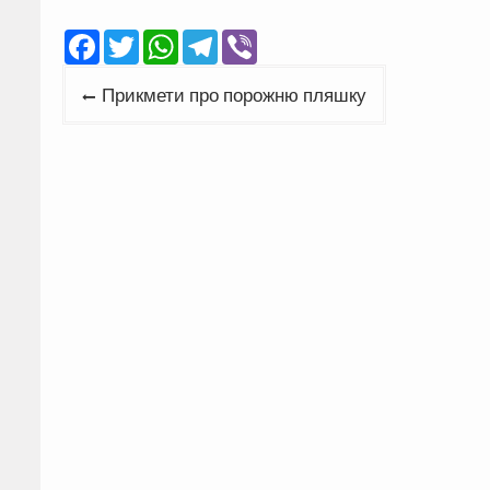
Facebook
Twitter
WhatsApp
Telegram
Viber
Навігація
Прикмети про порожню пляшку
записів