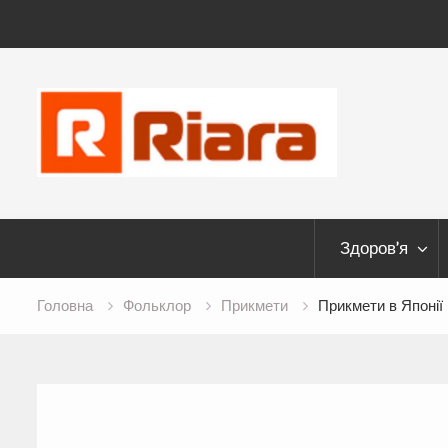
Skip
to
content
Здоров’я
Головна
Фольклор
Прикмети
Прикмети в Японії