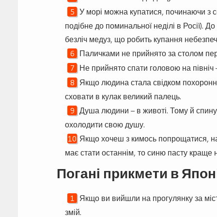
У морі можна купатися, починаючи з с
подібне до поминальної неділі в Росії). Д
безліч медуз, що робить купання небезпе
Паличками не прийнято за столом пер
Не прийнято спати головою на північ –
Якщо людина стала свідком похоронно
сховати в кулак великий палець.
Душа людини – в животі. Тому й спину
охолодити свою душу.
Якщо хочеш з кимось попрощатися, н
має стати останнім, то синю пасту краще 
Погані прикмети в Японі
Якщо ви вийшли на прогулянку за міс
змій.