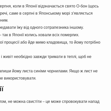
ерпня, коли в Японії відзначається свято О-бон (щось
о речі, саме в серпні в Японському морі з’являється
чним.
едавати їжу від одного сотрапезника іншому.
 так в Японії колись ховали всіх померлих.
ї процесії або йде мимо кладовища, то йому потрібно
 і живіт необхідно завжди тримати в теплі, щоб не
апиши йому листа синіми чорнилами. Якщо ж лист не
не використовувати.
ї
том, не можна свистіти – це може спровокувати напад