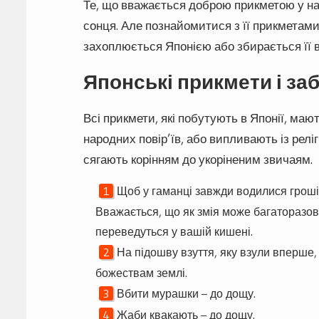
Те, що вважається доброю прикметою у нас
сонця. Але познайомитися з її прикметами 
захоплюється Японією або збирається її в
Японські прикмети і за
Всі прикмети, які побутують в Японії, ма
народних повір’їв, або випливають із реліг
сягають корінням до укоріненим звичаям.
Щоб у гаманці завжди водилися гроші,
Вважається, що як змія може багаторазово 
переведуться у вашій кишені.
На підошву взуття, яку взули вперше
божествам землі.
Вбити мурашки – до дощу.
Жаби квакають – до дощу.