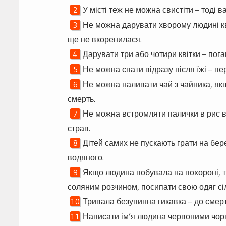
У місті теж не можна свистіти – тоді в
Не можна дарувати хворому людині кві
ще не вкоренилася.
Дарувати три або чотири квітки – пога
Не можна спати відразу після їжі – п
Не можна наливати чай з чайника, як
смерть.
Не можна встромляти палички в рис в
страв.
Дітей самих не пускають грати на бере
водяного.
Якщо людина побувала на похороні, 
соляним розчином, посипати свою одяг сіл
Тривала безупинна гикавка – до смерт
Написати ім’я людина червоними чорн