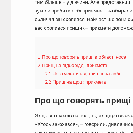
тим більше – у дівчини. Але представниці п
зуміли зробити собі приємне – назбирали п
обличчя він схопився. Найчастіше вони об
вас схопився прищик – прикмети допоможут
1
Про що говорять прищі в області носа
2
Прищ на підборідді: прикмета
2.1
Чого чекати від прищів на лобі
2.2
Прищ на щоці: прикмета
Про що говорять прищі 
Якщо він скочив на носі, то, як щиро вваж
«Хтось закохався», – говорили, дивлячись 
показниках спалахнули до вас почуттів та