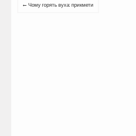
Навігація
Чому горять вуха: прикмети
записів