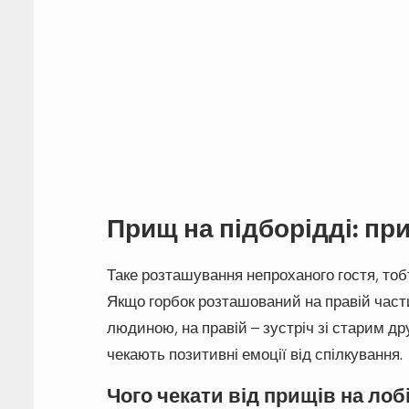
Прищ на підборідді: пр
Таке розташування непроханого гостя, тобт
Якщо горбок розташований на правій части
людиною, на правій – зустріч зі старим др
чекають позитивні емоції від спілкування.
Чого чекати від прищів на лоб