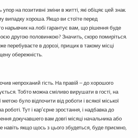
пор на позитивні зміни в житті, які обіцяє цей знак.
му випадку хороша. Якщо ви стоїте перед
о нарывчик на лобі гарантує вам, що рішення буде
воєю другою половинкою? Значить, скоро помиріться.
вже перебуваєте в дорозі, прищик в такому місці
щену обережність.
очив непроханий гість. На правій – до хорошого
сується. Тобто можна сміливо вирушати в гості, на
ї метою було відпочити від роботи і всякої міської
на роботі. Тут і кар’єрне зростання, і надбавка до
нення докучавшего вам довгі місяці начальника або
ле навіть якщо щось з цього збудеться, буде приємно,