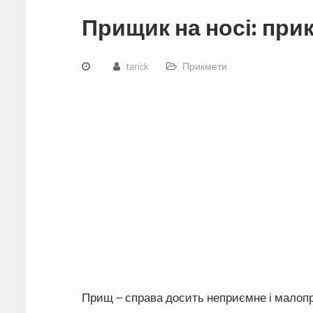
Прищик на носі: при
tarick
Прикмети
Прищ – справа досить неприємне і малопр