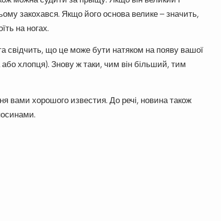
ому закохався. Якщо його основа велике – значить,
ть на ногах.
а свідчить, що це може бути натяком на появу вашої
 або хлопця). Знову ж таки, чим він більший, тим
я вами хорошого известия. До речі, новина також
носинами.