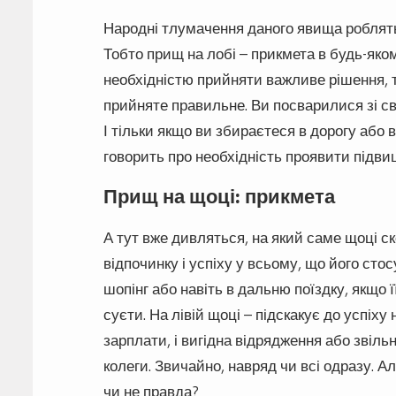
Народні тлумачення даного явища роблять у
Тобто прищ на лобі – прикмета в будь-яко
необхідністю прийняти важливе рішення, т
прийняте правильне. Ви посварилися зі с
І тільки якщо ви збираєтеся в дорогу або 
говорить про необхідність проявити підви
Прищ на щоці: прикмета
А тут вже дивляться, на який саме щоці ск
відпочинку і успіху у всьому, що його сто
шопінг або навіть в дальню поїздку, якщо ї
суєти. На лівій щоці – підскакує до успіху 
зарплати, і вигідна відрядження або звіль
колеги. Звичайно, навряд чи всі одразу. А
чи не правда?