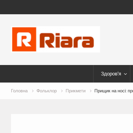
Skip
to
content
Здоров’я
Головна
Фольклор
Прикмети
Прищик на носі: п