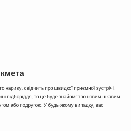
икмета
о нариву, свідчить про швидкої приємної зустрічі.
ні підборіддя, то це буде знайомство новим цікавим
угом або подругою. У будь-якому випадку, вас
і