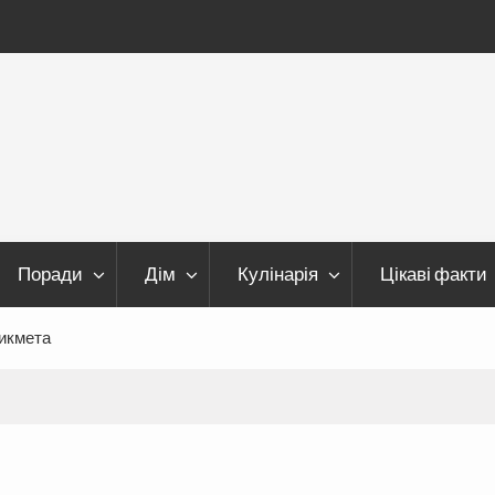
Поради
Дім
Кулінарія
Цікаві факти
рикмета