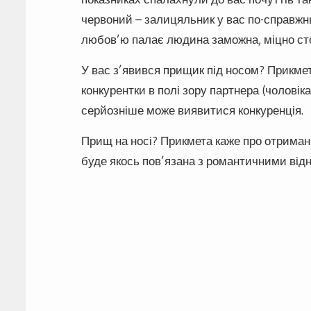
червоний – залицяльник у вас по-справжнь
любов’ю палає людина заможна, міцно стої
У вас з’явився прищик під носом? Прикмет
конкурентки в полі зору партнера (чоловіка
серйозніше може виявитися конкуренція.
Прищ на носі? Прикмета каже про отриманн
буде якось пов’язана з романтичними від