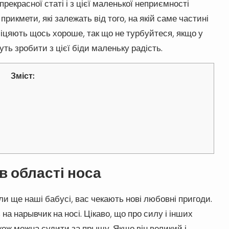
рекрасної статі і з цієї маленької неприємності
рикмети, які залежать від того, на якій саме частині
іцяють щось хороше, так що не турбуйтеся, якщо у
ь зробити з цієї біди маленьку радість.
Зміст:
в області носа
али ще наші бабусі, вас чекають нові любовні пригоди.
на нарывчик на носі. Цікаво, що про силу і інших
кож можна судити за прыщу. Якщо він великий і