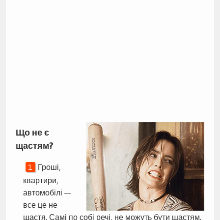
Що не є
щастям?
Гроші,
квартири,
автомобілі —
все це не
щастя. Самі по собі речі, не можуть бути щастям.