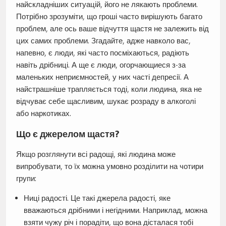
найскладніших ситуацій, його не лякають проблеми.
Потрібно зрозуміти, що гроші часто вирішують багато
проблем, але ось ваше відчуття щастя не залежить від
цих самих проблеми. Згадайте, адже навколо вас,
напевно, є люди, які часто посміхаються, радіють
навіть дрібниці. А ще є люди, огорчающиеся з-за
маленьких неприємностей, у них часті депресії. А
найстрашніше трапляється тоді, коли людина, яка не
відчуває себе щасливим, шукає розраду в алкоголі
або наркотиках.
Що є джерелом щастя?
Якщо розглянути всі радощі, які людина може
випробувати, то їх можна умовно розділити на чотири
групи:
Ниці радості. Це такі джерела радості, яке
вважаються дрібними і негідними. Наприклад, можна
взяти чужу річ і порадіти, що вона дісталася тобі