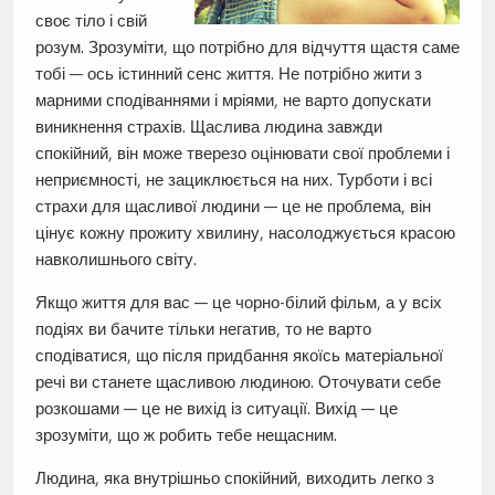
своє тіло і свій
розум. Зрозуміти, що потрібно для відчуття щастя саме
тобі — ось істинний сенс життя. Не потрібно жити з
марними сподіваннями і мріями, не варто допускати
виникнення страхів. Щаслива людина завжди
спокійний, він може тверезо оцінювати свої проблеми і
неприємності, не зациклюється на них. Турботи і всі
страхи для щасливої людини — це не проблема, він
цінує кожну прожиту хвилину, насолоджується красою
навколишнього світу.
Якщо життя для вас — це чорно-білий фільм, а у всіх
подіях ви бачите тільки негатив, то не варто
сподіватися, що після придбання якоїсь матеріальної
речі ви станете щасливою людиною. Оточувати себе
розкошами — це не вихід із ситуації. Вихід — це
зрозуміти, що ж робить тебе нещасним.
Людина, яка внутрішньо спокійний, виходить легко з