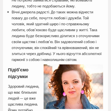
Не потрібно займатися справами, які вбивають
людину, тобто не подобаються йому.
Вічні джерела радості. До таких можна віднести
повагу до себе, почуття любові і дружби. Той
чоловік, який здатний щиро і по-справжньому
любити, обов’язково буде щасливим у житті. Така
людина буде безкорисливо ділитися з оточуючими
своїм щастям і любов’ю. Він задоволений собою і
оточуючими, він спокійний та врівноважений, він не
злиться через дрібниці. У нього відчуття абсолютної
гармонії з собою і навколишнім світом.
Підіб’ємо
підсумки
Здоровий людина,
що має близьких
людей — це вже
щаслива людина.
Йому потрібно