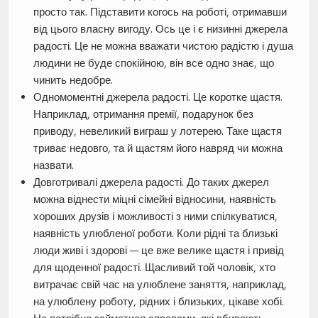
просто так. Підставити когось на роботі, отримавши
від цього власну вигоду. Ось це і є низинні джерела
радості. Це не можна вважати чистою радістю і душа
людини не буде спокійною, він все одно знає, що
чинить недобре.
Одномоментні джерела радості. Це коротке щастя.
Наприклад, отримання премії, подарунок без
приводу, невеликий виграш у лотерею. Таке щастя
триває недовго, та й щастям його навряд чи можна
назвати.
Довготривалі джерела радості. До таких джерел
можна віднести міцні сімейні відносини, наявність
хороших друзів і можливості з ними спілкуватися,
наявність улюбленої роботи. Коли рідні та близькі
люди живі і здорові — це вже велике щастя і привід
для щоденної радості. Щасливий той чоловік, хто
витрачає свій час на улюблене заняття, наприклад,
на улюблену роботу, рідних і близьких, цікаве хобі.