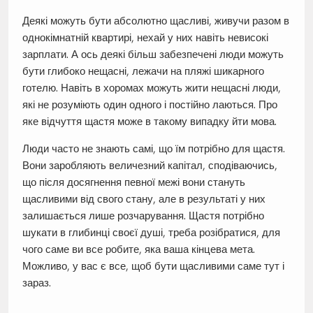
Деякі можуть бути абсолютно щасливі, живучи разом в
однокімнатній квартирі, нехай у них навіть невисокі
зарплати. А ось деякі більш забезпечені люди можуть
бути глибоко нещасні, лежачи на пляжі шикарного
готелю. Навіть в хоромах можуть жити нещасні люди,
які не розуміють один одного і постійно лаються. Про
яке відчуття щастя може в такому випадку йти мова.
Люди часто не знають самі, що їм потрібно для щастя.
Вони заробляють величезний капітал, сподіваючись,
що після досягнення певної межі вони стануть
щасливими від свого стану, але в результаті у них
залишається лише розчарування. Щастя потрібно
шукати в глибинці своєї душі, треба розібратися, для
чого саме ви все робите, яка ваша кінцева мета.
Можливо, у вас є все, щоб бути щасливими саме тут і
зараз.