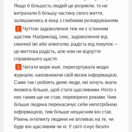
Якщо б більшість людей це розуміли, то не
витрачали б більшу частину свого життя,
залишаючись в кінці з глибоким розчаруванням.
Чуттєві задоволення теж не є істинним
щастям. Наприклад, секс, задоволення від
смачної їжі або алкоголю, радість від покупок —
це миттєва радість, але ніяк не відчуття
справжнього щастя.
Читати море книг, перегортувати модні
журнали, наповнюючи свій мозок інформацією.
Саме так і роблять деякі люди, які хочуть знати
якомога більше, щоб стати щасливими. Ніхто з
них таким ще не став, перевірено роками. Чим
більше людина перенасичує себе непотрібною
інформацією, тим більше нещасним він стає.
Рівень інтелекту людини не впливає на те, чи
буде він щасливим чи ні. У світі існує безліч