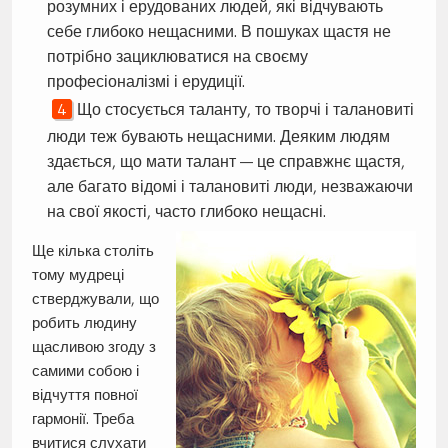
розумних і ерудованих людей, які відчувають
себе глибоко нещасними. В пошуках щастя не
потрібно зациклюватися на своєму
професіоналізмі і ерудиції.
Що стосується таланту, то творчі і талановиті
люди теж бувають нещасними. Деяким людям
здається, що мати талант — це справжнє щастя,
але багато відомі і талановиті люди, незважаючи
на свої якості, часто глибоко нещасні.
Ще кілька століть
тому мудреці
стверджували, що
робить людину
щасливою згоду з
самими собою і
відчуття повної
гармонії. Треба
вчитися слухати