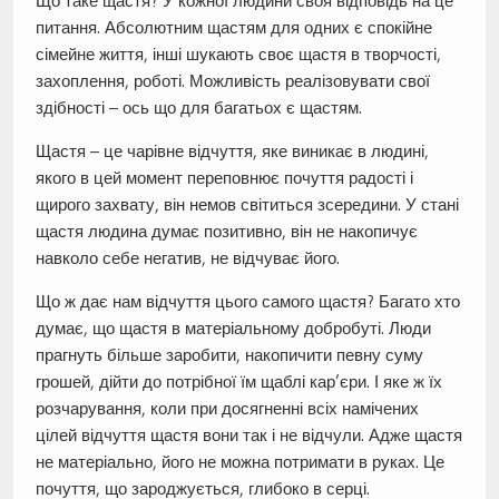
Що таке щастя? У кожної людини своя відповідь на це
питання. Абсолютним щастям для одних є спокійне
сімейне життя, інші шукають своє щастя в творчості,
захоплення, роботі. Можливість реалізовувати свої
здібності – ось що для багатьох є щастям.
Щастя – це чарівне відчуття, яке виникає в людині,
якого в цей момент переповнює почуття радості і
щирого захвату, він немов світиться зсередини. У стані
щастя людина думає позитивно, він не накопичує
навколо себе негатив, не відчуває його.
Що ж дає нам відчуття цього самого щастя? Багато хто
думає, що щастя в матеріальному добробуті. Люди
прагнуть більше заробити, накопичити певну суму
грошей, дійти до потрібної їм щаблі кар’єри. І яке ж їх
розчарування, коли при досягненні всіх намічених
цілей відчуття щастя вони так і не відчули. Адже щастя
не матеріально, його не можна потримати в руках. Це
почуття, що зароджується, глибоко в серці.