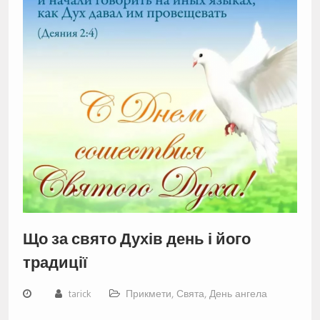
Що за свято Духів день і його
традиції
tarick
Прикмети
,
Свята, День ангела