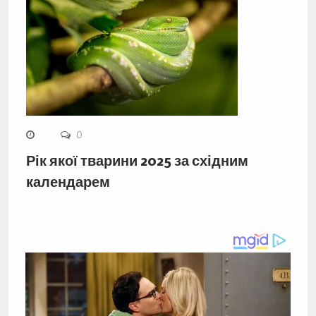
0
Рік якої тварини 2025 за східним
календарем