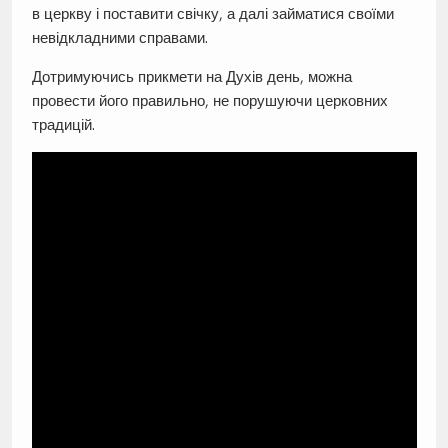
в церкву і поставити свічку, а далі займатися своїми
невідкладними справами.
Дотримуючись прикмети на Духів день, можна
провести його правильно, не порушуючи церковних
традицій.