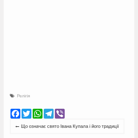
Релігія
Facebook
Twitter
WhatsApp
Telegram
Viber
Навігація
Що означає свято Івана Купала і його традиції
записів