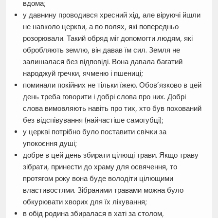
вдома;
у давнину проводився хресний хід, але віруючі йшли
не навколо церкви, а по полях, які попередньо
розорювали. Такий обряд міг допомогти людям, які
обробляють землю, він давав їм сил. Земля не
залишалася без відповіді. Вона давала багатий
народжуй гречки, ячменю і пшениці;
поминали покійних не тільки їжею. Обов’язково в цей
день треба говорити і добрі слова про них. Добрі
слова вимовляють навіть про тих, хто був похований
без відспівування (найчастіше самогубці);
у церкві потрібно було поставити свічки за
упокоєння душі;
добре в цей день збирати цілющі трави. Якщо траву
зібрати, принести до храму для освячення, то
протягом року вона буде володіти цілющими
властивостями. Зібраними травами можна було
обкурювати хворих для їх лікування;
в обід родина збиралася в хаті за столом,