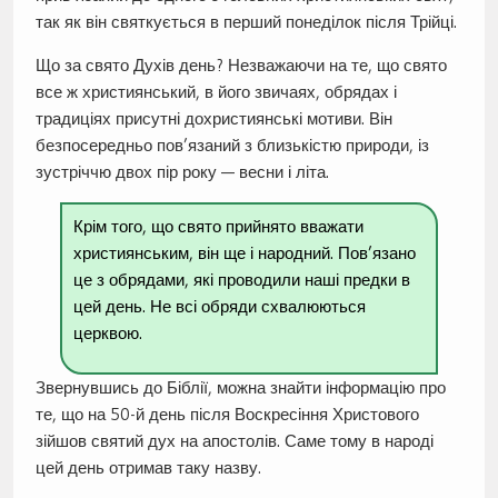
так як він святкується в перший понеділок після Трійці.
Що за свято Духів день? Незважаючи на те, що свято
все ж християнський, в його звичаях, обрядах і
традиціях присутні дохристиянські мотиви. Він
безпосередньо пов’язаний з близькістю природи, із
зустріччю двох пір року — весни і літа.
Крім того, що свято прийнято вважати
християнським, він ще і народний. Пов’язано
це з обрядами, які проводили наші предки в
цей день. Не всі обряди схвалюються
церквою.
Звернувшись до Біблії, можна знайти інформацію про
те, що на 50-й день після Воскресіння Христового
зійшов святий дух на апостолів. Саме тому в народі
цей день отримав таку назву.