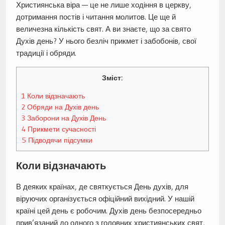
Християнська віра — це не лише ходіння в церкву,
дотримання постів і читання молитов. Це ще й
величезна кількість свят. А ви знаєте, що за свято
Духів день? У нього безліч прикмет і забобонів, свої
традиції і обряди.
Зміст:
1
Коли відзначають
2
Обряди на Духів день
3
Заборони на Духів День
4
Прикмети сучасності
5
Підводячи підсумки
Коли відзначають
В деяких країнах, де святкується День духів, для
віруючих організується офіційний вихідний. У нашій
країні цей день є робочим. Духів день безпосередньо
прив’язаний до одного з головних християнських свят,