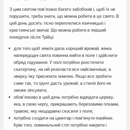
З цим святом пов’язано багато забобонів і, щоб їх не
порушити, треба знати, що можна робити в це свято. В
цей день досить тісно переплелися язичницькі і
християнські звичаї. Що можна робити в перший
понеділок після Трійці:
для того щоб земля дала хороший врожай, жінка
напередодні свята повинна вийти в поле і здійснити
обряд годування. У полі потрібно розстелити
скатертину, на ній розкласти все найсмачніше, а
зверху їжу присипати землею. Якщо все зробити
саме так, то грунт дасть урожай, а стихія його не
зможе зіпсувати;
обов’язково в цей день потрібно відвідати церкву,
яка, в свою чергу, прикрашають березовими гілками,
травою, яку нещодавно скосили з поля;
потрібно сходити на цвинтар і пом’янути покійних.
Крім того, поминальний стіл потрібно накрити і