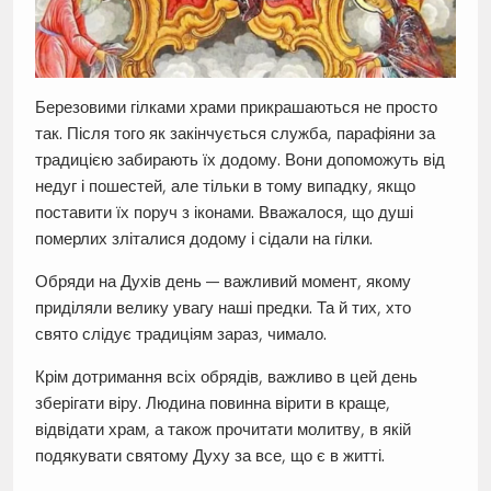
Березовими гілками храми прикрашаються не просто
так. Після того як закінчується служба, парафіяни за
традицією забирають їх додому. Вони допоможуть від
недуг і пошестей, але тільки в тому випадку, якщо
поставити їх поруч з іконами. Вважалося, що душі
померлих зліталися додому і сідали на гілки.
Обряди на Духів день — важливий момент, якому
приділяли велику увагу наші предки. Та й тих, хто
свято слідує традиціям зараз, чимало.
Крім дотримання всіх обрядів, важливо в цей день
зберігати віру. Людина повинна вірити в краще,
відвідати храм, а також прочитати молитву, в якій
подякувати святому Духу за все, що є в житті.