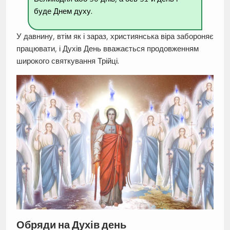
буде Днем духу.
У давнину, втім як і зараз, християнська віра забороняє
працювати, і Духів День вважається продовженням
широкого святкування Трійці.
Обряди на Духів день