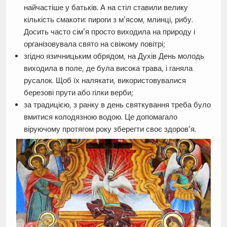
найчастіше у батьків. А на стіл ставили велику
кількість смакоти: пироги з м’ясом, млинці, рибу.
Досить часто сім’я просто виходила на природу і
організовувала свято на свіжому повітрі;
згідно язичницьким обрядом, на Духів День молодь
виходила в поле, де була висока трава, і ганяла
русалок. Щоб їх налякати, використовувалися
березові прути або гілки верби;
за традицією, з ранку в день святкування треба було
вмитися колодязною водою. Це допомагало
віруючому протягом року зберегти своє здоров’я.