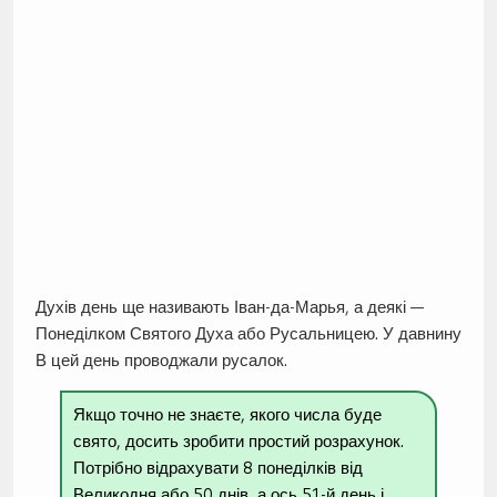
Духів день ще називають Іван-да-Марья, а деякі —
Понеділком Святого Духа або Русальницею. У давнину
В цей день проводжали русалок.
Якщо точно не знаєте, якого числа буде
свято, досить зробити простий розрахунок.
Потрібно відрахувати 8 понеділків від
Великодня або 50 днів, а ось 51-й день і