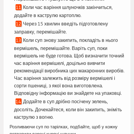
Коли час варіння шлуночків закінчиться,
додайте в каструлю картоплю.
Через 15 хвилин введіть підготовлену
заправку, перемішайте.
Коли суп знову закипить, покладіть в нього
вермішель, перемішайте. Варіть суп, поки
вермішель не буде готова. Щоб визначити точний
час варіння вермішелі, доцільно вивчити
рекомендації виробника цих макаронних виробів.
Час варіння залежить від розміру вермішелі і
сорти пшениці, з якої вона виготовлена.
Відповідну інформацію ви знайдете на упаковці.
Додайте в суп дрібно посічену зелень,
досоліть. Дочекайтеся, коли він закипить, зніміть
каструлю з вогню.
Розливаючи суп по тарілках, подбайте, щоб у кожну
потрапили варені курячі шлунки.