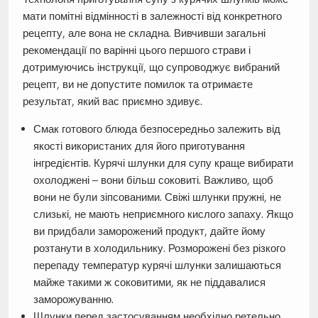
мати помітні відмінності в залежності від конкретного
рецепту, але вона не складна. Вивчивши загальні
рекомендації по варінні цього першого страви і
дотримуючись інструкції, що супроводжує вибраний
рецепт, ви не допустите помилок та отримаєте
результат, який вас приємно здивує.
Смак готового блюда безпосередньо залежить від
якості використаних для його приготування
інгредієнтів. Курячі шлунки для супу краще вибирати
охолоджені – вони більш соковиті. Важливо, щоб
вони не були зіпсованими. Свіжі шлунки пружні, не
слизькі, не мають неприємного кислого запаху. Якщо
ви придбали заморожений продукт, дайте йому
розтанути в холодильнику. Розморожені без різкого
перепаду температур курячі шлунки залишаються
майже такими ж соковитими, як не піддавалися
заморожуванню.
Шлунки перед застосуванням необхідно ретельно