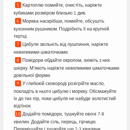
Картоплю помийте, очистіть, наріжте
кубиками розміром близько 1 див.
Морква наскрібши, помийте, обсушіть
кухонним рушником. Подрібніть її на крупній
тертці.
Цибуля звільніть від лушпиння, наріжте
невеликими шматочками.
Помідори обдайте окропом, зніміть з них
шкірку. М’якоть наріжте невеликими шматочками
довільної форми.
У глибокій сковороді розігрійте масло,
покладіть в нього цибулю і моркву. Обсмажуйте
їх до тих пір, поки цибуля не набуде золотистий
відтінок.
Додайте помідори, тушкуйте овочі 7-8
хвилин. Додайте сіль, перець, гірчицю.
Перемішайте і тушкуйте ще 2-3 хвилини.