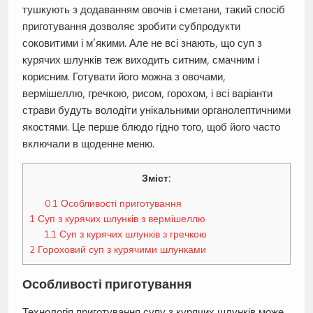
тушкують з додаванням овочів і сметани, такий спосіб
приготування дозволяє зробити субпродукти
соковитими і м’якими. Але не всі знають, що суп з
курячих шлунків теж виходить ситним, смачним і
корисним. Готувати його можна з овочами,
вермішеллю, гречкою, рисом, горохом, і всі варіанти
страви будуть володіти унікальними органолептичними
якостями. Це перше блюдо гідно того, щоб його часто
включали в щоденне меню.
Зміст:
0.1
Особливості приготування
1
Суп з курячих шлунків з вермішеллю
1.1
Суп з курячих шлунків з гречкою
2
Гороховий суп з курячими шлунками
Особливості приготування
Технологія приготування супу з курячих шлунків може