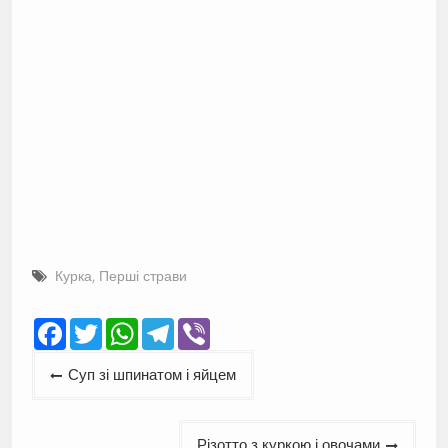
Курка
,
Перші страви
Facebook
Twitter
WhatsApp
Telegram
Viber
Навігація
Суп зі шпинатом і яйцем
записів
Різотто з куркою і овочами