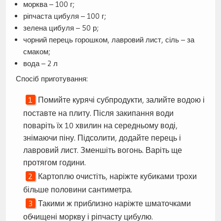
морква – 100 г;
ріпчаста цибуля – 100 г;
зелена цибуля – 50 р;
чорний перець горошком, лавровий лист, сіль – за
смаком;
вода – 2 л
Спосіб приготування:
Помийте курячі субпродукти, залийте водою і
поставте на плиту. Після закипання води
поваріть їх 10 хвилин на середньому воді,
знімаючи піну. Підсолити, додайте перець і
лавровий лист. Зменшіть вогонь. Варіть ще
протягом години.
Картоплю очистіть, наріжте кубиками трохи
більше половини сантиметра.
Такими ж приблизно наріжте шматочками
обчищені моркву і ріпчасту цибулю.