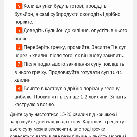
Коли шлунки будуть готові, процідіть
бульйон, а самі субпродукти охолодіть і дрібно
поріжте.
Доведіть бульйон до кипіння, опустіть в нього
овочі.
Переберіть гречку, промийте. Засипте її в суп
через 5 хвилин після того, як він знову закипить.
Після подальшого закипання супу покладіть
в нього гречку. Продовжуйте готувати суп 10-15
хвилин.
Всипте в каструлю дрібно порізану зелену
цибулю. Прокип’ятіть суп ще 1-2 хвилини. Зніміть
каструлю з вогню.
Дайте супу настоятися 15-20 хвилин під кришкою і
запрошуйте домочадців до столу. Картопля з рецепту
цього супу можна виключити, але тоді гречки
доведеться взяти в два рази більше, кількість моркви і