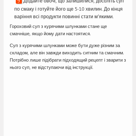
Додайте овочі, що залишилися, досоліть суп
по смаку і готуйте його ще 5-10 хвилин. До кінця
варіння всі продукти повинні стати м’якими.
Гороховий суп з курячими шлунками стане ще
смачніше, якщо йому дати настоятися.
Суп з курячими шлунками може бути дуже різним за
складом, але він завжди виходить ситним та смачним.
Потрібно лише підібрати підходящий рецепт і зварити з
нього суп, не відступаючи від інструкції.