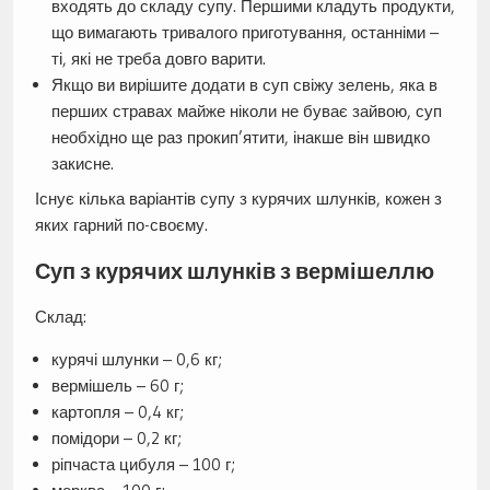
входять до складу супу. Першими кладуть продукти,
що вимагають тривалого приготування, останніми –
ті, які не треба довго варити.
Якщо ви вирішите додати в суп свіжу зелень, яка в
перших стравах майже ніколи не буває зайвою, суп
необхідно ще раз прокип’ятити, інакше він швидко
закисне.
Існує кілька варіантів супу з курячих шлунків, кожен з
яких гарний по-своєму.
Суп з курячих шлунків з вермішеллю
Склад:
курячі шлунки – 0,6 кг;
вермішель – 60 г;
картопля – 0,4 кг;
помідори – 0,2 кг;
ріпчаста цибуля – 100 г;