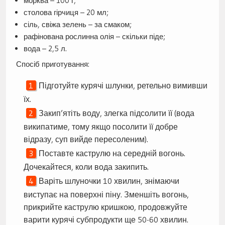
морква – 100 г;
столова гірчиця – 20 мл;
сіль, свіжа зелень – за смаком;
рафінована рослинна олія – скільки піде;
вода – 2,5 л.
Спосіб приготування:
Підготуйте курячі шлунки, ретельно вимивши
їх.
Закип’ятіть воду, злегка підсолити її (вода
википатиме, тому якщо посолити її добре
відразу, суп вийде пересоленим).
Поставте каструлю на середній вогонь.
Дочекайтеся, коли вода закипить.
Варіть шлуночки 10 хвилин, знімаючи
виступає на поверхні піну. Зменшіть вогонь,
прикрийте каструлю кришкою, продовжуйте
варити курячі субпродукти ще 50-60 хвилин.