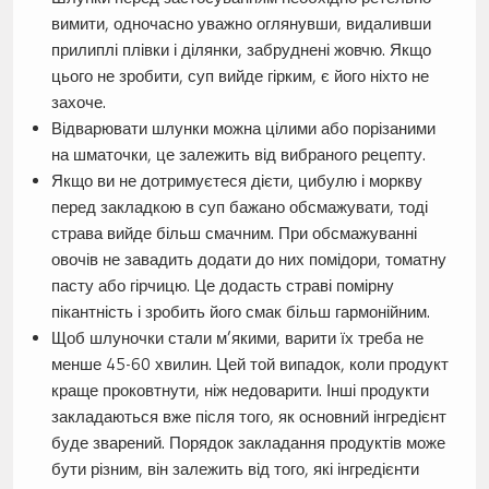
вимити, одночасно уважно оглянувши, видаливши
прилиплі плівки і ділянки, забруднені жовчю. Якщо
цього не зробити, суп вийде гірким, є його ніхто не
захоче.
Відварювати шлунки можна цілими або порізаними
на шматочки, це залежить від вибраного рецепту.
Якщо ви не дотримуєтеся дієти, цибулю і моркву
перед закладкою в суп бажано обсмажувати, тоді
страва вийде більш смачним. При обсмажуванні
овочів не завадить додати до них помідори, томатну
пасту або гірчицю. Це додасть страві помірну
пікантність і зробить його смак більш гармонійним.
Щоб шлуночки стали м’якими, варити їх треба не
менше 45-60 хвилин. Цей той випадок, коли продукт
краще проковтнути, ніж недоварити. Інші продукти
закладаються вже після того, як основний інгредієнт
буде зварений. Порядок закладання продуктів може
бути різним, він залежить від того, які інгредієнти