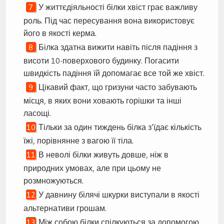
У життєдіяльності білки хвіст грає важливу
роль. Під час пересування вона використовує
його в якості керма.
Білка здатна вижити навіть після падіння з
висоти 10-поверхового будинку. Погасити
швидкість падіння їй допомагає все той же хвіст.
Цікавий факт, що гризуни часто забувають
місця, в яких вони ховають горішки та інші
ласощі.
Тільки за один тиждень білка з’їдає кількість
їжі, порівнянне з вагою її тіла.
В неволі білки живуть довше, ніж в
природних умовах, але при цьому не
розмножуються.
У давнину білячі шкурки виступали в якості
альтернативи грошам.
Між собою білки спілкуються за допомогою