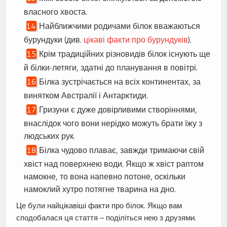
власного хвоста.
Найближчими родичами білок вважаються
бурундуки (див.
цікаві факти про бурундуків
).
Крім традиційних різновидів білок існують ще
й білки-летяги, здатні до планування в повітрі.
Білка зустрічається на всіх континентах, за
винятком Австралії і Антарктиди.
Гризуни є дуже довірливими створіннями,
внаслідок чого вони нерідко можуть брати їжу з
людських рук.
Білка чудово плаває, завжди тримаючи свій
хвіст над поверхнею води. Якщо ж хвіст раптом
намокне, то вона напевно потоне, оскільки
намоклий хутро потягне тварина на дно.
Це були найцікавіші факти про білок. Якщо вам
сподобалася ця стаття – поділіться нею з друзями.