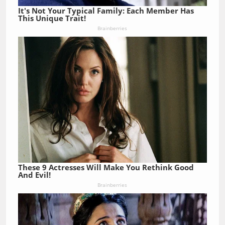
It's Not Your Typical Family: Each Member Has
This Unique Trait!
Brainberries
These 9 Actresses Will Make You Rethink Good
And Evil!
Brainberries