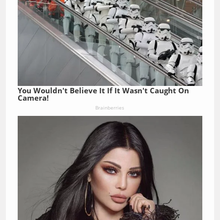
You Wouldn't Believe It If It Wasn't Caught On
Camera!
Brainberries