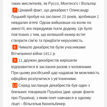
таких мислителів, як Руссо, Монтеск’є і Вольтер.
Цікавий факт, що декабрист Олександр
Луцький пробув на засланні 20 років, зробивши 2
невдалих втечі. Однак вийшовши на волю по
амністії, він передумав їхати додому. Це було
пов’язано з тим, що колишній юнкер встиг
створити сім’ю та придбати нерухомість.
Чимало декабристів були учасниками
Вітчизняної війни 1812 р.
11 дружин декабристів вирішили
відправитися в заслання разом з чоловіками.
При цьому російський цар надавав їм можливість
офіційно розлучитися з ув’язненими.
Серед засланців декабристів був один з
близьких товаришів Пушкіна (див. цікаві факти
про Пушкіна), з яким поет навчався в одному
ліцеї – Вільгельм Кюхельбекер.