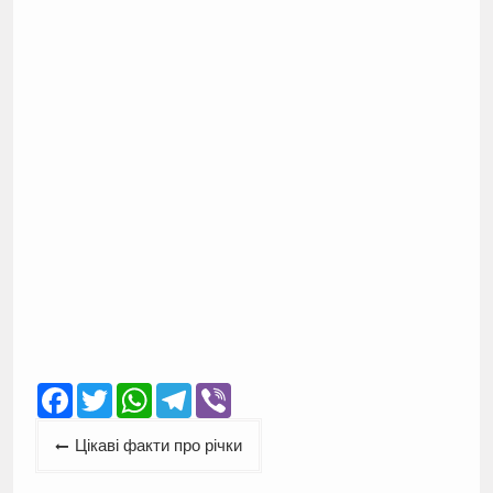
Facebook
Twitter
WhatsApp
Telegram
Viber
Навігація
Цікаві факти про річки
записів