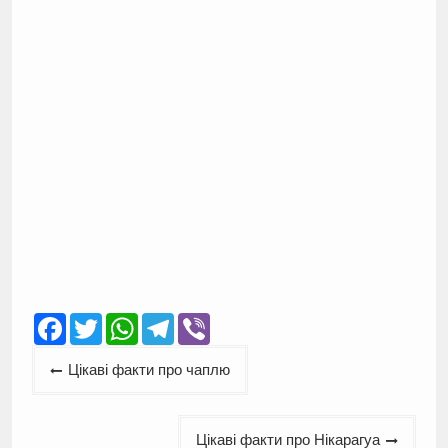
Facebook
Twitter
WhatsApp
Telegram
Viber
Навігація
Цікаві факти про чаплю
записів
Цікаві факти про Нікарагуа