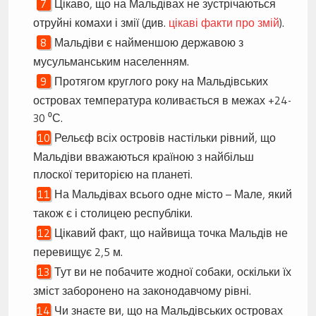
Цікаво, що на Мальдівах не зустрічаються
отруйні комахи і змії (див.
цікаві факти про змій
).
Мальдіви є найменшою державою з
мусульманським населенням.
Протягом круглого року на Мальдівських
островах температура коливається в межах +24-
30 ⁰С.
Рельєф всіх островів настільки рівний, що
Мальдіви вважаються країною з найбільш
плоскої територією на планеті.
На Мальдівах всього одне місто – Мале, який
також є і столицею республіки.
Цікавий факт, що найвища точка Мальдів не
перевищує 2,5 м.
Тут ви не побачите жодної собаки, оскільки їх
зміст заборонено на законодавчому рівні.
Чи знаєте ви, що на Мальдівських островах