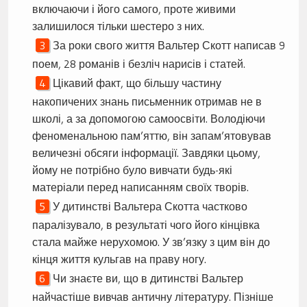
включаючи і його самого, проте живими
залишилося тільки шестеро з них.
За роки свого життя Вальтер Скотт написав 9
поем, 28 романів і безліч нарисів і статей.
Цікавий факт, що більшу частину
накопичених знань письменник отримав не в
школі, а за допомогою самоосвіти. Володіючи
феноменальною пам’яттю, він запам’ятовував
величезні обсяги інформації. Завдяки цьому,
йому не потрібно було вивчати будь-які
матеріали перед написанням своїх творів.
У дитинстві Вальтера Скотта частково
паралізувало, в результаті чого його кінцівка
стала майже нерухомою. У зв’язку з цим він до
кінця життя кульгав на праву ногу.
Чи знаєте ви, що в дитинстві Вальтер
найчастіше вивчав античну літературу. Пізніше