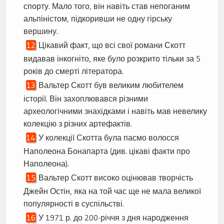
спорту. Мало того, він навіть став непоганим
альпіністом, підкоривши не одну гірську
вершину.
Цікавий факт, що всі свої романи Скотт
видавав інкогніто, яке було розкрито тільки за 5
років до смерті літератора.
Вальтер Скотт був великим любителем
історії. Він захоплювався різними
археологічними знахідками і навіть мав невелику
колекцію з різних артефактів.
У колекції Скотта була пасмо волосся
Наполеона Бонапарта (див. цікаві факти про
Наполеона).
Вальтер Скотт високо оцінював творчість
Джейн Остін, яка на той час ще не мала великої
популярності в суспільстві.
У 1971 р. до 200-річчя з дня народження