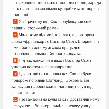
він захопився творчістю німецьких поетів, заради
чого навіть вивчив німецьку, щоб читати твори в
оригіналі.
У 42-річному віці Скотт опублікував свій
перший історичний роман.
Мало кому відомий той факт, що автором
слова «фрілансер» є Вальтер Скотт. Вперше він
вжив його в одному зі своїх праць для
позначення вільнонайманого солдата.
Під час навчання в школі Вальтер Скотт
утворив поетичне співтовариство.
Цікаво, що натхненням для Скотта були
подорожі по рідній Шотландії. Зокрема, він
записував народні казки і легенди, почуті від
співвітчизників.
Незважаючи на кульгавість, доставляв йому
незручності, Вальтер приділяв велику увагу