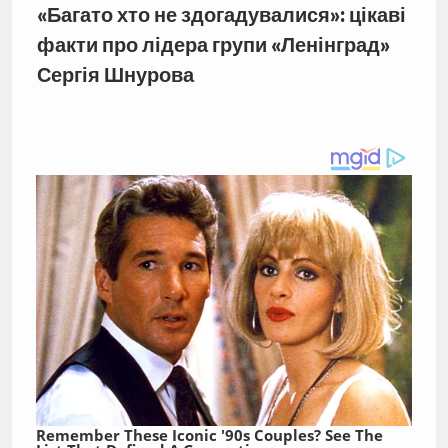
«Багато хто не здогадувалися»: цікаві
факти про лідера групи «Ленінград»
Сергія Шнурова
Remember These Iconic '90s Couples? See The