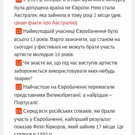
була допущена країна не Європи. Нею стала
Австралія, яка зайняла в тому році 2 місце (див.
цікаві факти про Австралію
).
Наймолодшій учасниці Євробачення було
всього 13 років. Варто зазначити, що станом на
сьогодні у фестивалі не можуть брати участь
артисти молодше 16 років.
Чи знаєте ви, що під час виступів артистів
забороняється використовувати яких-небудь
тварин?
Найчастіше на Євробаченні перемагали
представники Великобританії, а найрідше –
Португалії.
Серед всіх російських співаків, які брали
участь у Євробаченні, найгірший результат
показав Філіп Кіркоров, який зайняв 17 місце. Це
сталося в 1995 р.