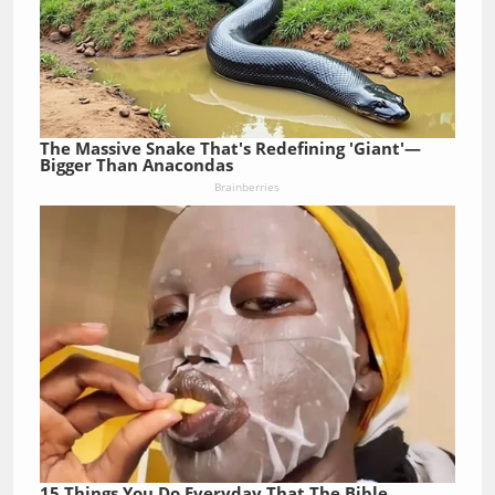
The Massive Snake That's Redefining 'Giant'—
Bigger Than Anacondas
Brainberries
15 Things You Do Everyday That The Bible