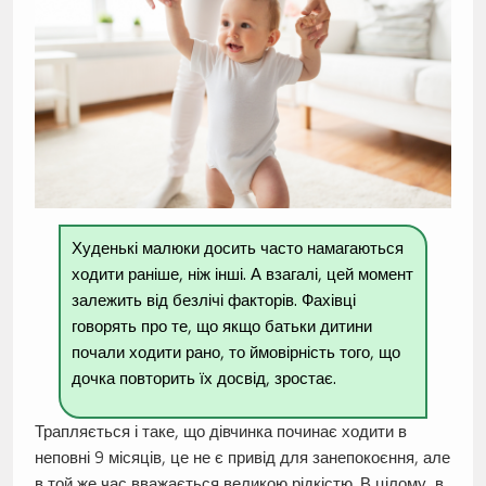
Худенькі малюки досить часто намагаються
ходити раніше, ніж інші. А взагалі, цей момент
залежить від безлічі факторів. Фахівці
говорять про те, що якщо батьки дитини
почали ходити рано, то ймовірність того, що
дочка повторить їх досвід, зростає.
Трапляється і таке, що дівчинка починає ходити в
неповні 9 місяців, це не є привід для занепокоєння, але
в той же час вважається великою рідкістю. В цілому, в