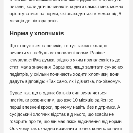
питанні, коли діти починають ходити самостійно, можна
орієнтуватися на норми, які знаходяться в межах від 9
місяців до півтора років.
Норма у хлопчиків
Що стосується хлопчиків, то тут також складно
виявити які-небудь встановлені норми. Раніше
існувала стійка думка, згідно з яким приналежність до
статі мала значення. Зараз же, якщо запитати сучасних
педіатрів, у скільки починають ходити хлопчики, вони
дадуть відповідь: «Так само, як і дівчатка, по-різному».
Буває так, що в одних батьків син виявляється
настільки розвиненим, що вже 10 місяців здійснює
перші впевнені кроки, причому навіть без підтримки. А
сусідський хлопчик відстає від нього, що зовсім не
говорить про те, що він має якісь відхилення від норми.
Ось чому так складно визначити точно, коли хлопчики