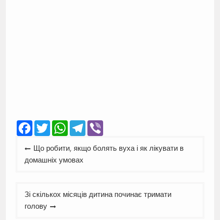
Facebook
Twitter
WhatsApp
Telegram
Viber
Навігація
Що робити, якщо болять вуха і як лікувати в
записів
домашніх умовах
Зі скількох місяців дитина починає тримати
голову