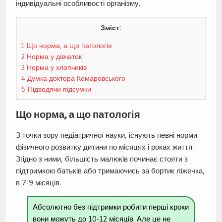
індивідуальні особливості організму.
Зміст:
1
Що норма, а що патологія
2
Норма у дівчаток
3
Норма у хлопчиків
4
Думка доктора Комаровського
5
Підводячи підсумки
Що норма, а що патологія
З точки зору педіатричної науки, існують певні норми
фізичного розвитку дитини по місяцях і роках життя.
Згідно з ними, більшість малюків починає стояти з
підтримкою батьків або тримаючись за бортик ліжечка,
в 7-9 місяців.
Абсолютно без підтримки робити перші кроки
вони можуть до 10-12 місяців. Але це не