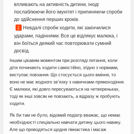
впливають на активність дитини, іноді
послаблюючи його імунітет і припиняючи спроби
до здійснення перших кроків.
Невдалі спроби ходити, які закінчилися
ударами, падіннями. Все це відлякує малюка, і
він боїться деякий час повторювати сумний
досвід.
Іншим цікавим моментом при розгляді питання, коли
діти починають ходити самостійно, згідно з нормами,
виступає повзання. Що стосується цього вміння, то
воно не має жодного зв’язку з навичками прямоходіння.
Є малюки, які довго пересуваються на четвереньках,
тоді як інші зовсім не повзають, а відразу ж пробують
ходити.
Як би там не було, відомий педіатр вважає, що немає
необхідності спеціально навчати дитину цього навику.
Але що проводяться щодня гімнастика і масаж