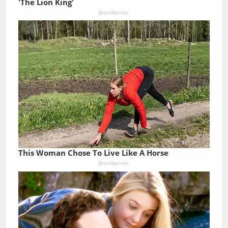
'The Lion King'
Brainberries
This Woman Chose To Live Like A Horse
Brainberries