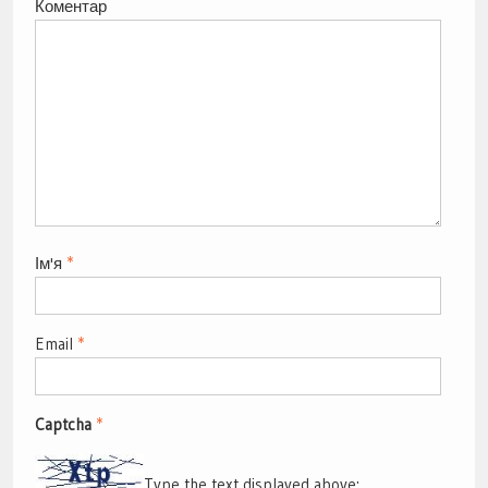
Коментар
Ім'я
*
Email
*
Captcha
*
Type the text displayed above: