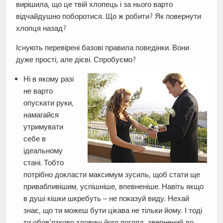
вирішила, що це твій хлопець і за нього варто
відчайдушно поборотися. Що ж робити? Як повернути
хлопця назад?
Існують перевірені базові правила поведінки. Вони
дуже прості, але дієві. Спробуємо?
Ні в якому разі
не варто
опускати руки,
намагайся
утримувати
себе в
ідеальному
стані. Тобто
потрібно докласти максимум зусиль, щоб стати ще
привабливішим, успішніше, впевненіше. Навіть якщо
в душі кішки шкребуть – не показуй виду. Нехай
знає, що ти можеш бути цікава не тільки йому. І тоді
ти обов’язково зловиш його погляд, звернений до