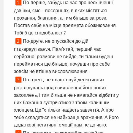
По-перше, забудь на час про нескінченні
дзвінки, смс – посланнях, в яких містяться
прохання, благання, а тим більше загрози.
Постав себе на місце предмета обожнювання.
Тобі б це сподобалося?
По-друге, не опускайся до дій
пsдкараул.ванyя. Пам’ятай, перший час
серйозної розмови не вийде, ти тільки будеш
перейматися ще більше, почувши про себе
зовсім не втішна висловлювання.
По–третє, не влаштовуй детективних
розслідувань щодо виявлення його нових
захоплень, і тим більше не намагайся відбити у
них бажання зустрічатися з твоїм колишнім
хлопцем. Це їх тільки надасть завзяття. А про
тебе складеться не найкраще враження. А його
додаткові негативні емоції нам не до чого.