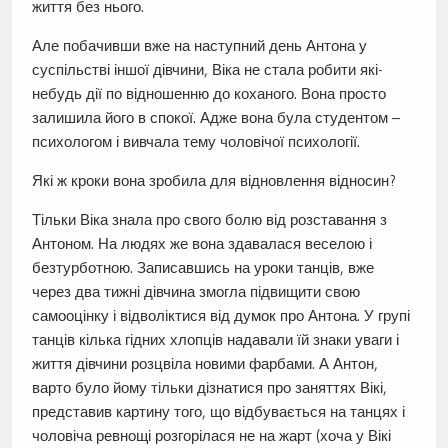
життя без нього.
Але побачивши вже на наступний день Антона у
суспільстві іншої дівчини, Віка не стала робити які-
небудь дії по відношенню до коханого. Вона просто
залишила його в спокої. Адже вона була студентом –
психологом і вивчала тему чоловічої психології.
Які ж кроки вона зробила для відновлення відносин?
Тільки Віка знала про свого болю від розставання з
Антоном. На людях же вона здавалася веселою і
безтурботною. Записавшись на уроки танців, вже
через два тижні дівчина змогла підвищити свою
самооцінку і відволіктися від думок про Антона. У групі
танців кілька гідних хлопців надавали їй знаки уваги і
життя дівчини розцвіла новими фарбами. А Антон,
варто було йому тільки дізнатися про заняттях Вікі,
представив картину того, що відбувається на танцях і
чоловіча ревнощі розгорілася не на жарт (хоча у Вікі