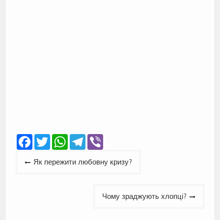
Facebook
Twitter
WhatsApp
Telegram
Viber
Навігація
Як пережити любовну кризу?
записів
Чому зраджують хлопці?