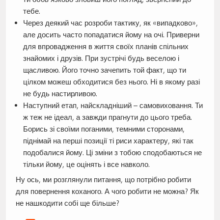
тебе.
Через деякий час розроби тактику, як «випадково»,
але досить часто попадатися йому на очі. Приверни
для впровадження в життя своїх планів спільних
знайомих і друзів. При зустрічі будь веселою і
щасливою. Його точно зачепить той факт, що ти
цілком можеш обходитися без нього. Ні в якому разі
не будь настирливою.
Наступний етап, найскладніший – самовиховання. Ти
ж теж не ідеал, а завжди прагнути до цього треба.
Борись зі своїми поганими, темними сторонами,
піднімай на перші позиції ті риси характеру, які так
подобалися йому. Ці зміни з тобою сподобаються не
тільки йому, це оцінять і все навколо.
Ну ось, ми розглянули питання, що потрібно робити
для повернення коханого. А чого робити не можна? Як
не нашкодити собі ще більше?