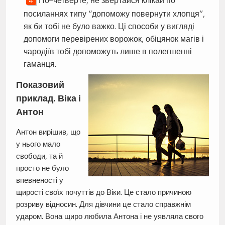
По–четверте, не звертайся клікай по
посиланнях типу “допоможу повернути хлопця”,
як би тобі не було важко. Ці способи у вигляді
допомоги перевірених ворожок, обіцянок магів і
чародіїв тобі допоможуть лише в полегшенні
гаманця.
Показовий
приклад. Віка і
Антон
Антон вирішив, що
у нього мало
свободи, та й
просто не було
впевненості у
щирості своїх почуттів до Віки. Це стало причиною
розриву відносин. Для дівчини це стало справжнім
ударом. Вона щиро любила Антона і не уявляла свого