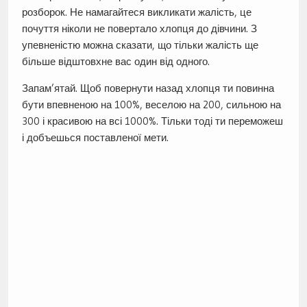
розборок. Не намагайтеся викликати жалість, це
почуття ніколи не повертало хлопця до дівчини. З
упевненістю можна сказати, що тільки жалість ще
більше відштовхне вас один від одного.
Запам’ятай. Щоб повернути назад хлопця ти повинна
бути впевненою на 100%, веселою на 200, сильною на
300 і красивою на всі 1000%. Тільки тоді ти переможеш
і добъешься поставленої мети.