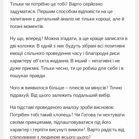
Тільки чи потрібно це тобі? Варто серйозно
задуматися. Першим способом відповісти на це
запитання є детальний аналіз не тільки хороші, але й
погані моментів.
Ну що, вперед? Можна згадати, а ще краще записати в
дві колонки. В одній з них будуть зібрані всі позитивні
емоції спільного проведення часу і благородні риси
характеру об’єкта жадання. В інший – негативні і не
дуже приємні. Тільки чесно, ти це робиш для себе і в
пошуках правди.
Чого ж виявилося більше – плюсів чи мінусів? Точно
підрахуй. Від цього залежить подальший вибір.
На підставі проведеного аналізу зроби висновок:
Потрібен тобі такий хлопець? Чи Готова ти нехтувати
своїми принципами, підлаштовуватися під його
характер і терпіти висунуті вимоги?. Варто радість від
спілкування з людиною всього цього?