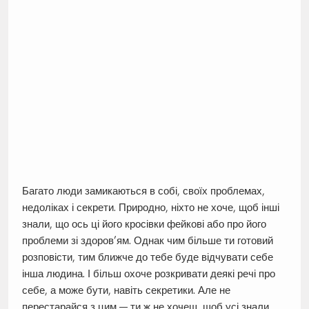
Багато люди замикаються в собі, своїх проблемах,
недоліках і секрети. Природно, ніхто не хоче, щоб інші
знали, що ось ці його кросівки фейкові або про його
проблеми зі здоров’ям. Однак чим більше ти готовий
розповісти, тим ближче до тебе буде відчувати себе
інша людина. І більш охоче розкривати деякі речі про
себе, а може бути, навіть секретики. Але не
перестарайся з цим — ти ж не хочеш, щоб усі знали