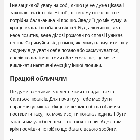
і не зациклюй увагу на собі, якщо це не дуже цікава і
захоплююча історія. Ні тобі, ні твоєму оточенню не
потрібна балаканина ні про що. Зведи її до мінімуму, а
краще взагалі позбався від неї. Будь людиною, яка
несе позитив, веде ділові розмови по справі і уникає
пліток. Стримуйся від розмов, які можуть змусити іншу
людину відчувати себе погано або засмучуватися,
спорів на політичні теми або чогось ще, що може
викликати негативні емоції у іншої людини.
Працюй обличчям
Це дуже важливий елемент, який складається з
багатьох нюансів. Для початку у тебе має бути
справжня усмішка. Якщо ти не зміг собі на обличчя
поставити таку, то, можливо, ти погана людина, і бути
загальним улюбленцем — не твоя історія. Адже там
крім посмішки потрібно ще багато всього зробити.