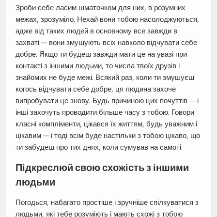
Зроби себе ласим шматочком для них, в розумних
межах, зрозуміло. Нехай вони тобою насолоджуються,
адже від таких людей в основному все завжди в
захваті — вони змушують всіх навколо відчувати себе
добре. Якщо ти будеш завжди мати це на увазі при
контакті з іншими людьми, то числа твоїх друзів і
знайомих не буде межі. Всякий раз, коли ти змушуєш
когось відчувати себе добре, ця людина захоче
випробувати це знову. Будь причиною цих почуттів — і
інші захочуть проводити більше часу з тобою. Говори
класні компліменти, цікався їх життям, будь уважним і
цікавим — і тоді всім буде настільки з тобою цікаво, що
ти забудеш про тих днях, коли сумував на самоті.
Підкреслюй свою схожість з іншими
людьми
Погодься, набагато простіше і зручніше спілкуватися з
людьми, які тебе розуміють і мають схожі з тобою