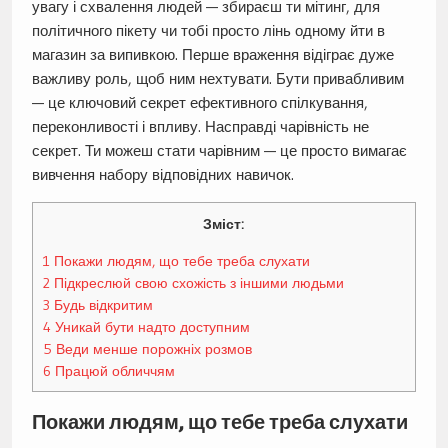
увагу і схвалення людей — збираєш ти мітинг, для
політичного пікету чи тобі просто лінь одному йти в
магазин за випивкою. Перше враження відіграє дуже
важливу роль, щоб ним нехтувати. Бути привабливим
— це ключовий секрет ефективного спілкування,
переконливості і впливу. Насправді чарівність не
секрет. Ти можеш стати чарівним — це просто вимагає
вивчення набору відповідних навичок.
Зміст:
1
Покажи людям, що тебе треба слухати
2
Підкреслюй свою схожість з іншими людьми
3
Будь відкритим
4
Уникай бути надто доступним
5
Веди менше порожніх розмов
6
Працюй обличчям
Покажи людям, що тебе треба слухати