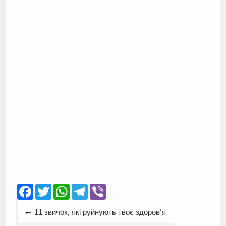
Facebook
Twitter
WhatsApp
Telegram
Viber
Навігація
11 звичок, які руйнують твоє здоров’я
записів