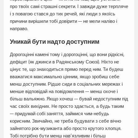
про твоїх самі страшні секрети. І завжди дуже терпляче
і з повагою стався до тих речей, які люди з якоїсь
причини вирішили тобі довірити — не мели наліво і
направо.
Уникай бути надто доступним
Дорогоцінні камені тому і дорогоцінні, що вони рідкісні,
дефіцит (як джинси в Радянському Союзі). Ніхто не
цінує те, що знаходиться прямо перед ним. Ти будеш
вважатися максимально цінним, якщо зробиш себе
менш доступним. Рідше сиди в соціальних мережах і
менше відповідай на повідомлення — менш охоче і
більш вальяжно. Якщо хочеш — бувай недоступним під
час своїх вихідних. Не просто здається, а будь таким
— придумай собі заняття, займися чим-небудь
корисним. Звичайно, не треба будувати з себе вічно
зайнятого рок-музиканта або просто крутого хлопця.
Тобі потрібно бути менш нав’язливим і більш