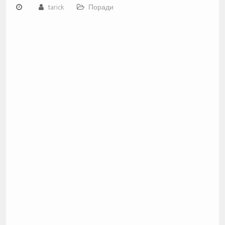
tarick
Поради