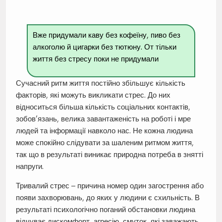
Вже придумали каву без кофеїну, пиво без
алкоголю й цигарки без тютюну. От тільки
життя без стресу поки не придумали
Сучасний ритм життя постійно збільшує кількість
факторів, які можуть викликати стрес. До них
відноситься більша кількість соціальних контактів,
зобов’язань, велика завантаженість на роботі і мре
людей та інформації навколо нас. Не кожна людина
може спокійно слідувати за шаленим ритмом життя,
так що в результаті виникає природна потреба в знятті
напруги.
Тривалий стрес – причина номер один загострення або
появи захворювань, до яких у людини є схильність. В
результаті психологічно поганий обстановки людина
відчуває дискомфорт, агресію, смуток, які заважають