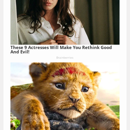
These 9 Actresses Will Make You Rethink Good
And Evil!
Brainberries