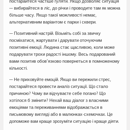
постарайтеся частіше гуляти. Якщо дозволяє ситуація
— вибирайтеся в ліс, до річки і проводите там як можна
більше часу. Якщо такої можливості немає,
альтернативним варіантом є парки і сквери.
— Позитивний настрій. Візьміть собі за звичку
посміхатися, жартувати і дарувати оточуючим
позитивні емоції. Людина стає щасливою, коли може
подарувати трохи радості іншому. Весь подарований
вами позитив обов’язково повернеться в помноженому
кількості.
— Не приховуйте емоцій. Якщо ви пережили стрес,
постарайтеся провести аналіз ситуації. Що стало
причиною? Чому ви відчуваєте себе погано? Що
хотілося б змінити? Нехай ваш діалог з власними
емоціями та переживаннями відображається в
письмовому вигляді або в малюнках-схемочках. Це
допоможе вам краще зрозуміти ситуацію і краще діяти.