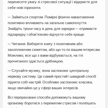
перенесете увагу зі стресової ситуації і відкриєте для
себе нові горизонти.
— Займіться спортом. Помірні фізичні навантаження
позитивно впливають на загальне самопочуття.
Знайдіть трохи часу в день для зарядки — отримаєте
підзарядку і обов’язково відчуєте себе краще.
— Читання. Виберете книгу з позитивним або
захоплюючим сюжетом, або що-то по вашим інтересам.
Можливо, все що з вами відбувається, на тлі
прочитаного здасться дрібницею.
— Слухайте музику, вона заспокоює центральну
нервову систему. Це самий простий і швидкий спосіб
підняти собі настрій. Особливо заспокоює класика,
якщо звичайно це у сфері ваших інтересів.
Всі перераховані способи допоможуть вашому
організму боротися з пережитим стресом і поліпшать