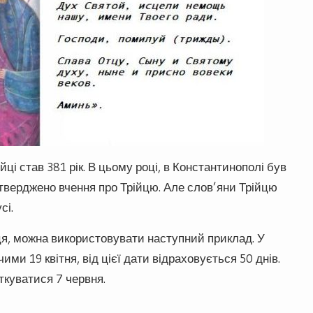
і став 381 рік. В цьому році, в Константинополі був
атверджено вчення про Трійцю. Але слов’яни Трійцю
сі.
ця, можна використовувати наступний приклад. У
ми 19 квітня, від цієї дати відраховується 50 днів.
ткуватися 7 червня.