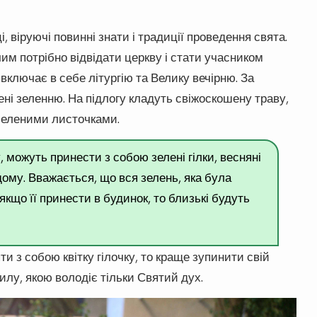
, віруючі повинні знати і традиції проведення свята.
чим потрібно відвідати церкву і стати учасником
включає в себе літургію та Велику вечірню. За
ені зеленню. На підлогу кладуть свіжоскошену траву,
 зеленими листочками.
, можуть принести з собою зелені гілки, весняні
дому. Вважається, що вся зелень, яка була
якщо її принести в будинок, то близькі будуть
и з собою квітку гілочку, то краще зупинити свій
илу, якою володіє тільки Святий дух.