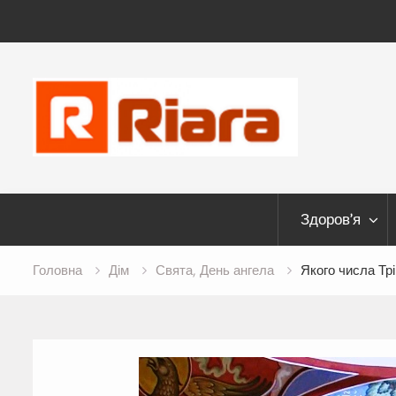
Skip
to
content
Здоров’я
Головна
Дім
Свята, День ангела
Якого числа Трі