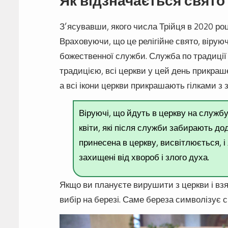
Як відзначається свято
З’ясувавши, якого числа Трійця в 2020 році
Враховуючи, що це релігійне свято, вірую
божественної служби. Служба по традиції 
традицією, всі церкви у цей день прикраш
а всі ікони церкви прикрашають гілками з
Віруючі, що йдуть в церкву на службу
квіти, які після служби забирають до
принесена в церкву, висвітлюється, і 
захищені від хвороб і злого духа.
Якщо ви плануєте вирушити з церкви і взят
вибір на березі. Саме береза символізує с