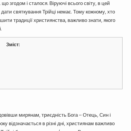
о згодом і сталося. Віруючі всього світу, в цей
 дати святкування Трійці немає. Тому кожному, хто
ушити традиції християнства, важливо знати, якого
.
Зміст:
овівши мирянам, триєдність Бога – Отець, Син і
ку відзначається в різні дні, християнам важливо