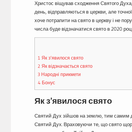
Христос віщував сходження Святого Духа, щ
день, відправляються в церкви, але точної
хоче потрапити на свято в церкву і не пор
числа буде відзначатися свято в 2020 році
1
Як з’явилося свято
2
Як відзначається свято
3
Народні прикмети
4
Бонус
Як з’явилося свято
Святий Дух зійшов на землю, тим самим д
Святий Дух. Враховуючи те, що свято щоро