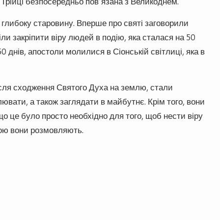
я Трійці безпосередньо пов’язана з Великоднем.
в глибоку старовину. Вперше про святі заговорили
іли закріпити віру людей в подію, яка сталася на 50
0 днів, апостоли молилися в Сіонській світлиці, яка в
після сходження Святого Духа на землю, стали
лювати, а також заглядати в майбутнє. Крім того, вони
що це було просто необхідно для того, щоб нести віру
вою вони розмовляють.