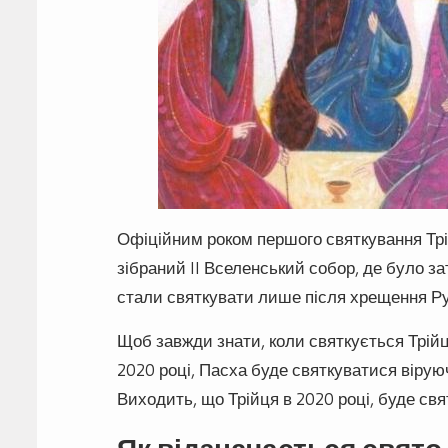
Офіційним роком першого святкування Трійц
зібраний II Вселенський собор, де було з
стали святкувати лише після хрещення Ру
Щоб завжди знати, коли святкується Трій
2020 році, Пасха буде святкуватися віруючи
Виходить, що Трійця в 2020 році, буде свя