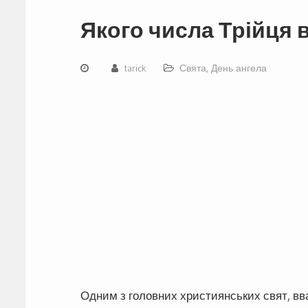
Якого числа Трійця в
tarick
Свята, День ангела
Одним з головних християнських свят, вва