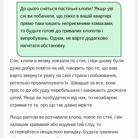
До цього сняться постільні клопи? Якщо уві
сні ви побачили, що ліжко в вашій квартирі
прямо-таки кишить неприємними комахами,
то будьте готові до тривалих клопотів і
випробувань. Однак, не варто додатково
нагнітати обстановку.
Сон, клопи в якому повзали по стіні, і при цьому були
дуже добре помітні на ній, говорить про те, що вам
варто звернути увагу на свої страхи і побоювання,
ретельно проаналізувати їх. Швидше за все, вони
просто до абсурду перебільшені і заважають досягати
цілей. Якщо ви позбудетеся від них, то незабаром
отримаєте те, про що так давно мрієте.
Якщо раптом ви розчавили клопа, повзе по стіні, і він
залишив кривавий або водянистий слід, то
остерігайтеся нещасного випадку. Будьте гранично