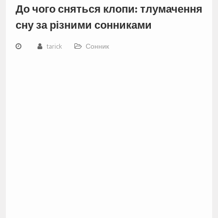
До чого сняться клопи: тлумачення
сну за різними сонниками
tarick
Сонник