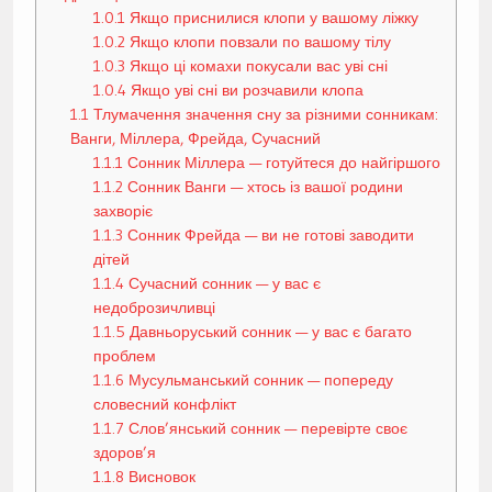
1.0.1
Якщо приснилися клопи у вашому ліжку
1.0.2
Якщо клопи повзали по вашому тілу
1.0.3
Якщо ці комахи покусали вас уві сні
1.0.4
Якщо уві сні ви розчавили клопа
1.1
Тлумачення значення сну за різними сонникам:
Ванги, Міллера, Фрейда, Сучасний
1.1.1
Сонник Міллера — готуйтеся до найгіршого
1.1.2
Сонник Ванги — хтось із вашої родини
захворіє
1.1.3
Сонник Фрейда — ви не готові заводити
дітей
1.1.4
Сучасний сонник — у вас є
недоброзичливці
1.1.5
Давньоруський сонник — у вас є багато
проблем
1.1.6
Мусульманський сонник — попереду
словесний конфлікт
1.1.7
Слов’янський сонник — перевірте своє
здоров’я
1.1.8
Висновок