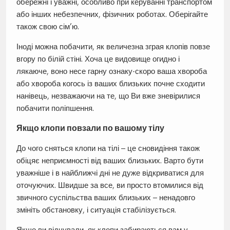
обережні і уважні, особливо при керуванні транспортом
або інших небезпечних, фізичних роботах. Оберігайте
також свою сім’ю.
Іноді можна побачити, як величезна зграя клопів повзе
вгору по білій стіні. Хоча це видовище огидно і
лякаюче, воно несе гарну ознаку-скоро ваша хвороба
або хвороба когось із ваших близьких почне сходити
нанівець, незважаючи на те, що Ви вже зневірилися
побачити поліпшення.
Якщо клопи повзали по вашому тілу
До чого сняться клопи на тілі – це сновидіння також
обіцяє неприємності від ваших близьких. Варто бути
уважніше і в найближчі дні не дуже відкриватися для
оточуючих. Швидше за все, ви просто втомилися від
звичного суспільства ваших близьких – ненадовго
змініть обстановку, і ситуація стабілізується.
Якщо ви відчували, як клопи забираються вам у