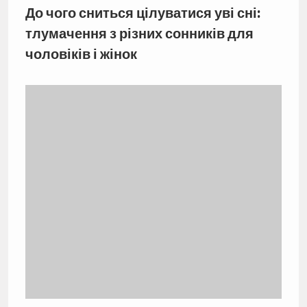
До чого сниться цілуватися уві сні:
тлумачення з різних сонників для
чоловіків і жінок