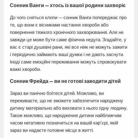
Сонник Ванги — хтось із вашої родини захворіє
До чого сняться клопи — сонник Ванги попереджає про
те, що вони є вісниками настання хвороби або
повернення тяжкого хронічного захворювання. Але не
завжди це може бути саме фізична недуга. Згадайте, у
вас є старі душевні рани, які все ніяк не можуть зажити
і періодично займають ваші думки і не дають заснути.
Іноді саме емоційні переживання можуть спровокувати
важкі хвороби.
Сонник Фрейда — ви не готові заводити дітей
Зараз ви панічно боїтеся дітей. Можливо, ви
переживаєте, що не зможете забезпечити народжену
дитину матеріально або виховати з нього гідну людину.
Також можливо, що народження дитини найближчим
часом негативно позначиться на вашій кар’єрі, якій
зараз ви надаєте головне місце в житті.