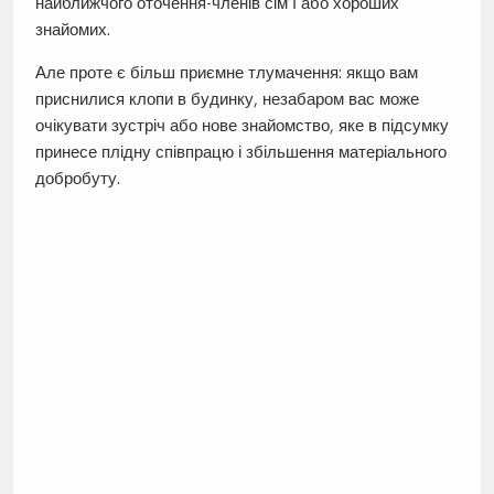
найближчого оточення-членів сім’ї або хороших
знайомих.
Але проте є більш приємне тлумачення: якщо вам
приснилися клопи в будинку, незабаром вас може
очікувати зустріч або нове знайомство, яке в підсумку
принесе плідну співпрацю і збільшення матеріального
добробуту.