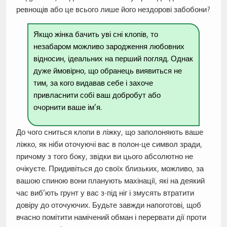
ревнощів або це всього лише його нездорові забобони?
Якщо жінка бачить уві сні клопів, то
незабаром можливо зародження любовних
відносин, ідеальних на перший погляд. Однак
дуже ймовірно, що обранець виявиться не
тим, за кого видавав себе і захоче
привласнити собі ваш добробут або
очорнити ваше ім’я.
До чого сниться клопи в ліжку, що заполоняють ваше
ліжко, як ніби оточуючі вас в полон-це символ зради,
причому з того боку, звідки ви цього абсолютно не
очікуєте. Придивіться до своїх близьких, можливо, за
вашою спиною вони планують махінації, які на деякий
час виб’ють грунт у вас з-під ніг і змусять втратити
довіру до оточуючих. Будьте завжди напоготові, щоб
вчасно помітити намічений обман і перервати дії проти