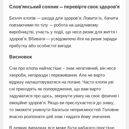
Слов’янський сонник — перевірте своє здоров’я
Безліч клопів — шкода для здоров’я. Ловити їх, бачити
повзаючими по тілу — робота на шкідливому
виробництві, участь у події, що несе ризик для життя і
здоров’я. Вбивати — усвідомлено йти на ризик заради
прибутку або особистої вигоди.
Висновок
Сни про клопа найчастіше – знак негативний, він несе
хвороби, негаразди і переживання. Але не варто
відразу налаштовуватися на погане. Часто клопи уві
сні приходять як попередження, що вам варто
задуматися про щось, звернути увагу на своє фізичне і
емоційне здоров’я. Якщо ви прислухаєтеся до знаку,
то зможете уникнути багатьох неприємностей. Головне
вчасно розпізнати цей знак і надати йому значення.
В деяких випадках все може бути набагато простіше.