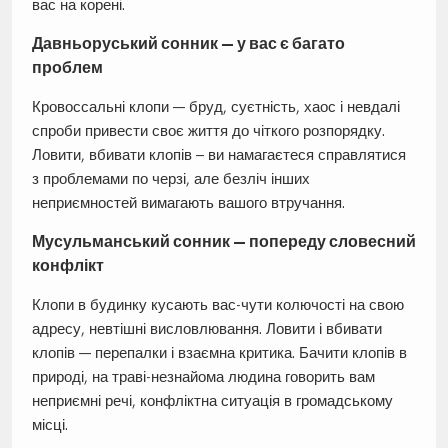
вас на корені.
Давньоруський сонник — у вас є багато
проблем
Кровоссальні клопи — бруд, суєтність, хаос і невдалі
спроби привести своє життя до чіткого розпорядку.
Ловити, вбивати клопів – ви намагаєтеся справлятися
з проблемами по черзі, але безліч інших
неприємностей вимагають вашого втручання.
Мусульманський сонник — попереду словесний
конфлікт
Клопи в будинку кусають вас-чути колючості на свою
адресу, невтішні висловлювання. Ловити і вбивати
клопів — перепалки і взаємна критика. Бачити клопів в
природі, на траві-незнайома людина говорить вам
неприємні речі, конфліктна ситуація в громадському
місці.