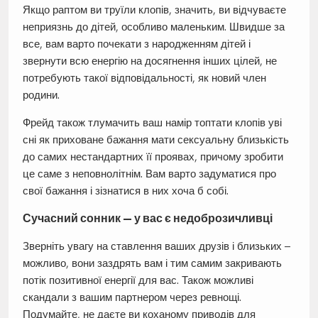
Якщо раптом ви труїли клопів, значить, ви відчуваєте
неприязнь до дітей, особливо маленьким. Швидше за
все, вам варто почекати з народженням дітей і
звернути всю енергію на досягнення інших цілей, не
потребують такої відповідальності, як новий член
родини.
Фрейд також тлумачить ваш намір топтати клопів уві
сні як приховане бажання мати сексуальну близькість
до самих нестандартних її проявах, причому зробити
це саме з неповнолітнім. Вам варто задуматися про
свої бажання і зізнатися в них хоча б собі.
Сучасний сонник — у вас є недоброзичливці
Зверніть увагу на ставлення ваших друзів і близьких –
можливо, вони заздрять вам і тим самим закривають
потік позитивної енергії для вас. Також можливі
скандали з вашим партнером через ревнощі.
Подумайте, не даєте ви коханому приводів для