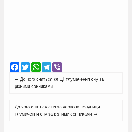
Facebook
Twitter
WhatsApp
Telegram
Viber
Навігація
До чого сняться кліщі: тлумачення сну за
записів
різними сонниками
До чого сниться стигла червона полуниця:
тлумачення сну за різними сонниками