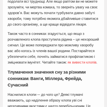
подолати всі труднощі. Але якщо раптом ви не можете
зрозуміти, чи мертва комаха, то зверніть увагу на своє
здоров’я. Вас можуть почати турбувати давно забуті
хвороби, тому потрібно якомога дбайливіше ставитися
до свого організму, а ще краще відвідати лікаря.
Також часто в сонниках згадується, що якщо з
розчавленого клопа проступила рідина – це нехороший
сигнал. Це може попереджати про можливу хворобу
вас або когось із членів вашої родини. Постарайтеся
убезпечити себе, почніть займатися профілактикою і
зміцнювати імунітет. Читайте також:
як вивести клопів
.
Тлумачення значення сну за різними
сонникам: Ванги, Міллера, Фрейда,
Сучасний
Наснилися клопи — до чого це? Деякі тлумачі
вважають, що наділення образу клопа уві сні
негативними якостями є надто перебільшеним. Це