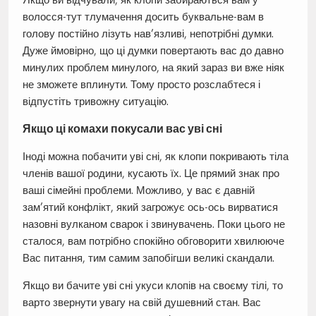
волосся-тут тлумачення досить буквальне-вам в
голову постійно лізуть нав’язливі, непотрібні думки.
Дуже ймовірно, що ці думки повертають вас до давно
минулих проблем минулого, на який зараз ви вже ніяк
не зможете вплинути. Тому просто розслабтеся і
відпустіть тривожну ситуацію.
Якщо ці комахи покусали вас уві сні
Іноді можна побачити уві сні, як клопи покривають тіла
членів вашої родини, кусають їх. Це прямий знак про
ваші сімейні проблеми. Можливо, у вас є давній
зам’ятий конфлікт, який загрожує ось-ось вирватися
назовні вулканом сварок і звинувачень. Поки цього не
сталося, вам потрібно спокійно обговорити хвилююче
Вас питання, тим самим запобігши великі скандали.
Якщо ви бачите уві сні укуси клопів на своєму тілі, то
варто звернути увагу на свій душевний стан. Вас