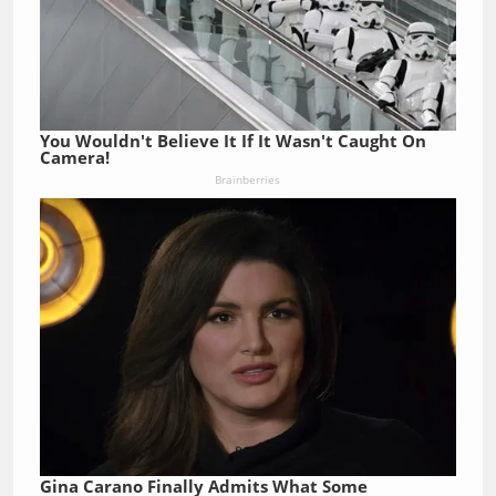
You Wouldn't Believe It If It Wasn't Caught On
Camera!
Brainberries
Gina Carano Finally Admits What Some