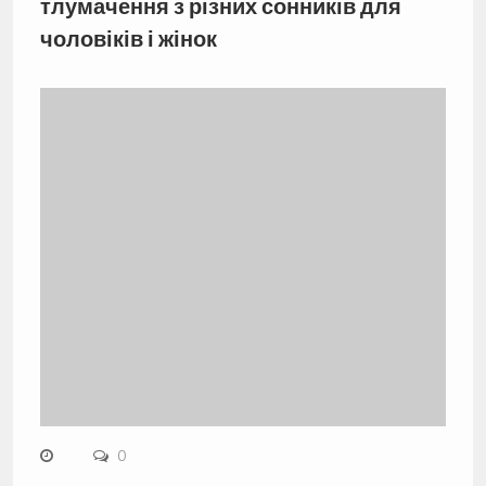
тлумачення з різних сонників для
чоловіків і жінок
0