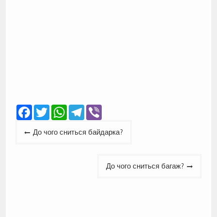
Facebook
Twitter
WhatsApp
Telegram
Viber
Навігація
До чого сниться байдарка?
записів
До чого сниться багаж?