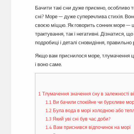
Бачити такі сни дуже приємно, особливо ти
сні? Море — дуже суперечлива стихія. Вон
своєю міццю. Як говорить сонник море — ц
трактування, так і негативні. Дізнатися, 
подробиці і деталі сновидіння, правильно
Якщо вам приснилося море, тлумачення цьог
і воно саме.
1
Тлумачення значення сну в залежності в
1.1
Ви бачили спокійне чи бурхливе мо
1.2
Була вода в морі холодною або теп
1.3
Який уві сні був час доби?
1.4
Вам приснився відпочинок на морі