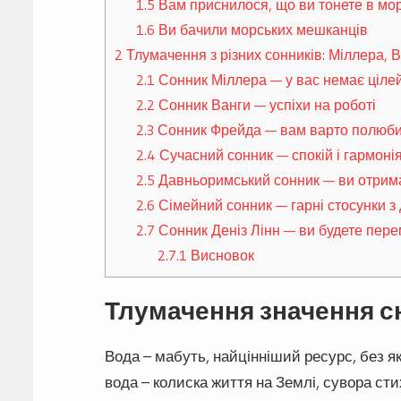
1.5
Вам приснилося, що ви тонете в мор
1.6
Ви бачили морських мешканців
2
Тлумачення з різних сонників: Міллера, В
2.1
Сонник Міллера — у вас немає ціле
2.2
Сонник Ванги — успіхи на роботі
2.3
Сонник Фрейда — вам варто полюби
2.4
Сучасний сонник — спокій і гармоні
2.5
Давньоримський сонник — ви отримає
2.6
Сімейний сонник — гарні стосунки з
2.7
Сонник Деніз Лінн — ви будете пер
2.7.1
Висновок
Тлумачення значення сн
Вода – мабуть, найцінніший ресурс, без я
вода – колиска життя на Землі, сувора сти