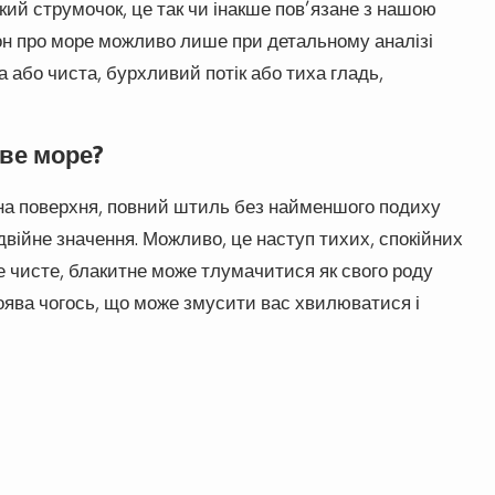
кий струмочок, це так чи інакше пов’язане з нашою
он про море можливо лише при детальному аналізі
на або чиста, бурхливий потік або тиха гладь,
ве море?
івна поверхня, повний штиль без найменшого подиху
двійне значення. Можливо, це наступ тихих, спокійних
ре чисте, блакитне може тлумачитися як свого роду
ява чогось, що може змусити вас хвилюватися і