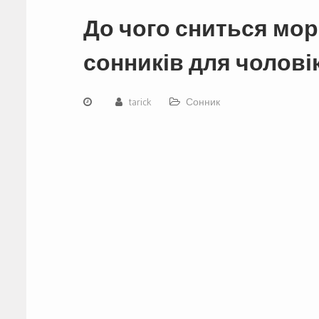
До чого сниться мор
сонників для чоловік
tarick
Сонник