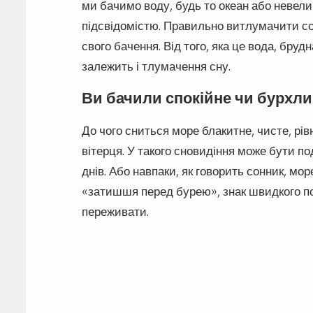
ми бачимо воду, будь то океан або невели
підсвідомістю. Правильно витлумачити с
свого бачення. Від того, яка це вода, бруд
залежить і тлумачення сну.
Ви бачили спокійне чи бурхли
До чого сниться море блакитне, чисте, р
вітерця. У такого сновидіння може бути по
днів. Або навпаки, як говорить сонник, мо
«затишшя перед бурею», знак швидкого по
переживати.