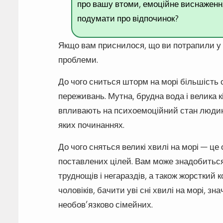
про вашу втоми, емоційне виснаження.
подумати про відпочинок?
Якщо вам приснилося, що ви потрапили у 
проблеми.
До чого сниться шторм на морі більшість 
переживань. Мутна, брудна вода і велика к
впливають на психоемоційний стан людини,
яких починаннях.
До чого сняться великі хвилі на морі — це
поставлених цілей. Вам може знадобиться
труднощів і негараздів, а також жорсткий
чоловіків, бачити уві сні хвилі на морі, з
необов’язково сімейних.