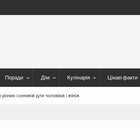
Поради
Дім
Кулінарія
Цікаві факти
різних сонників для чоловіків і жінок