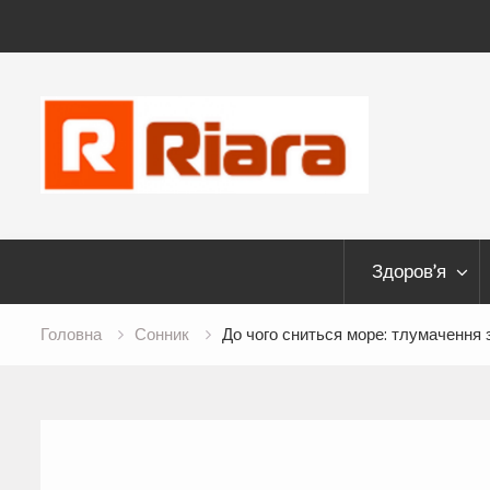
Skip
to
content
Здоров’я
Головна
Сонник
До чого сниться море: тлумачення з 