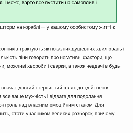
 І може, варто все пустити на самоплив і
шторм на кораблі — у вашому особистому житті є
сонників трактують як показник душевних хвилювань і
ількість піни говорить про негативні фактори, що
 можливі хвороби і сварки, а також невдачі в будь-
 означає довгий і тернистий шлях до здійснення
 все ваше мужність і відвага для подолання
 контроль над власним емоційним станом. Для
начить, стати учасником великих розборок, причому