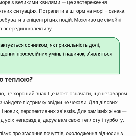
 море з великими хвилями — це застереження
них ситуаціях. Потрапити в шторм на морі – ознака
еребувати в епіцентрі цих подій. Можливо це сімейні
і всередині колективу.
ктується сонником, як прихильність долі,
ищення професійних умінь і навичок, з’являться
бо теплою?
ю, це хороший знак. Це може означати, що незабаром
 знайдете підтримку звідки не чекали. Для ділових
і нових, перспективних зв’язків. Для заміжніх жінок —
 усіх негараздів, дарує вам свою теплоту і турботу.
лізує про згасання почуттів, охолодження відносин з