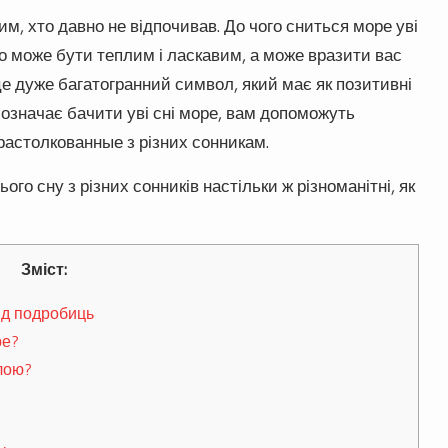
м, хто давно не відпочивав. До чого сниться море уві
о може бути теплим і ласкавим, а може вразити вас
е дуже багатогранний символ, який має як позитивні
що означає бачити уві сні море, вам допоможуть
 растолкованные з різних сонникам.
о сну з різних сонників настільки ж різноманітні, як
Зміст:
ід подробиць
ре?
лою?