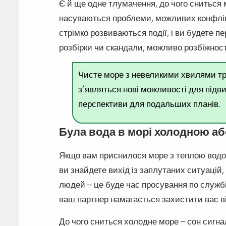
Є й ще одне тлумачення, до чого сниться
насуваються проблеми, можливих конфлікт
стрімко розвиваються події, і ви будете п
розбірки чи скандали, можливо розбіжност
Чисте море з невеликими хвилями тра
з’являться нові можливості для підв
перспективи для подальших планів.
Була вода в морі холодною а
Якщо вам приснилося море з теплою водо
ви знайдете вихід із заплутаних ситуацій,
людей – це буде час просування по службі 
ваш партнер намагається захистити вас від
До чого сниться холодне море – сон сигна