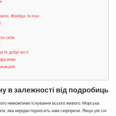
і
анги, Фрейда та інші
й
ти себе
я
те добрі вісті
 друзями
еможцем
у в залежності від подробиць
кого неможливе існування всього живого. Морська
хія, яка нерідко підносить нам сюрпризи. Якщо уві сні