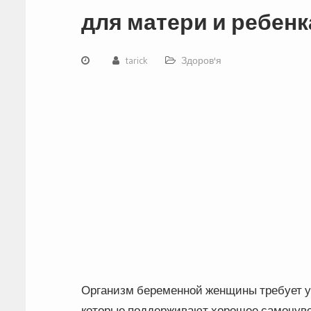
для матери и ребенк
tarick
Здоров'я
Организм беременной женщины требует у
которые поддерживают хорошее самочувст