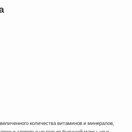
а
величенного количества витаминов и минералов,
вие и здоровье не только будущей мамы, но и