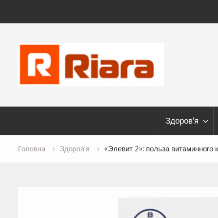
Skip
to
content
Здоров’я
Головна
Здоров'я
«Элевит 2»: польза витаминного 