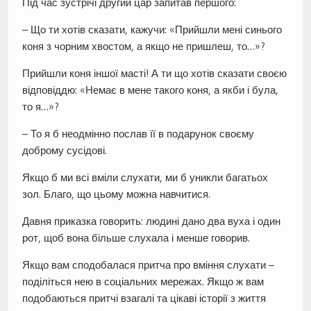
Під час зустрічі другий цар запитав першого:
– Що ти хотів сказати, кажучи: «Прийшли мені синього
коня з чорним хвостом, а якщо не пришлеш, то…»?
Прийшли коня іншої масті! А ти що хотів сказати своєю
відповіддю: «Немає в мене такого коня, а якби і була,
то я…»?
– То я б неодмінно послав її в подарунок своєму
доброму сусідові.
Якщо б ми всі вміли слухати, ми б уникли багатьох
зол. Благо, що цьому можна навчитися.
Давня приказка говорить: людині дано два вуха і один
рот, щоб вона більше слухала і менше говорив.
Якщо вам сподобалася притча про вміння слухати –
поділіться нею в соціальних мережах. Якщо ж вам
подобаються притчі взагалі та цікаві історії з життя