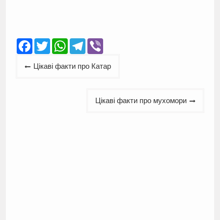
Facebook
Twitter
WhatsApp
Telegram
Viber
Навігація
Цікаві факти про Катар
записів
Цікаві факти про мухомори