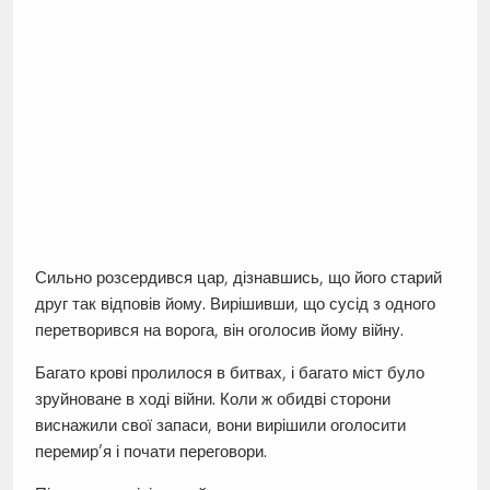
Сильно розсердився цар, дізнавшись, що його старий
друг так відповів йому. Вирішивши, що сусід з одного
перетворився на ворога, він оголосив йому війну.
Багато крові пролилося в битвах, і багато міст було
зруйноване в ході війни. Коли ж обидві сторони
виснажили свої запаси, вони вирішили оголосити
перемир’я і почати переговори.