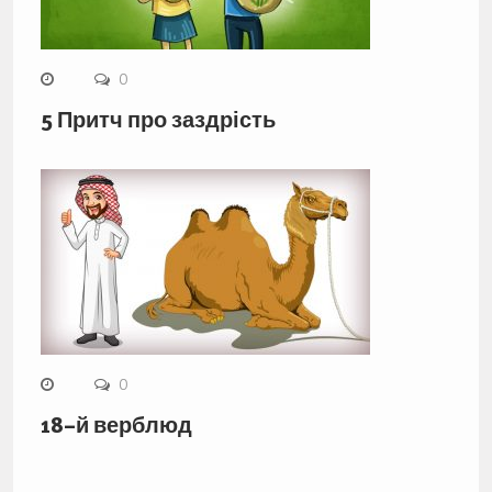
0
5 Притч про заздрість
0
18–й верблюд