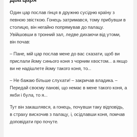
Один цар послав гінця в дружню сусідню країну з
певною звісткою. Гонець затримався, тому прибувши в
столицю, він негайно попрямував до палацу.
Увійшовши в тронний зал, ледве дихаючи від утоми,
він почав:
– Пане, мій цар послав мене до вас сказати, щоб ви
прислали йому синього коня з чорним хвостом… а якщо
ви не надішлете йому такого коня, то…
– Не бажаю більше слухати! – закричав владика. –
Передай своєму панові, що немає в мене такого коня, а
якби і була, то я…
Тут він закашлявся, а гонець, почувши таку відповідь,
в страху вискочив з палацу, і, осідлавши коня, помчав
доповідати про почуте.