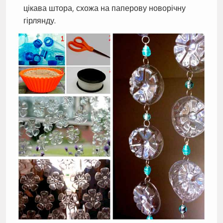
цікава штора, схожа на паперову новорічну
гірлянду.