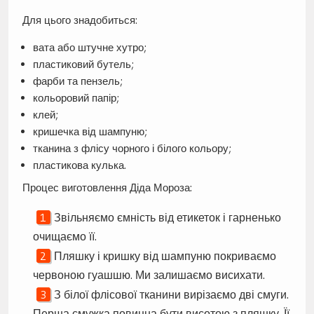
Для цього знадобиться:
вата або штучне хутро;
пластиковий бутель;
фарби та пензель;
кольоровий папір;
клей;
кришечка від шампуню;
тканина з флісу чорного і білого кольору;
пластикова кулька.
Процес виготовлення Діда Мороза:
Звільняємо ємність від етикеток і гарненько
очищаємо її.
Пляшку і кришку від шампуню покриваємо
червоною гуашшю. Ми залишаємо висихати.
З білої флісової тканини вирізаємо дві смуги.
Перша смужка повинна бути висотою з пляшку. Її