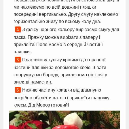
ми наклеюємо по всій довжині пляшки
посередині вертикально. Другу смугу наклеюємо
горизонтально знизу по всьому колу дна.
З флісу чорного кольору вирізаємо смугу для
паска. Пряжку можна вирізати з паперу і
приклеїти. Пояс маємо в середній частині
пляшки.
Пластикову кульку кріпимо до горлової
частини пляшки за допомогою клею. З вати
споруджуємо бороду, приклеюємо ніс і очі у
вигляді намистин.
Нижню частину кришки від шампуню
потрібно обклеїти ватою і приклеїти шапочку
клеєм. Дід Мороз готовий!