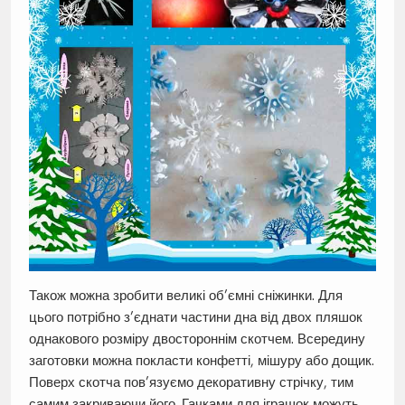
Також можна зробити великі об’ємні сніжинки. Для
цього потрібно з’єднати частини дна від двох пляшок
однакового розміру двостороннім скотчем. Всередину
заготовки можна покласти конфетті, мішуру або дощик.
Поверх скотча пов’язуємо декоративну стрічку, тим
самим закриваючи його. Гачками для іграшок можуть