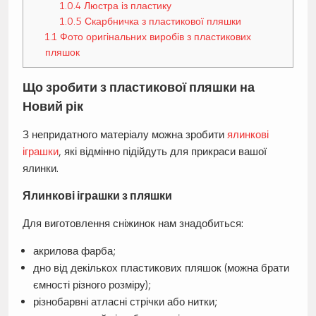
1.0.4
Люстра із пластику
1.0.5
Скарбничка з пластикової пляшки
1.1
Фото оригінальних виробів з пластикових
пляшок
Що зробити з пластикової пляшки на
Новий рік
З непридатного матеріалу можна зробити
ялинкові
іграшки
, які відмінно підійдуть для прикраси вашої
ялинки.
Ялинкові іграшки з пляшки
Для виготовлення сніжинок нам знадобиться:
акрилова фарба;
дно від декількох пластикових пляшок (можна брати
ємності різного розміру);
різнобарвні атласні стрічки або нитки;