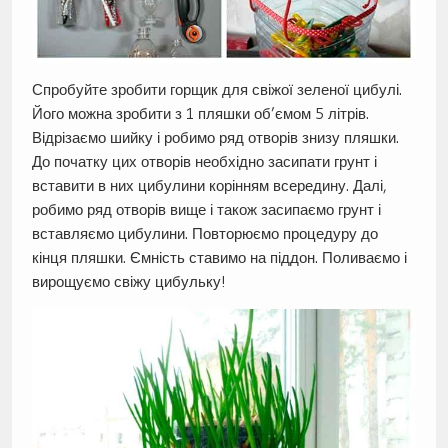
Спробуйте зробити горщик для свіжої зеленої цибулі.
Його можна зробити з 1 пляшки об’ємом 5 літрів.
Відрізаємо шийку і робимо ряд отворів знизу пляшки.
До початку цих отворів необхідно засипати грунт і
вставити в них цибулини корінням всередину. Далі,
робимо ряд отворів вище і також засипаємо грунт і
вставляємо цибулини. Повторюємо процедуру до
кінця пляшки. Ємність ставимо на піддон. Поливаємо і
вирощуємо свіжу цибульку!