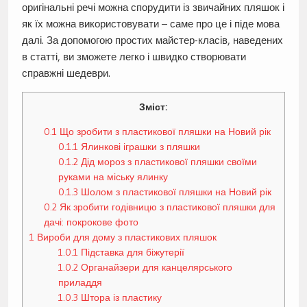
оригінальні речі можна спорудити із звичайних пляшок і
як їх можна використовувати – саме про це і піде мова
далі. За допомогою простих майстер-класів, наведених
в статті, ви зможете легко і швидко створювати
справжні шедеври.
Зміст:
0.1
Що зробити з пластикової пляшки на Новий рік
0.1.1
Ялинкові іграшки з пляшки
0.1.2
Дід мороз з пластикової пляшки своїми
руками на міську ялинку
0.1.3
Шолом з пластикової пляшки на Новий рік
0.2
Як зробити годівницю з пластикової пляшки для
дачі: покрокове фото
1
Вироби для дому з пластикових пляшок
1.0.1
Підставка для біжутерії
1.0.2
Органайзери для канцелярського
приладдя
1.0.3
Штора із пластику