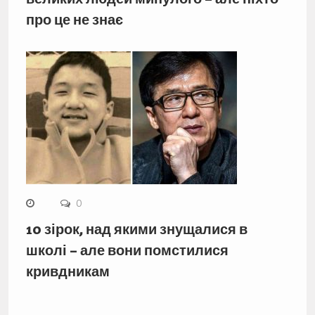
про це не знає
0
10 зірок, над якими знущалися в
школі – але вони помстилися
кривдникам