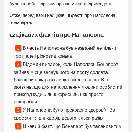
були і ганебні поразки, про які ми поговоримо далі.
Отже, перед вами найцікавіші факти про Наполеона
Бонапарта.
12 цікавих фактів про Наполеона
В честь Наполеона був названий не тільки
торт, але і різновид конька.
Відомий випадок, коли Наполеон Бонапарт
зайняв місце заснувшого на посту солдата,
бажаючи покарати легковажного воїна. Він
заявляв, що для напоумлення людини особистий
приклад куди більш корисний, ніж просте
покарання.
У Наполеона було прекрасне здоров’я. За
своє життя він хворів всього кілька разів.
Цікавий факт, що Бонапарт був талановитим