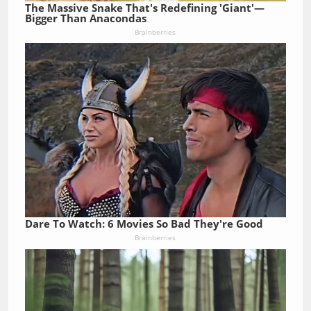
The Massive Snake That's Redefining 'Giant'—
Bigger Than Anacondas
Brainberries
Dare To Watch: 6 Movies So Bad They're Good
Brainberries