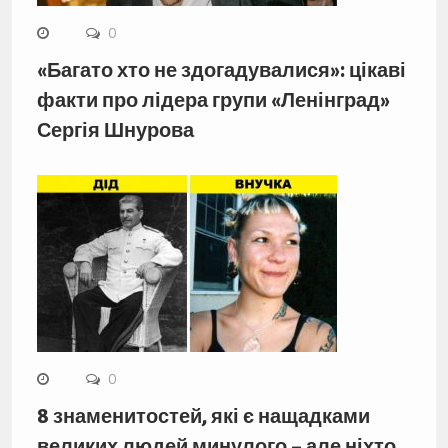
0
«Багато хто не здогадувалися»: цікаві
факти про лідера групи «Ленінград»
Сергія Шнурова
0
8 знаменитостей, які є нащадками
великих людей минулого – але ніхто