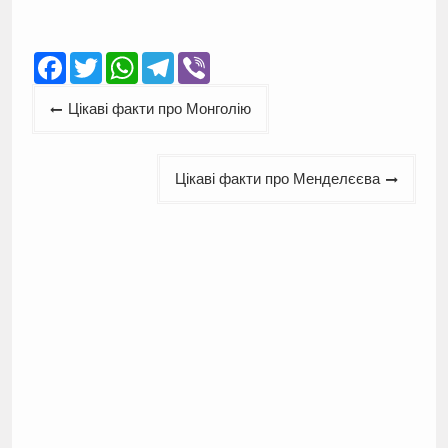
Facebook
Twitter
WhatsApp
Telegram
Viber
Навігація
Цікаві факти про Монголію
записів
Цікаві факти про Менделєєва