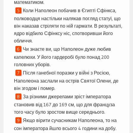
математиком.
Коли Наполеон побачив в Єгипті Сфінкса,
полководця настільки налякав погляд статуї, що
він наказав стріляти по ній гармати. В результаті,
ядро відбило Сфінксу ніс, спотворивши його
обличчя.
Чи знаєте ви, що Наполеон дуже любив
капелюхи. У його гардеробі було понад 200
головних уборів.
Після ганебної поразки у війні з Росією,
Наполеона заслали на острів Святої Олени, де
він згодом і помер.
За різними джерелами зріст імператора
становив від 167 до 169 см, що для француза
того часу було зростом вище середнього.
Якщо вірити сучасникам Наполеона, то на
сон імператора йшло всього 4 години на добу.