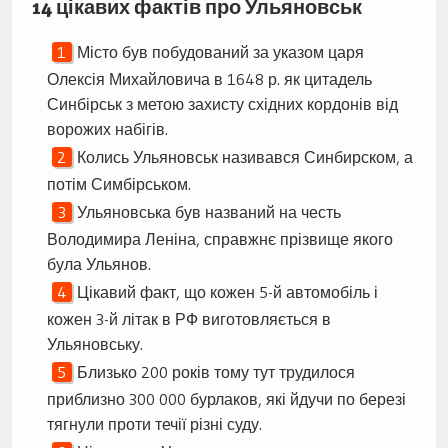
14 цікавих фактів про Ульяновськ
Місто був побудований за указом царя
Олексія Михайловича в 1648 р. як цитадель
Синбірськ з метою захисту східних кордонів від
ворожих набігів.
Колись Ульяновськ називався Синбирском, а
потім Симбірськом.
Ульяновська був названий на честь
Володимира Леніна, справжнє прізвище якого
була Ульянов.
Цікавий факт, що кожен 5-й автомобіль і
кожен 3-й літак в РФ виготовляється в
Ульяновську.
Близько 200 років тому тут трудилося
приблизно 300 000 бурлаков, які йдучи по березі
тягнули проти течії різні суду.