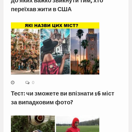
до яких важко звикнути тим, хто
переїхав жити в США
0
Тест: чи зможете ви впізнати 16 міст
за випадковим фото?