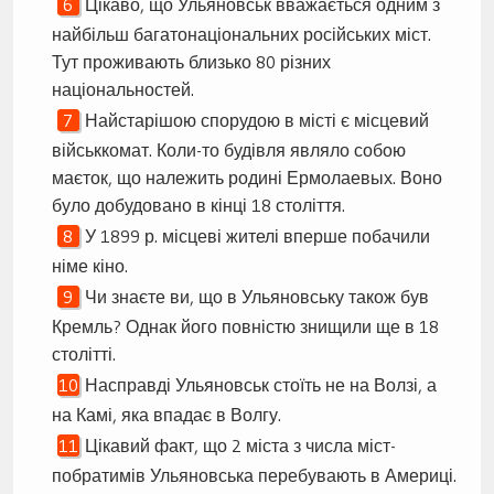
Цікаво, що Ульяновськ вважається одним з
найбільш багатонаціональних російських міст.
Тут проживають близько 80 різних
національностей.
Найстарішою спорудою в місті є місцевий
військкомат. Коли-то будівля являло собою
маєток, що належить родині Ермолаевых. Воно
було добудовано в кінці 18 століття.
У 1899 р. місцеві жителі вперше побачили
німе кіно.
Чи знаєте ви, що в Ульяновську також був
Кремль? Однак його повністю знищили ще в 18
столітті.
Насправді Ульяновськ стоїть не на Волзі, а
на Камі, яка впадає в Волгу.
Цікавий факт, що 2 міста з числа міст-
побратимів Ульяновська перебувають в Америці.