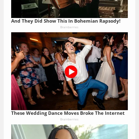
And They Did Show This In Bohemian Rapsody!
Brainberries
These Wedding Dance Moves Broke The Internet
Brainberries