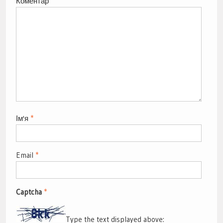
Коментар
Ім'я
*
Email
*
Captcha
*
Type the text displayed above: