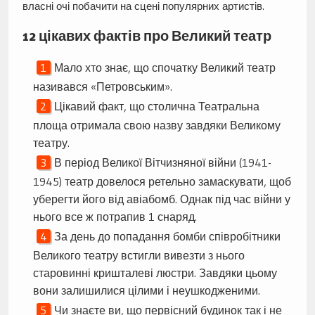
власні очі побачити на сцені популярних артистів.
12 цікавих фактів про Великий театр
Мало хто знає, що спочатку Великий театр
називався «Петровським».
Цікавий факт, що столична Театральна
площа отримала свою назву завдяки Великому
театру.
В період Великої Вітчизняної війни (1941-
1945) театр довелося ретельно замаскувати, щоб
уберегти його від авіабомб. Однак під час війни у
нього все ж потрапив 1 снаряд.
За день до попадання бомби співробітники
Великого театру встигли вивезти з нього
старовинні кришталеві люстри. Завдяки цьому
вони залишилися цілими і неушкодженими.
Чи знаєте ви, що первісний будинок так і не