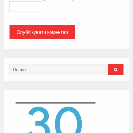
Search
for: